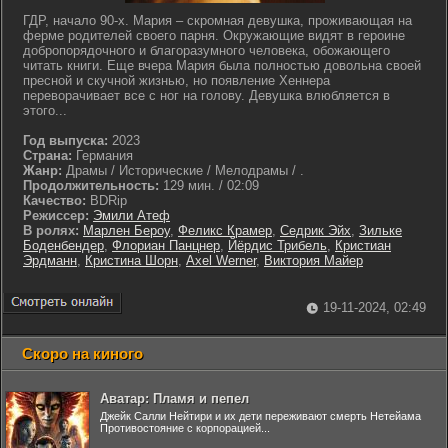
ГДР, начало 90-х. Мария – скромная девушка, проживающая на
ферме родителей своего парня. Окружающие видят в героине
добропорядочного и благоразумного человека, обожающего
читать книги. Еще вчера Мария была полностью довольна своей
пресной и скучной жизнью, но появление Хеннера
переворачивает все с ног на голову. Девушка влюбляется в
этого...
Год выпуска:
2023
Страна:
Германия
Жанр:
Драмы / Исторические / Мелодрамы / .
Продолжительность:
129 мин. / 02:09
Качество:
BDRip
Режиссер:
Эмили Атеф
В ролях:
Марлен Бероу
,
Феликс Крамер
,
Седрик Эйх
,
Зильке
Боденбендер
,
Флориан Панцнер
,
Йёрдис Трибель
,
Кристиан
Эрдманн
,
Кристина Шорн
,
Axel Werner
,
Виктория Майер
19-11-2024, 02:49
Скоро на киного
Аватар: Пламя и пепел
Джейк Салли Нейтири и их дети переживают смерть Нетейама
Противостояние с корпорацией...