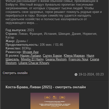
Фильм рассказывает о жизни обычной семьи, проживающей в
Бейруте. Местный воздух буквально пропитан токсичными
загрязнениями, от которых страдают тысячи людей. Чтобы
сохранить свое здоровье, герои решают покинуть родные края и
перебраться в горы. Вскоре семейству удается наладить
натуральное хозяйство и полностью изолироваться от
окружающего мира....
Год выпуска:
2021
Страна:
Ливан, Франция, Испания, Швеция, Дания, Норвегия,
Катар
Жанр:
Драмы / .
Продолжительность:
106 мин. / 01:46
Качество:
BDRip
Режиссер:
Муния Аки
В ролях:
Надин Лабаки
,
Салех Бакри
,
Юмна Марван
,
Надя
Шансель
,
Mirette El Hariry
,
Geana Restom
,
François Nour
,
Ceana
Restom
,
Liliane Chacar Khoury
19-11-2024, 03:23
Коста-Брава, Ливан (2021) - смотреть онлайн