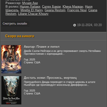
Режиссер:
Муния Аки
В ролях:
Надин Лабаки
,
Салех Бакри
,
Юмна Марван
,
Надя
Шансель
,
Mirette El Hariry
,
Geana Restom
,
François Nour
,
Ceana
Restom
,
Liliane Chacar Khoury
19-11-2024, 03:20
Скоро на киного
Аватар: Пламя и пепел
Джейк Салли Нейтири и их дети переживают смерть Нетейама
Противостояние с корпорацией...
Год: 2025
Страна: США
Достать ножи: Проснись, мертвец
Преподобного Джада переводят в старую церковь в штате
НьюЙорк где проповедует монсеньор Джефферсон...
Год: 2025
Страна: США