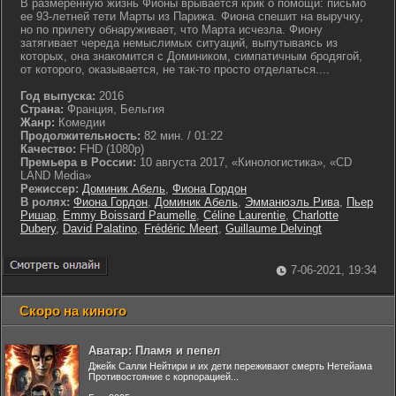
В размеренную жизнь Фионы врывается крик о помощи: письмо
ее 93-летней тети Марты из Парижа. Фиона спешит на выручку,
но по прилету обнаруживает, что Марта исчезла. Фиону
затягивает череда немыслимых ситуаций, выпутываясь из
которых, она знакомится с Домиником, симпатичным бродягой,
от которого, оказывается, не так-то просто отделаться....
Год выпуска:
2016
Страна:
Франция, Бельгия
Жанр:
Комедии
Продолжительность:
82 мин. / 01:22
Качество:
FHD (1080p)
Премьера в России:
10 августа 2017, «Кинологистика», «CD
LAND Media»
Режиссер:
Доминик Абель
,
Фиона Гордон
В ролях:
Фиона Гордон
,
Доминик Абель
,
Эмманюэль Рива
,
Пьер
Ришар
,
Emmy Boissard Paumelle
,
Céline Laurentie
,
Charlotte
Dubery
,
David Palatino
,
Frédéric Meert
,
Guillaume Delvingt
7-06-2021, 19:34
Скоро на киного
Аватар: Пламя и пепел
Джейк Салли Нейтири и их дети переживают смерть Нетейама
Противостояние с корпорацией...