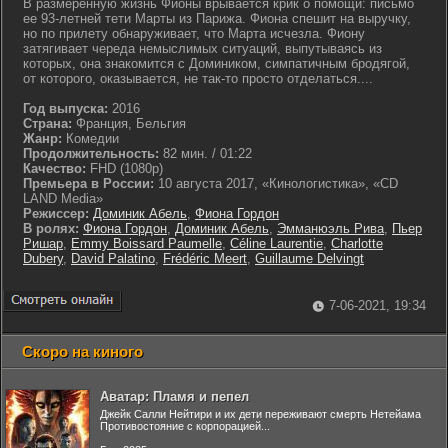
В размеренную жизнь Фионы врывается крик о помощи: письмо
ее 93-летней тети Марты из Парижа. Фиона спешит на выручку,
но по прилету обнаруживает, что Марта исчезла. Фиону
затягивает череда немыслимых ситуаций, выпутываясь из
которых, она знакомится с Домиником, симпатичным бродягой,
от которого, оказывается, не так-то просто отделаться....
Год выпуска:
2016
Страна:
Франция, Бельгия
Жанр:
Комедии
Продолжительность:
82 мин. / 01:22
Качество:
FHD (1080p)
Премьера в России:
10 августа 2017, «Кинологистика», «CD
LAND Media»
Режиссер:
Доминик Абель
,
Фиона Гордон
В ролях:
Фиона Гордон
,
Доминик Абель
,
Эмманюэль Рива
,
Пьер
Ришар
,
Emmy Boissard Paumelle
,
Céline Laurentie
,
Charlotte
Dubery
,
David Palatino
,
Frédéric Meert
,
Guillaume Delvingt
7-06-2021, 19:34
Скоро на киного
Аватар: Пламя и пепел
Джейк Салли Нейтири и их дети переживают смерть Нетейама
Противостояние с корпорацией...