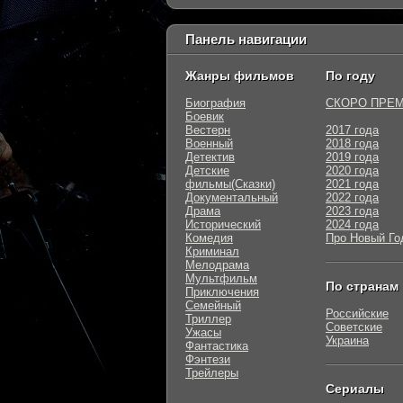
Панель навигации
Жанры фильмов
По году
Биография
СКОРО ПРЕ
Боевик
Вестерн
2017 года
Военный
2018 года
Детектив
2019 года
Детские
2020 года
фильмы(Сказки)
2021 года
Документальный
2022 года
Драма
2023 года
Исторический
2024 года
Комедия
Про Новый Го
Криминал
Мелодрама
Мультфильм
По странам
Приключения
Семейный
Российские
Триллер
Советские
Ужасы
Украина
Фантастика
Фэнтези
Трейлеры
Сериалы