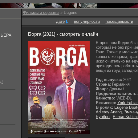
Фильмы и сериалы
» Eugene
дате
популярности
посещаемости
Борга (2021) - смотреть онлайн
МЬЕРА
В прошлом Кодзе был
который не без причи
Гане. Также у мальчи
концы с концами, трат
исключительно на еду
приходилось работать
вещи из груд западног
Год выпуска:
2021
д!
Страна:
Германия
Жанр:
Драмы / .
Продолжительность:
Качество:
WEB-DL
Режиссер:
York-Fabia
В ролях:
Eugene Boat
Adjetey Anang
,
Эмман
Буабенг
,
Prince Kuhlm