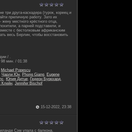
е три друга-каскадера (турок, кореец и
найти приличную работу. Зато их
 жену местного крёстного отца,
похитили, а парней подставили, и
 вместе с бестолковым африканским
ать весь Берлин, чтобы восстановить
ии / .
98 мин. / 01:38
,
Michael Popescu
,
Чарли Юн
,
Phong Giang
,
Eugene
лс
,
Юлия Дитце
,
Гедеон Буркхард
,
 Клейн
,
Jennifer Bischof
15-12-2022, 23:38
аиланде Сэм упала с балкона,