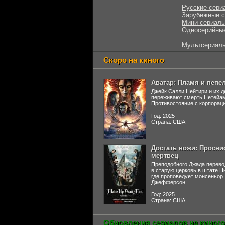
Русские сери
Зарубежные 
Мини сериал
Односерийны
Мультсериал
Скоро на киного
Аватар: Пламя и пепе
Джейк Салли Нейтири и их д
переживают смерть Нетейа
Противостояние с корпораци
Год: 2025
Страна: США
Достать ножи: Просни
мертвец
Преподобного Джада перево
в старую церковь в штате 
где проповедует монсеньор
Джефферсон...
Год: 2025
Страна: США
Обновления сериалов на киного