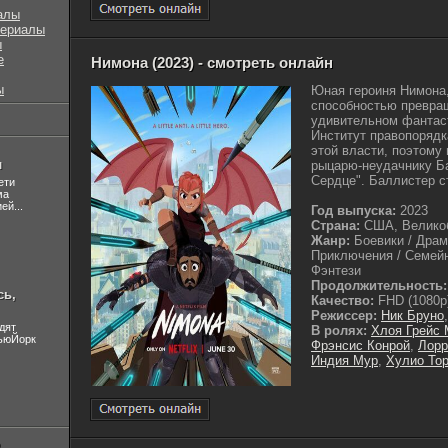
алы
сериалы
ы
е
Нимона (2023) - смотреть онлайн
ы
Юная героиня Нимона
способностью превращ
удивительном фантаст
Институт правопорядк
этой власти, поэтому
л
рыцарю-неудачнику Ба
Сердце". Баллистер с
ети
ма
ей...
Год выпуска:
2023
Страна:
США, Велико
Жанр:
Боевики / Драм
Приключения / Семейн
Фэнтези
Продолжительность:
сь,
Качество:
FHD (1080p
Режиссер:
Ник Бруно
дят
В ролях:
Хлоя Грейс 
НьюЙорк
Фрэнсис Конрой
,
Лорр
Индия Мур
,
Хулио То