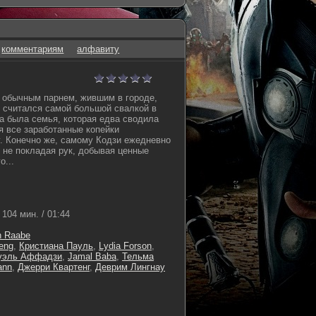
комментариям
алфавиту
 обычным парнем, жившим в городе,
н считался самой большой свалкой в
ка была семья, которая едва сводила
я все заработанные копейки
. Конечно же, самому Кодзи ежедневно
 не покладая рук, добывая ценные
о...
104 мин. / 01:44
n Raabe
eng
,
Кристиана Пауль
,
Lydia Forson
,
уэль Аффадзи
,
Jamal Baba
,
Тельма
ann
,
Джерри Квартенг
,
Деврим Лингнау