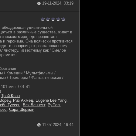
19-11-2024, 03:19
, обладающая удивительной
аться в различные существа, живет в
ическом мире, где процветает
а и героизма. Она всячески противится
 идет в напарницы к разжалованному
ллистеру, известному как "Смелое
тремится...
британия
ы / Комедии / Мультфильмы /
ые / Триллеры / Фантастические /
101 мин. / 01:41
)
,
Трой Квон
Морец
,
Риз Ахмед
,
Eugene Lee Yang
,
ейн Туссен
,
Бек Беннетт
,
РуПол
,
ррес
,
Сара Шерман
11-07-2024, 16:44