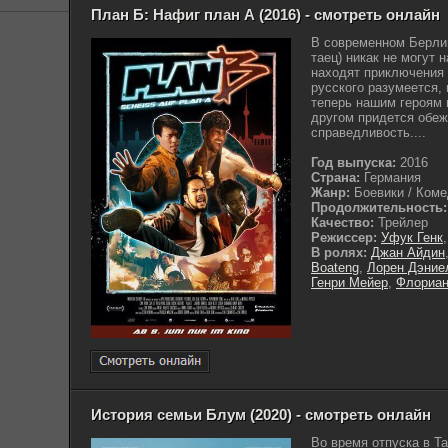
План Б: Нафиг план А (2016) - смотреть онлайн
В современном Берлин
таец) никак не могут 
находят приключения -
русского разумеется, 
теперь нашим героям
другом придется обеж
справедливость....
Год выпуска:
2016
Страна:
Германия
Жанр:
Боевики / Комед
Продолжительность:
Качество:
Трейлер
Режиссер:
Уфук Генк
В ролях:
Джан Айдин
Boateng
,
Лорен Дэние
Генри Мейер
,
Флориан
История семьи Блум (2020) - смотреть онлайн
Во время отпуска в Т