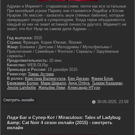
Адриан и Маринетт - старшеклассники, почти как все остальные.
При малейшей угрозе Парижу они становятся ЛедиБаг и Котом
Нуаром. Их миссия - захватить акум (тёмных бабочек), которые
превращают людей в суперзлодеев. Когда герои объединяются,
каждый из них не знает истинной личности другого. Маринетт не
знает, что Кот Нуар на самом деле Адриан -...
Год выпуска:
2015
Страна:
Франция, Корея Южная, Япония
Жанр:
Боевики / Детские / Мелодрамы / Мультфильмы /
Приключения / Семейные / Фэнтези / Сериалы / Зарубежные
сериалы / ..
Продолжительность:
20 мин.
Качество:
WEB-DLRip
Премьера в России:
19 декабря 2015
Режиссер:
Томас Астрюк
В ролях:
Кристина Валенсуэла
,
Бен Дискин
,
Фанни Блок
,
Бенжамин Болен
,
Мари Шевало
,
Анук Отбуа
,
Тьерри Казазиан
,
Jessie Lambotte
,
Жильбер Леви
,
Александр Н'Гуэн
30-05-2025, 23:59
Леди Баг и Супер-Кот / Miraculous: Tales of Ladybug
&amp; Cat Noir 4 сезон онлайн (2015) - смотреть
онлайн