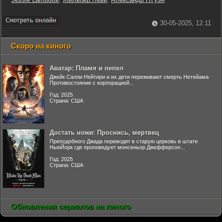
30-05-2025, 12:11
Скоро на киного
Аватар: Пламя и пепел
Джейк Салли Нейтири и их дети переживают смерть Нетейама
Противостояние с корпорацией...
Год: 2025
Страна: США
Достать ножи: Проснись, мертвец
Преподобного Джада переводят в старую церковь в штате
НьюЙорк где проповедует монсеньор Джефферсон...
Год: 2025
Страна: США
Обновления сериалов на киного