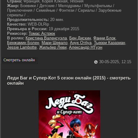
Страна:
Франция, Корея Южная, Япония
Жанр:
Боевики / Детские / Мелодрамы / Мультфильмы /
Приключения / Семейные / Фэнтези / Сериалы / Зарубежные
сериалы / ..
Продолжительность:
20 мин.
Качество:
WEB-DLRip
Премьера в России:
19 декабря 2015
Режиссер:
Томас Астрюк
В ролях:
Кристина Валенсуэла
,
Бен Дискин
,
Фанни Блок
,
Бенжамин Болен
,
Мари Шевало
,
Анук Отбуа
,
Тьерри Казазиан
,
Jessie Lambotte
,
Жильбер Леви
,
Александр Н'Гуэн
30-05-2025, 12:15
Леди Баг и Супер-Кот 5 сезон онлайн (2015) - смотреть
онлайн