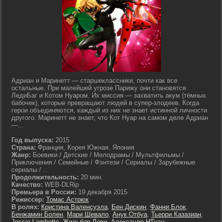
Адриан и Маринетт — старшеклассники, почти как все
остальные. При малейшей угрозе Парижу они становятся
ЛедиБаг и Котом Нуаром. Их миссия — захватить акум (тёмных
бабочек), которые превращают людей в супер-злодеев. Когда
герои объединяются, каждый из них не знает истинной личности
другого. Маринетт не знает, что Кот Нуар на самом деле Адриан
—...
Год выпуска:
2015
Страна:
Франция, Корея Южная, Япония
Жанр:
Боевики / Детские / Мелодрамы / Мультфильмы /
Приключения / Семейные / Фэнтези / Сериалы / Зарубежные
сериалы / ..
Продолжительность:
20 мин.
Качество:
WEB-DLRip
Премьера в России:
19 декабря 2015
Режиссер:
Томас Астрюк
В ролях:
Кристина Валенсуэла
,
Бен Дискин
,
Фанни Блок
,
Бенжамин Болен
,
Мари Шевало
,
Анук Отбуа
,
Тьерри Казазиан
,
Jessie Lambotte
,
Жильбер Леви
,
Александр Н'Гуэн