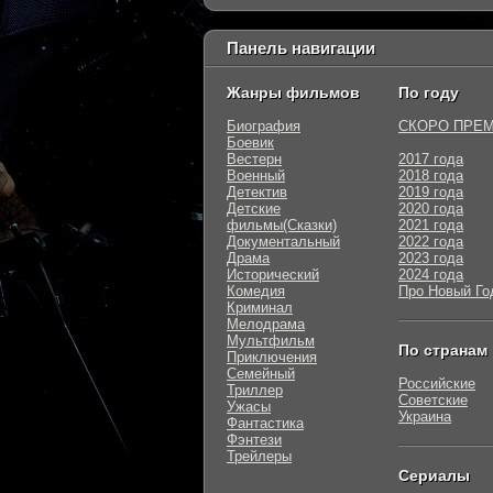
Панель навигации
Жанры фильмов
По году
Биография
СКОРО ПРЕ
Боевик
Вестерн
2017 года
Военный
2018 года
Детектив
2019 года
Детские
2020 года
фильмы(Сказки)
2021 года
Документальный
2022 года
Драма
2023 года
Исторический
2024 года
Комедия
Про Новый Го
Криминал
Мелодрама
Мультфильм
По странам
Приключения
Семейный
Российские
Триллер
Советские
Ужасы
Украина
Фантастика
Фэнтези
Трейлеры
Сериалы