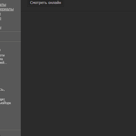
алы
сериалы
ы
е
ы
л
ети
ма
ей...
сь,
дят
НьюЙорк