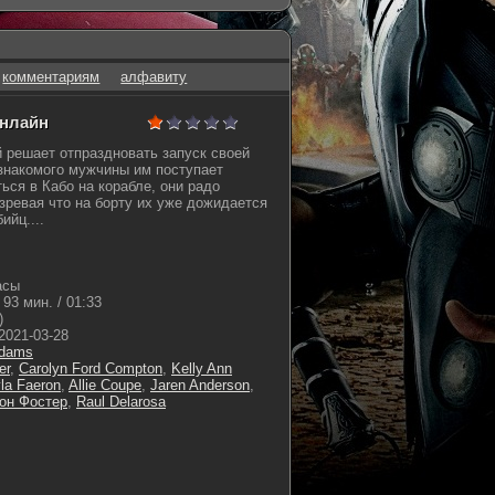
комментариям
алфавиту
онлайн
й решает отпраздновать запуск своей
езнакомого мужчины им поступает
ься в Кабо на корабле, они радо
зревая что на борту их уже дожидается
ийц....
асы
93 мин. / 01:33
)
2021-03-28
Adams
er
,
Carolyn Ford Compton
,
Kelly Ann
la Faeron
,
Allie Coupe
,
Jaren Anderson
,
он Фостер
,
Raul Delarosa