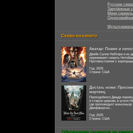
Русские сери
Зарубежные 
Мини сериал
Односерийны
Мультсериал
Скоро на киного
Аватар: Пламя и пепе
Джейк Салли Нейтири и их д
переживают смерть Нетейа
Противостояние с корпораци
Год: 2025
Страна: США
Достать ножи: Просни
мертвец
Преподобного Джада перево
в старую церковь в штате 
где проповедует монсеньор
Джефферсон...
Год: 2025
Страна: США
Обновления сериалов на киного