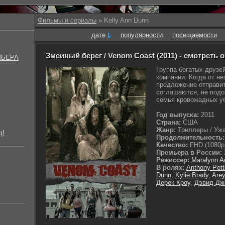
Фильмы и сериалы
» Kelly Ann Dunn
дате
популярности
посещаемости
Змеиный берег / Venom Coast (2011) - смотреть 
МЬЕРА
Группа богатых друзе
компании. Когда от н
предложение отправит
соглашаются, не подо
семья кровожадных уб
Год выпуска:
2011
Страна:
США
Жанр:
Триллеры / Уж
д!
Продолжительность:
Качество:
FHD (1080p
Премьера в России:
Режиссер:
Maralynn 
В ролях:
Anthony Pott
Dunn
,
Kylie Brady
,
Arey
Дерек Кроу
,
Дэвид Дж