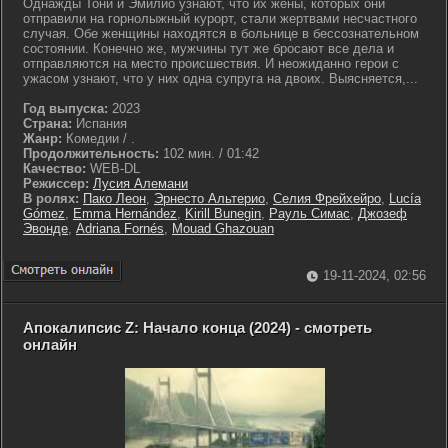
Однажды Тони и Эмилио узнают, что их жены, которых они
отправили на горнолыжный курорт, стали жертвами несчастного
случая. Обе женщины находятся в больнице в бессознательном
состоянии. Конечно же, мужчины тут же бросают все дела и
отправляются на место происшествия. И неожиданно герои с
ужасом узнают, что у них одна супруга на двоих. Выясняется,...
Год выпуска:
2023
Страна:
Испания
Жанр:
Комедии / .
Продолжительность:
102 мин. / 01:42
Качество:
WEB-DL
Режиссер:
Лусия Алемани
В ролях:
Пако Леон
,
Эрнесто Альтерио
,
Селия Фрейхейро
,
Lucía
Gómez
,
Emma Hernández
,
Kirill Bunegin
,
Рауль Симас
,
Джозеф
Эвонде
,
Adriana Fornés
,
Mouad Ghazouan
19-11-2024, 02:56
Апокалипсис Z: Начало конца (2024) - смотреть
онлайн