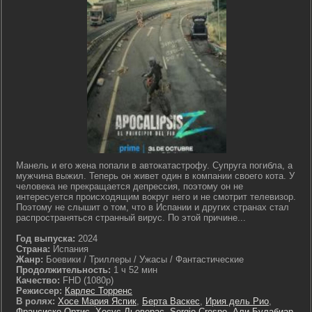
Манель и его жена попали в автокатастрофу. Супруга погибла, а
мужчина выжил. Теперь он живет один в компании своего кота. У
человека не прекращается депрессия, поэтому он не
интересуется происходящим вокруг него и не смотрит телевизор.
Поэтому не слышит о том, что в Испании и других странах стал
распространяться странный вирус. По этой причине...
Год выпуска:
2024
Страна:
Испания
Жанр:
Боевики / Триллеры / Ужасы / Фантастические
Продолжительность:
1 ч 52 мин
Качество:
FHD (1080p)
Режиссер:
Карлес Торренс
В ролях:
Хосе Мария Яспик
,
Берта Васкес
,
Ирия дель Рио
,
Франсиско Ортис
,
Хесус Льоверас
,
Sergio Crespo
,
Али Булабиар
,