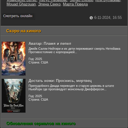
Mouad Ghazouan
,
Элена Сеихо
,
Марта Поведа
6-11-2024, 16:55
Скоро на киного
Аватар: Пламя и пепел
Джейк Салли Нейтири и их дети переживают смерть Нетейама
Противостояние с корпорацией...
Год: 2025
Страна: США
Достать ножи: Проснись, мертвец
Преподобного Джада переводят в старую церковь в штате
НьюЙорк где проповедует монсеньор Джефферсон...
Год: 2025
Страна: США
Обновления сериалов на киного