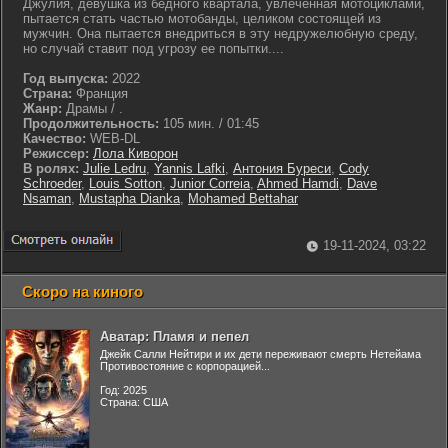
Джулия, девушка из бедного квартала, увлеченная мотоциклами,
пытается стать частью мотобанды, целиком состоящей из
мужчин. Она пытается внедриться в эту недружелюбную среду,
но случай ставит под угрозу ее попытки....
Год выпуска:
2022
Страна:
Франция
Жанр:
Драмы / .
Продолжительность:
105 мин. / 01:45
Качество:
WEB-DL
Режиссер:
Лола Киворон
В ролях:
Julie Ledru
,
Yannis Lafki
,
Антония Буреси
,
Cody
Schroeder
,
Louis Sotton
,
Junior Correia
,
Ahmed Hamdi
,
Dave
Nsaman
,
Mustapha Dianka
,
Mohamed Bettahar
19-11-2024, 03:22
Скоро на киного
Аватар: Пламя и пепел
Джейк Салли Нейтири и их дети переживают смерть Нетейама
Противостояние с корпорацией...
Год: 2025
Страна: США