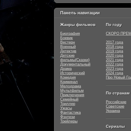
Панель навигации
Жанры фильмов
По году
Биография
СКОРО ПРЕ
Боевик
Вестерн
2017 года
Военный
2018 года
Детектив
2019 года
Детские
2020 года
фильмы(Сказки)
2021 года
Документальный
2022 года
Драма
2023 года
Исторический
2024 года
Комедия
Про Новый Го
Криминал
Мелодрама
Мультфильм
По странам
Приключения
Семейный
Российские
Триллер
Советские
Ужасы
Украина
Фантастика
Фэнтези
Трейлеры
Сериалы