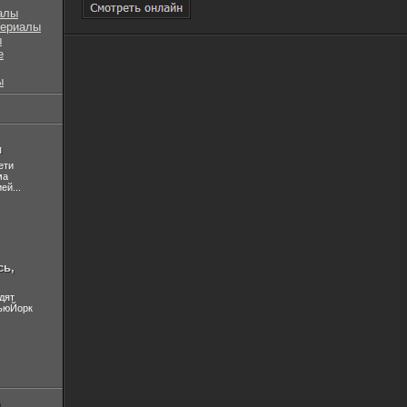
алы
сериалы
ы
е
ы
л
ети
ма
ей...
сь,
дят
НьюЙорк