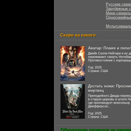
Русские сери
Зарубежные 
Мини сериал
Односерийны
Мультсериал
Скоро на киного
Аватар: Пламя и пепе
Джейк Салли Нейтири и их д
переживают смерть Нетейа
Противостояние с корпораци
Год: 2025
Страна: США
Достать ножи: Просни
мертвец
Преподобного Джада перево
в старую церковь в штате 
где проповедует монсеньор
Джефферсон...
Год: 2025
Страна: США
Обновления сериалов на киного