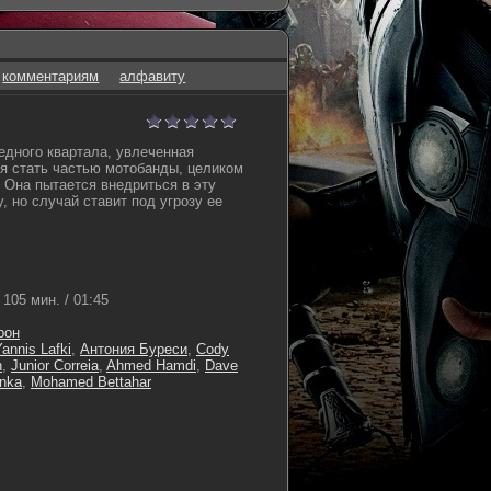
комментариям
алфавиту
едного квартала, увлеченная
я стать частью мотобанды, целиком
 Она пытается внедриться в эту
 но случай ставит под угрозу ее
105 мин. / 01:45
рон
annis Lafki
,
Антония Буреси
,
Cody
n
,
Junior Correia
,
Ahmed Hamdi
,
Dave
nka
,
Mohamed Bettahar