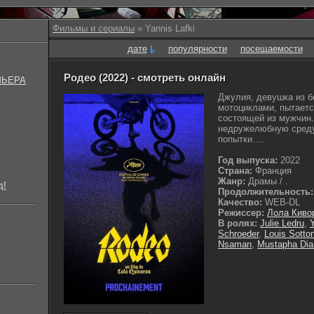
Фильмы и сериалы
» Yannis Lafki
дате
популярности
посещаемости
Родео (2022) - смотреть онлайн
МЬЕРА
Джулия, девушка из б
мотоциклами, пытаетс
состоящей из мужчин.
недружелюбную среду,
попытки....
Год выпуска:
2022
Страна:
Франция
Жанр:
Драмы / .
д!
Продолжительность:
Качество:
WEB-DL
Режиссер:
Лола Киво
В ролях:
Julie Ledru
,
Y
Schroeder
,
Louis Sotto
Nsaman
,
Mustapha Dia