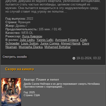
Джулия, девушка из бедного квартала, увлеченная мотоциклами,
пытается стать частью мотобанды, целиком состоящей из
мужчин. Она пытается внедриться в эту недружелюбную среду,
но случай ставит под угрозу ее попытки....
Год выпуска:
2022
Страна:
Франция
Жанр:
Драмы / .
Продолжительность:
105 мин. / 01:45
Качество:
WEB-DL
Режиссер:
Лола Киворон
В ролях:
Julie Ledru
,
Yannis Lafki
,
Антония Буреси
,
Cody
Schroeder
,
Louis Sotton
,
Junior Correia
,
Ahmed Hamdi
,
Dave
Nsaman
,
Mustapha Dianka
,
Mohamed Bettahar
19-11-2024, 03:22
Скоро на киного
Аватар: Пламя и пепел
Джейк Салли Нейтири и их дети переживают смерть Нетейама
Противостояние с корпорацией...
Год: 2025
Страна: США