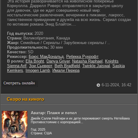
Эта история разворачивается на живописном побережье
Корнуолла. Даррелл Риверс отправляется в закрытую школу
для девочек, где ее ждет совершенно новый мир:
ностальгические развлечения, вечеринки в пижамах, лакросс,
таинственное привидение и дружба на всю жизнь. Сериал создан
по мотивам романа Энид Блайтон....
Год выпуска:
2020
Страна:
Великобритания, Канада
Жанр:
Семейные / Сериалы / Зарубежные сериалы / ..
Продолжительность:
30 мин
Качество:
SD
Режиссер:
Брюс МакДональд
,
Ребекка Рукрофт
В ролях:
Ella Bright
,
Danya Griver
,
Natasha Raphael
,
Knights
Sienna Arif
,
Зои Сьеверт
,
Beth Bradfield
,
Twinkle Jaiswal
,
Saskia
Kemkers
,
Imogen Lamb
,
Имали Перера
6-11-2024, 16:42
Скоро на киного
Аватар: Пламя и пепел
Джейк Салли Нейтири и их дети переживают смерть Нетейама
Противостояние с корпорацией...
Год: 2025
Страна: США