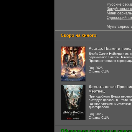
Русские сери
Зарубежные 
Мини сериал
Односерийны
Мультсериал
Скоро на киного
Аватар: Пламя и пепе
Джейк Салли Нейтири и их д
переживают смерть Нетейа
Противостояние с корпораци
Год: 2025
Страна: США
Достать ножи: Просни
мертвец
Преподобного Джада перево
в старую церковь в штате 
где проповедует монсеньор
Джефферсон...
Год: 2025
Страна: США
Обновления сериалов на киного