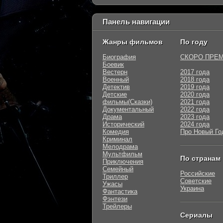
Панель навигации
Жанры фильмов
По году
Биография
СКОРО ПРЕ
Боевик
Вестерн
2017 года
Военный
2018 года
Детектив
2019 года
Детские
2020 года
фильмы(Сказки)
2021 года
Документальный
2022 года
Драма
2023 года
Исторический
2024 года
Комедия
Про Новый Го
Криминал
Мелодрама
Мультфильм
По странам
Приключения
Семейный
Российские
Триллер
Советские
Ужасы
Украина
Фантастика
Фэнтези
Трейлеры
Сериалы