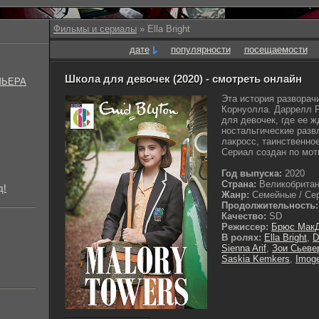
Фильмы и сериалы
» Ella Bright
дате
популярности
посещаемости
Школа для девочек (2020) - смотреть онлайн
МЬЕРА
Эта история разворач
Корнуолла. Даррелл 
для девочек, где ее 
ностальгические разв
лакросс, таинственно
Сериал создан по мот
Год выпуска:
2020
Страна:
Великобритан
д!
Жанр:
Семейные / Сер
Продолжительность:
Качество:
SD
Режиссер:
Брюс Мак
В ролях:
Ella Bright
,
D
Sienna Arif
,
Зои Сьеве
Saskia Kemkers
,
Imog