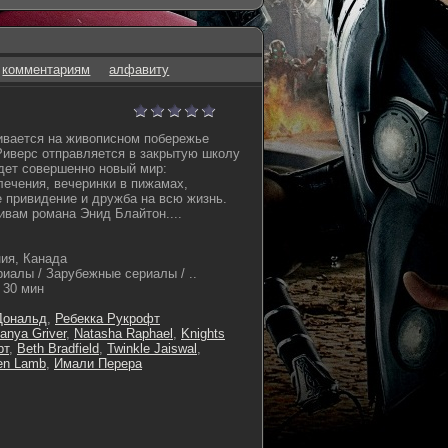
комментариям
алфавиту
ивается на живописном побережье
Риверс отправляется в закрытую школу
ждет совершенно новый мир:
лечения, вечеринки в пижамах,
е привидение и дружба на всю жизнь.
ивам романа Энид Блайтон....
ия, Канада
иалы / Зарубежные сериалы / ..
30 мин
Дональд
,
Ребекка Рукрофт
anya Griver
,
Natasha Raphael
,
Knights
рт
,
Beth Bradfield
,
Twinkle Jaiswal
,
en Lamb
,
Имали Перера