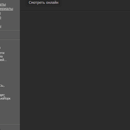
алы
сериалы
ы
е
ы
л
ети
ма
ей...
сь,
дят
НьюЙорк