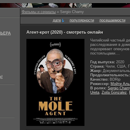
Фильмы и сериалы
» Sergio Chamy
дате
популярности
посещаемости
Агент-крот (2020) - смотреть онлайн
МЬЕРА
Чилийский частный де
расследования в доме
подозревает опекунов
постояльцами....
Год выпуска:
2020
Страна:
Чили, США, Г
Жанр:
Документальные
Продолжительность:
д!
Качество:
BDRip
Режиссер:
Мэйти Аль
В ролях:
Sergio Cham
Ureta
,
Zoila Gonzalez
,