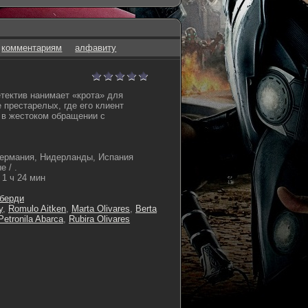
комментариям
алфавиту
тектив нанимает «крота» для
 престарелых, где его клиент
 в жестоком обращении с
ермания, Нидерланды, Испания
 / .
1 ч 24 мин
берди
y
,
Romulo Aitken
,
Marta Olivares
,
Berta
Petronila Abarca
,
Rubira Olivares