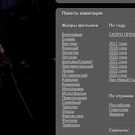
Панель навигации
Жанры фильмов
По году
Биография
СКОРО ПРЕ
Боевик
Вестерн
2017 года
Военный
2018 года
Детектив
2019 года
Детские
2020 года
фильмы(Сказки)
2021 года
Документальный
2022 года
Драма
2023 года
Исторический
2024 года
Комедия
Про Новый Го
Криминал
Мелодрама
Мультфильм
По странам
Приключения
Семейный
Российские
Триллер
Советские
Ужасы
Украина
Фантастика
Фэнтези
Трейлеры
Сериалы