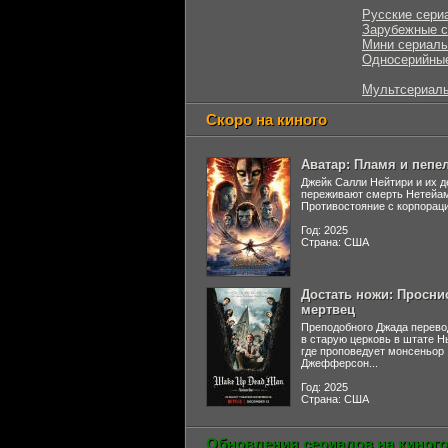
Русские сери
Зарубежные 
Мини сериал
Односерийны
Мультсериал
Скоро на киного
Аватар: Пламя и пепе
Джейк Салли Нейтири и их д
переживают смерть Нетейа
Противостояние с корпораци
Год: 2025
Страна: США
Достать ножи: Просни
мертвец
Преподобного Джада перево
в старую церковь в штате 
где проповедует монсеньор
Джефферсон...
Год: 2025
Страна: США
Обновления сериалов на киного