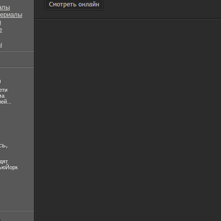
алы
сериалы
ы
е
ы
л
ети
ма
ей...
сь,
дят
НьюЙорк