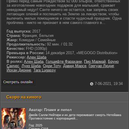
Прямо перед самым Рождеством 92 000 эльфов, ответственных
за изготовление новогодних подарков для малышей, сражает
неведомый недуг! Санте ничего не остается, как запрячь своих
летающих оленей и поспешить на Землю за лекарством, чтобы
вылечить милых помощников и спасти чудесный праздник. Одна
проблема - никто не признает в н​ем самого главного в...
Год выпуска:
2017
Страна:
Франция, Бельгия
Жанр:
Комедии / Семейные
Продолжительность:
92 мин. / 01:32
Качество:
FHD (1080p)
Премьера в России:
14 декабря 2017, «MEGOGO Distribution»
Режиссер:
Ален Шаба
В ролях:
Ален Шаба
,
Голшифте Фарахани
,
Пио Мармай
,
Бруно
Санчес
,
Луиз Шаба
,
Одри Тоту
,
Давид Марсе
,
Грегуар Людиг
,
Йохан Дионне
,
Tara Lugassy
7-06-2021, 19:34
Скоро на киного
Аватар: Пламя и пепел
Джейк Салли Нейтири и их дети переживают смерть Нетейама
Противостояние с корпорацией...
Год: 2025
Страна: США