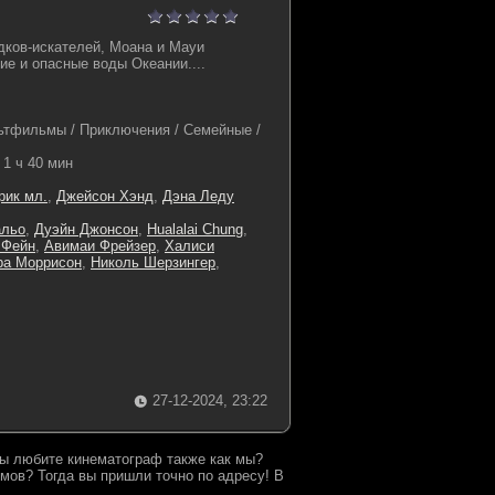
дков-искателей, Моана и Мауи
ие и опасные воды Океании....
тфильмы / Приключения / Семейные /
1 ч 40 мин
рик мл.
,
Джейсон Хэнд
,
Дэна Леду
альо
,
Дуэйн Джонсон
,
Hualalai Chung
,
 Фейн
,
Авимаи Фрейзер
,
Халиси
ра Моррисон
,
Николь Шерзингер
,
27-12-2024, 23:22
 Вы любите кинематограф также как мы?
мов? Тогда вы пришли точно по адресу! В