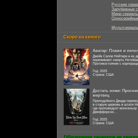
Русские сери
Зарубежные 
Мини сериал
Односерийны
Мультсериал
Скоро на киного
Аватар: Пламя и пепе
Джейк Салли Нейтири и их д
переживают смерть Нетейа
Противостояние с корпораци
Год: 2025
Страна: США
Достать ножи: Просни
мертвец
Преподобного Джада перево
в старую церковь в штате 
где проповедует монсеньор
Джефферсон...
Год: 2025
Страна: США
Обновления сериалов на киного