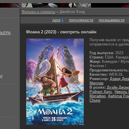
Фильмы и сериалы
» Джейсон Хэнд
дате
популярности
посещаемости
Моана 2 (2023) - смотреть онлайн
МЬЕРА
Получив вызов от пре
отправляются в далёк
Год выпуска:
2023
Страна:
США, Канада
Жанр:
Комедии / Муль
Фэнтези / .
Продолжительность:
Качество:
WEB-DL
д!
Режиссер:
Дэвид Дер
Миллер
В ролях:
Дуэйн Джон
Рэйчел Хаус
,
Николь 
Матафео
,
Awhimai Fra
Chung