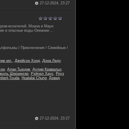
27-12-2024, 23:27
дков-искателей, Моана и Мауи
ие и опасные воды Океании....
тфильмы / Приключения / Семейные /
рик мл.
,
Джейсон Хэнд
,
Дэна Леду
сон
,
Алан Тьюдик
,
Аулии Кравальо
,
иколь Шерзингер
,
Рэйчел Хаус
,
Роуз
mbert-Tsuda
,
Hualalai Chung
,
Дэвид
27-12-2024, 23:27