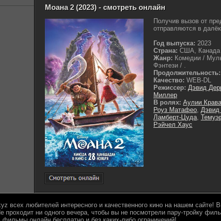
Моана 2 (2023) - смотреть онлайн
Получив вызов от пре
отправляются в далёк
Год выпуска:
2023
Страна:
США, Канада
Жанр:
Комедии / Муль
Фэнтези / .
Продолжительность:
Качество:
WEB-DL
Режиссер:
Дэвид Дер
Миллер
В ролях:
Аулии Крав
Роуз Матафео
,
Дэвид
Ламберт-Цуда
,
Темуэ
Рэйчел Хаус
.xyz всех любителей интересного и качественного кино на нашем сайте!
е проходит ни одного вечера, чтобы вы не посмотрели пару-тройку филь
 фильмы онлайн бесплатно и без каких-либо ограничений!