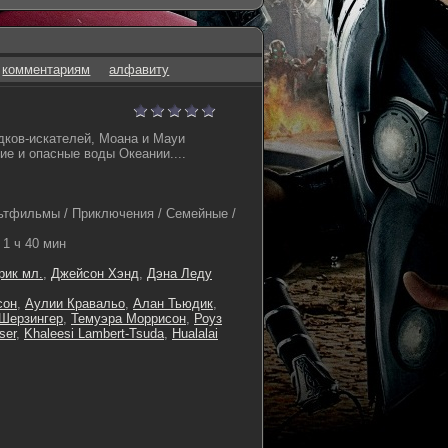
комментариям
алфавиту
дков-искателей, Моана и Мауи
ие и опасные воды Океании....
тфильмы / Приключения / Семейные /
1 ч 40 мин
рик мл.
,
Джейсон Хэнд
,
Дэна Леду
сон
,
Аулии Кравальо
,
Алан Тьюдик
,
Шерзингер
,
Темуэра Моррисон
,
Роуз
ser
,
Khaleesi Lambert-Tsuda
,
Hualalai