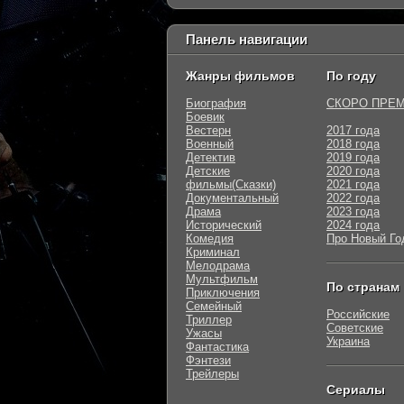
Панель навигации
Жанры фильмов
По году
Биография
СКОРО ПРЕ
Боевик
Вестерн
2017 года
Военный
2018 года
Детектив
2019 года
Детские
2020 года
фильмы(Сказки)
2021 года
Документальный
2022 года
Драма
2023 года
Исторический
2024 года
Комедия
Про Новый Го
Криминал
Мелодрама
Мультфильм
По странам
Приключения
Семейный
Российские
Триллер
Советские
Ужасы
Украина
Фантастика
Фэнтези
Трейлеры
Сериалы