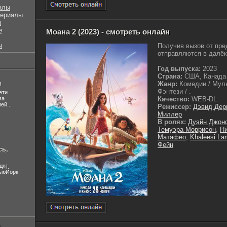
алы
сериалы
ы
е
Моана 2 (2023) - смотреть онлайн
ы
Получив вызов от пре
отправляются в далёк
Год выпуска:
2023
Страна:
США, Канада
л
Жанр:
Комедии / Муль
Фэнтези / .
ети
ма
Качество:
WEB-DL
ей...
Режиссер:
Дэвид Дер
Миллер
В ролях:
Дуэйн Джон
Темуэра Моррисон
,
Н
Матафео
,
Khaleesi La
Фейн
сь,
дят
НьюЙорк