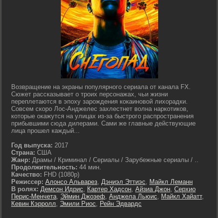
Возвращение на экраны популярного сериала от канала FX.
Сюжет рассказывает о троих персонажах, чьи жизни
переплетаются в эпоху зарождения кокаиновой лихорадки.
Совсем скоро Лос-Анджелес захлестнет волна наркотиков,
которые окажутся на улицах из-за быстрого распространения
прибывшими сюда дилерами. Сами же главные действующие
лица прошел каждый...
Год выпуска:
2017
Страна:
США
Жанр:
Драмы / Криминал / Сериалы / Зарубежные сериалы / ..
Продолжительность:
44 мин.
Качество:
FHD (1080p)
Режиссер:
Алонсо Альварез
,
Дэниэл Эттиэс
,
Майкл Леманн
В ролях:
Демсон Идрис
,
Картер Хадсон
,
Айзиа Джон
,
Серхио
Перис-Менчета
,
Эймин Джозеф
,
Анджела Льюис
,
Майкл Хайатт
,
Кевин Кэрролл
,
Эмили Риос
,
Рейн Эдвардс