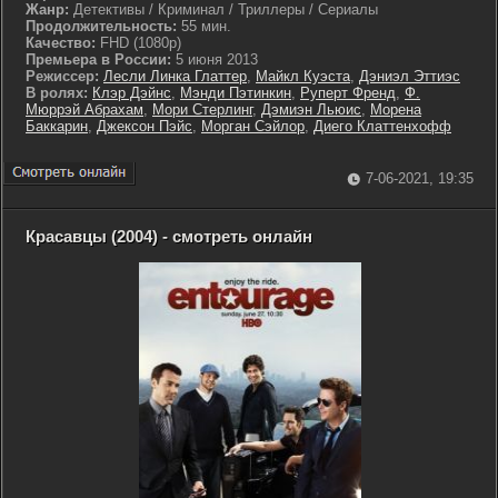
Жанр:
Детективы / Криминал / Триллеры / Сериалы
Продолжительность:
55 мин.
Качество:
FHD (1080p)
Премьера в России:
5 июня 2013
Режиссер:
Лесли Линка Глаттер
,
Майкл Куэста
,
Дэниэл Эттиэс
В ролях:
Клэр Дэйнс
,
Мэнди Пэтинкин
,
Руперт Френд
,
Ф.
Мюррэй Абрахам
,
Мори Стерлинг
,
Дэмиэн Льюис
,
Морена
Баккарин
,
Джексон Пэйс
,
Морган Сэйлор
,
Диего Клаттенхофф
7-06-2021, 19:35
Красавцы (2004) - смотреть онлайн