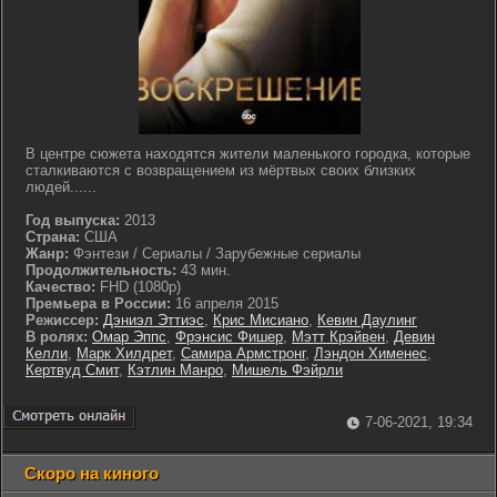
В центре сюжета находятся жители маленького городка, которые
сталкиваются с возвращением из мёртвых своих близких
людей......
Год выпуска:
2013
Страна:
США
Жанр:
Фэнтези / Сериалы / Зарубежные сериалы
Продолжительность:
43 мин.
Качество:
FHD (1080p)
Премьера в России:
16 апреля 2015
Режиссер:
Дэниэл Эттиэс
,
Крис Мисиано
,
Кевин Даулинг
В ролях:
Омар Эппс
,
Фрэнсис Фишер
,
Мэтт Крэйвен
,
Девин
Келли
,
Марк Хилдрет
,
Самира Армстронг
,
Лэндон Хименес
,
Кертвуд Смит
,
Кэтлин Манро
,
Мишель Фэйрли
7-06-2021, 19:34
Скоро на киного