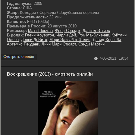
Год выпуска:
2005
Страна:
США
Жанр:
Комедии / Сериалы / Зарубежные сериалы
Продолжительность:
22 мин.
Качество:
FHD (1080p)
Премьера в России:
23 августа 2010
Режиссер:
Мэтт Шекман
,
Фред Сэвэдж
,
Дэниэл Эттиэс
В ролях:
Гленн Хоуертон
,
Чарли Дэй
,
Роб МакЭлхенни
,
Кэйтлин
Олсон
,
Дэнни ДеВито
,
Мэри Элизабет Эллис
,
Дэвид Хорнсби
,
Артемис Пебдани
,
Линн Мари Стюарт
,
Сэнди Мартин
7-06-2021, 19:34
Воскрешение (2013) - смотреть онлайн