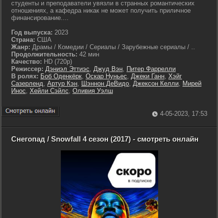
студенты и преподаватели увязли в странных романтических
отношениях, а кафедра никак не может получить приличное
финансирование....
Год выпуска:
2023
Страна:
США
Жанр:
Драмы / Комедии / Сериалы / Зарубежные сериалы / ..
Продолжительность:
42 мин
Качество:
HD (720p)
Режиссер:
Дэниэл Эттиэс
,
Джуд Вэн
,
Питер Фаррелли
В ролях:
Боб Оденкёрк
,
Оскар Нуньес
,
Джеки Ганн
,
Хэйг
Сазерленд
,
Артур Кэн
,
Шэннон ДеВидо
,
Джексон Келли
,
Мирей
Инос
,
Хейли Сэйлс
,
Оливия Уэлш
4-05-2023, 17:53
Снегопад / Snowfall 4 сезон (2017) - смотреть онлайн