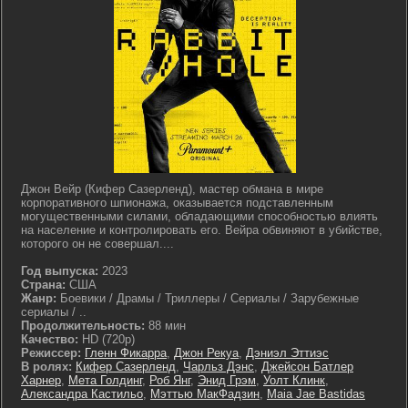
Джон Вейр (Кифер Сазерленд), мастер обмана в мире
корпоративного шпионажа, оказывается подставленным
могущественными силами, обладающими способностью влиять
на население и контролировать его. Вейра обвиняют в убийстве,
которого он не совершал....
Год выпуска:
2023
Страна:
США
Жанр:
Боевики / Драмы / Триллеры / Сериалы / Зарубежные
сериалы / ..
Продолжительность:
88 мин
Качество:
HD (720p)
Режиссер:
Гленн Фикарра
,
Джон Рекуа
,
Дэниэл Эттиэс
В ролях:
Кифер Сазерленд
,
Чарльз Дэнс
,
Джейсон Батлер
Харнер
,
Мета Голдинг
,
Роб Янг
,
Энид Грэм
,
Уолт Клинк
,
Александра Кастильо
,
Мэттью МакФадзин
,
Maia Jae Bastidas