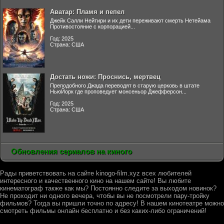
Аватар: Пламя и пепел
Джейк Салли Нейтири и их дети переживают смерть Нетейама
Противостояние с корпорацией...
Год: 2025
Страна: США
Достать ножи: Проснись, мертвец
Преподобного Джада переводят в старую церковь в штате
НьюЙорк где проповедует монсеньор Джефферсон...
Год: 2025
Страна: США
Обновления сериалов на киного
Рады приветствовать на сайте kinogo-film.xyz всех любителей
интересного и качественного кино на нашем сайте! Вы любите
кинематограф также как мы? Постоянно следите за выходом новинок?
Не проходит ни одного вечера, чтобы вы не посмотрели пару-тройку
фильмов? Тогда вы пришли точно по адресу! В нашем кинотеатре можно
смотреть фильмы онлайн бесплатно и без каких-либо ограничений!