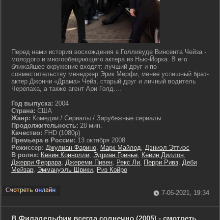
Перед нами история восхождения в Голливуде Винсента Чейза -
молодого и многообещающего актера из Нью-Йорка. В его
ближайшее окружение входят: лучший друг и по
совместительству менеджер Эрик Мёрфи, менее успешный брат-
актер Джонни «Драма» Чейз, старый друг и личный водитель
Черепаха, а также агент Ари Голд....
Год выпуска:
2004
Страна:
США
Жанр:
Комедии / Сериалы / Зарубежные сериалы
Продолжительность:
28 мин.
Качество:
FHD (1080p)
Премьера в России:
13 октября 2008
Режиссер:
Джулиан Фарино
,
Марк Майлод
,
Дэниэл Эттиэс
В ролях:
Кевин Коннолли
,
Эдриан Гренье
,
Кевин Диллон
,
Джерри Феррара
,
Джереми Пивен
,
Рекс Ли
,
Перри Ривз
,
Деби
Мейзар
,
Эммануэль Шрики
,
Риз Койро
7-06-2021, 19:34
В Филадельфии всегда солнечно (2005) - смотреть