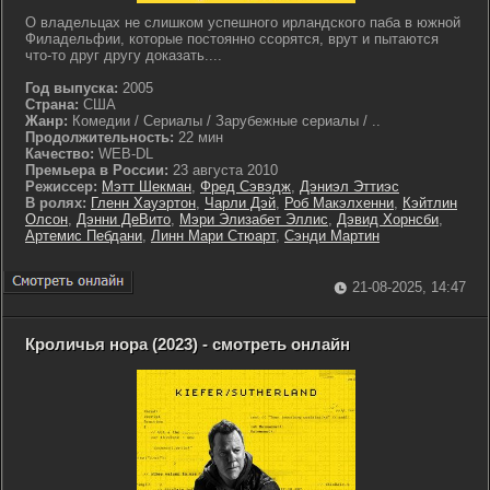
О владельцах не слишком успешного ирландского паба в южной
Филадельфии, которые постоянно ссорятся, врут и пытаются
что-то друг другу доказать....
Год выпуска:
2005
Страна:
США
Жанр:
Комедии / Сериалы / Зарубежные сериалы / ..
Продолжительность:
22 мин
Качество:
WEB-DL
Премьера в России:
23 августа 2010
Режиссер:
Мэтт Шекман
,
Фред Сэвэдж
,
Дэниэл Эттиэс
В ролях:
Гленн Хауэртон
,
Чарли Дэй
,
Роб Макэлхенни
,
Кэйтлин
Олсон
,
Дэнни ДеВито
,
Мэри Элизабет Эллис
,
Дэвид Хорнсби
,
Артемис Пебдани
,
Линн Мари Стюарт
,
Сэнди Мартин
21-08-2025, 14:47
Кроличья нора (2023) - смотреть онлайн