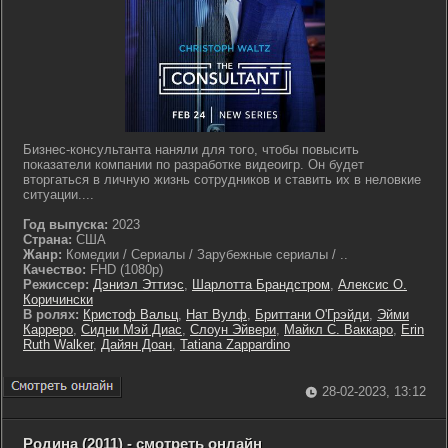
Бизнес-консультанта наняли для того, чтобы повысить
показатели компании по разработке видеоигр. Он будет
вторгаться в личную жизнь сотрудников и ставить их в неловкие
ситуации....
Год выпуска:
2023
Страна:
США
Жанр:
Комедии / Сериалы / Зарубежные сериалы / ..
Качество:
FHD (1080p)
Режиссер:
Дэниэл Эттиэс
,
Шарлотта Брандстром
,
Алексис О.
Коричински
В ролях:
Кристоф Вальц
,
Нат Вулф
,
Бриттани О'Грэйди
,
Эйми
Карреро
,
Сидни Мэй Диас
,
Слоун Эйвери
,
Майкл С. Ваккаро
,
Erin
Ruth Walker
,
Дайян Доан
,
Tatiana Zappardino
28-02-2023, 13:12
Родина (2011) - смотреть онлайн