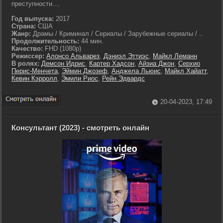
преступности....
Год выпуска:
2017
Страна:
США
Жанр:
Драмы / Криминал / Сериалы / Зарубежные сериалы / ..
Продолжительность:
44 мин.
Качество:
FHD (1080p)
Режиссер:
Алонсо Альварез
,
Дэниэл Эттиэс
,
Майкл Леманн
В ролях:
Демсон Идрис
,
Картер Хадсон
,
Айзиа Джон
,
Серхио
Перис-Менчета
,
Эймин Джозеф
,
Анджела Льюис
,
Майкл Хайатт
,
Кевин Кэрролл
,
Эмили Риос
,
Рейн Эдвардс
20-04-2023, 17:49
Консультант (2023) - смотреть онлайн