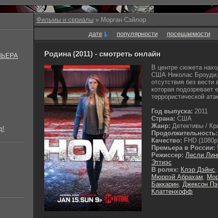
Фильмы и сериалы
» Морган Сэйлор
дате
популярности
посещаемости
Родина (2011) - смотреть онлайн
МЬЕРА
В центре сюжета нах
США Николас Броуди,
отсутствия без вести 
которая подозревает е
террористической атак
Год выпуска:
2011
Страна:
США
Жанр:
Детективы / Кр
д!
Продолжительность:
Качество:
FHD (1080p
Премьера в России:
Режиссер:
Лесли Лин
Эттиэс
В ролях:
Клэр Дэйнс
Мюррэй Абрахам
,
Мор
Баккарин
,
Джексон Пэ
Клаттенхофф