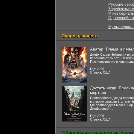
Русские сери
Зарубежные 
Мини сериал
Односерийны
Мультсериал
Скоро на киного
Аватар: Пламя и пепе
Джейк Салли Нейтири и их д
переживают смерть Нетейа
Противостояние с корпораци
Год: 2025
Страна: США
Достать ножи: Просни
мертвец
Преподобного Джада перево
в старую церковь в штате 
где проповедует монсеньор
Джефферсон...
Год: 2025
Страна: США
Обновления сериалов на киного