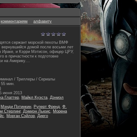
комментариям
алфавиту
одятся сержант морской пехоты ВМФ
 вернувшийся домой после восьми лет
в Ираке, и Кэрри Мэтисон, офицер ЦРУ,
го в причастности к подготовке
и на Америку....
иминал / Триллеры / Сериалы
55 мин.
)
5 июня 2013
ка Глаттер
,
Майкл Куэста
,
Дэниэл
,
Мэнди Пэтинкин
,
Руперт Френд
,
Ф.
и Стерлинг
,
Дэмиэн Льюис
,
Морена
йс
,
Морган Сэйлор
,
Диего