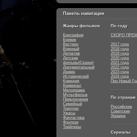
Панель навигации
Жанры фильмов
По году
Биография
СКОРО ПРЕ
Боевик
Вестерн
2017 года
Военный
2018 года
Детектив
2019 года
Детские
2020 года
фильмы(Сказки)
2021 года
Документальный
2022 года
Драма
2023 года
Исторический
2024 года
Комедия
Про Новый Го
Криминал
Мелодрама
Мультфильм
По странам
Приключения
Семейный
Российские
Триллер
Советские
Ужасы
Украина
Фантастика
Фэнтези
Трейлеры
Сериалы