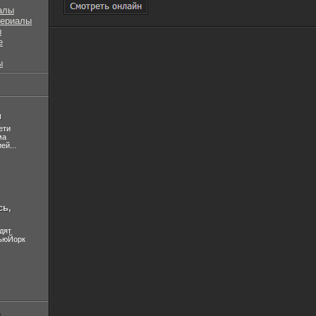
алы
сериалы
ы
е
ы
л
ети
ма
ей...
сь,
дят
НьюЙорк