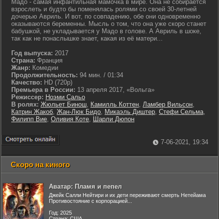
Мадо - самая инфантильная мамочка в мире. Она не собирается
взрослеть и будто бы поменялась ролями со своей 30-летней
дочерью Авриль. И вот, по совпадению, обе они одновременно
оказываются беременны. Мысль о том, что она уже скоро станет
бабушкой, не укладывается у Мадо в голове. А Авриль в шоке,
так как не понаслышке знает, какая из её матери...
Год выпуска:
2017
Страна:
Франция
Жанр:
Комедии
Продолжительность:
94 мин. / 01:34
Качество:
HD (720p)
Премьера в России:
13 апреля 2017, «Вольга»
Режиссер:
Ноэми Сальо
В ролях:
Жюльет Бинош
,
Камилль Коттен
,
Ламбер Вильсон
,
Катрин Жакоб
,
Жан-Люк Бидо
,
Микаэль Диштер
,
Стефи Сельма
,
Филипп Вие
,
Оливия Коте
,
Шарли Дюпон
7-06-2021, 19:34
Скоро на киного
Аватар: Пламя и пепел
Джейк Салли Нейтири и их дети переживают смерть Нетейама
Противостояние с корпорацией...
Год: 2025
Страна: США