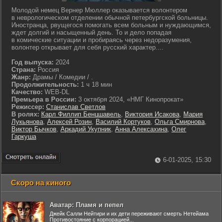
Молодой немец Вернер Мюллер оказывается волонтером
в неврологическом отделении обычной петербургской больницы.
Иностранца, рвущегося помогать всем больным и нуждающимся,
ждет долгий и насыщенный день. То и дело попадая
в комические ситуации и пробираясь через недоразумения,
волонтер открывает для себя русский характер....
Год выпуска:
2024
Страна:
Россия
Жанр:
Драмы / Комедии / .
Продолжительность:
1 ч 18 мин
Качество:
WEB-DL
Премьера в России:
3 октября 2024, «НМГ Кинопрокат»
Режиссер:
Станислав Светлов
В ролях:
Карл Филлип Бенцшавель
,
Виктория Исакова
,
Мария
Лукьянова
,
Алексей Розин
,
Василий Кортуков
,
Ольга Смирнова
,
Виктор Бычков
,
Аркадий Укупник
,
Анна Алексахина
,
Олег
Гаркуша
6-01-2025, 15:30
Скоро на киного
Аватар: Пламя и пепел
Джейк Салли Нейтири и их дети переживают смерть Нетейама
Противостояние с корпорацией...