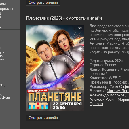
алы
сериалы
ы
е
Планетяне (2025) - смотреть онлайн
ы
Два представителя в
на Землю, чтобы найт
и помочь ему заверши
мимикрируют под люд
Антона и Марину. Что
л
они пытаются делать 
ходить на работу, общ
ети
ма
ей...
Год выпуска:
2025
Страна:
Россия
Жанр:
Комедии / Фант
сериалы / ..
Качество:
WEB-DL
Премьера в России:
сь,
Режиссер:
Урал Сафи
В ролях:
Максим Лаг
дят
Александр Волохов
,
Т
НьюЙорк
Алексей Розин
,
Марин
Орлова