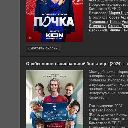
Жанр:
Драмы / Комеди
Продолжительность:
Качество:
WEB-DL
Режиссер:
Мария Шул
В ролях:
Любовь Акс
Филипенко
,
Ирина Роз
Лысенков
,
Степан Дев
Двойников
,
Янина Лак
Особенности национальной больницы (2024) - 
Молодой немец Верне
в неврологическом от
больницы. Иностранца
и нуждающимся, ждет 
попадая в комические
недоразумения, волон
характер....
Год выпуска:
2024
Страна:
Россия
Жанр:
Драмы / Комеди
Продолжительность:
Качество:
WEB-DL
Премьера в России: