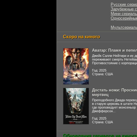
Русские сери
Зарубежные 
Мини сериал
Односерийны
Мультсериал
Скоро на киного
Аватар: Пламя и пепе
Джейк Салли Нейтири и их д
переживают смерть Нетейа
Противостояние с корпораци
Год: 2025
Страна: США
Достать ножи: Просни
мертвец
Преподобного Джада перево
в старую церковь в штате 
где проповедует монсеньор
Джефферсон...
Год: 2025
Страна: США
Обновления сериалов на киного