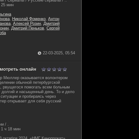
и / Сериалы / Русские сериалы / ..
25 мин
ьгина
ёнова
,
Николай Фоменко
,
Антон
анова
,
Алексей Розин
,
Дмитрий
онин
,
Дмитрий Пеньков
,
Сергей
оба
22-03-2025, 05:54
смотреть онлайн
р Мюллер оказывается волонтером
делении обычной петербургской
, рвущегося помогать всем больным
долгий и насыщенный день. То и дело
 ситуации и пробираясь через
тер открывает для себя русский
и / .
1 ч 18 мин
3 октября 2024, «НМГ Кинопрокат»