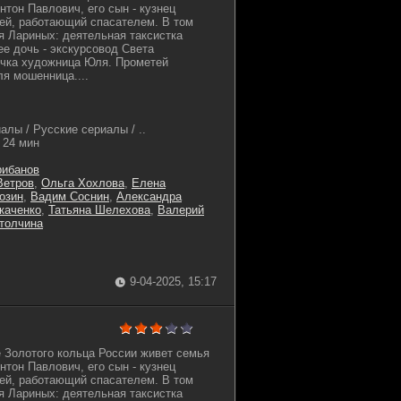
нтон Павлович, его сын - кузнец
ей, работающий спасателем. В том
я Лариных: деятельная таксистка
ее дочь - экскурсовод Света
учка художница Юля. Прометей
ля мошенница....
лы / Русские сериалы / ..
24 мин
рибанов
Ветров
,
Ольга Хохлова
,
Елена
озин
,
Вадим Соснин
,
Александра
каченко
,
Татьяна Шелехова
,
Валерий
толчина
9-04-2025, 15:17
 Золотого кольца России живет семья
нтон Павлович, его сын - кузнец
ей, работающий спасателем. В том
я Лариных: деятельная таксистка