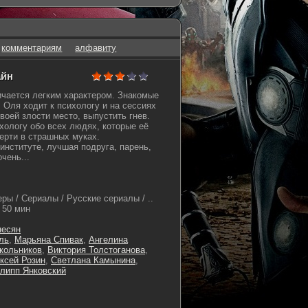
комментариям
алфавиту
айн
ичается легким характером. Знакомые
. Оля ходит к психологу и на сессиях
воей злости место, выпустить гнев.
хологу обо всех людях, которые её
мерти в страшных муках.
институте, лучшая подруга, парень,
чень...
ры / Сериалы / Русские сериалы / ..
50 мин
несян
ль
,
Марьяна Спивак
,
Ангелина
кольников
,
Виктория Толстоганова
,
ксей Розин
,
Светлана Камынина
,
липп Янковский