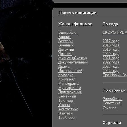
Панель навигации
Жанры фильмов
По году
Биография
СКОРО ПРЕ
Боевик
Вестерн
2017 года
Военный
2018 года
Детектив
2019 года
Детские
2020 года
фильмы(Сказки)
2021 года
Документальный
2022 года
Драма
2023 года
Исторический
2024 года
Комедия
Про Новый Го
Криминал
Мелодрама
Мультфильм
По странам
Приключения
Семейный
Российские
Триллер
Советские
Ужасы
Украина
Фантастика
Фэнтези
Трейлеры
Сериалы