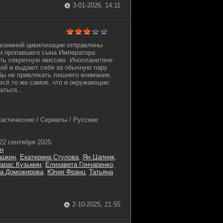
3-01-2026, 14:11
неземной цивилизации отправлены
и пропавшего сына Императора
ть секретную миссию. Инопланетяне
ей и выдают себя за обычную пару
бы не привлекать лишнего внимания,
всё то же самое, что и окружающие:
аться...
астические / Сериалы / Русские
22 сентября 2025
н
ашкин
,
Екатерина Стулова
,
Ян Цапник
,
арас Кузьмин
,
Елизавета Гончаренко
,
а Доможирова
,
Юлия Франц
,
Татьяна
2-10-2025, 21:55