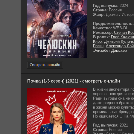
Год выпуска:
2024
Страна:
Россия
Жанр:
Драмы / Истори
..
Продолжительность:
Качество:
WEB-DL
Режиссер:
Степан Ко
В ролях:
Глеб Калюж
Кяро
,
Дмитрий Куличк
Розин
,
Александр Лой
Элизабет Дамскер
Почка (1-3 сезон) (2021) - смотреть онлайн
В жизни инспектора п
хорошо - каждая инсп
Ради выгоды она не о
даже родного брата и 
в жизни можно купить
премиальных брендов 
Но ошибается… На пл
Год выпуска:
2021
Страна:
Россия