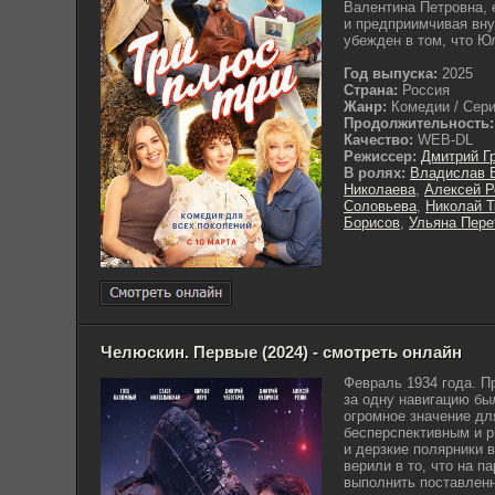
Валентина Петровна, 
и предприимчивая вн
убежден в том, что Ю
Год выпуска:
2025
Страна:
Россия
Жанр:
Комедии / Сериа
Продолжительность:
Качество:
WEB-DL
Режиссер:
Дмитрий Г
В ролях:
Владислав 
Николаева
,
Алексей Р
Соловьева
,
Николай Т
Борисов
,
Ульяна Пере
Челюскин. Первые (2024) - смотреть онлайн
Февраль 1934 года. П
за одну навигацию бы
огромное значение дл
бесперспективным и 
и дерзкие полярники 
верили в то, что на 
выполнить поставленн