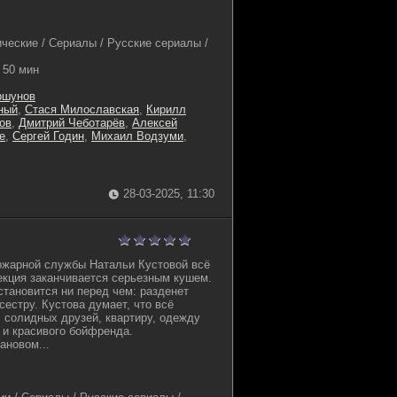
ческие / Сериалы / Русские сериалы /
50 мин
ршунов
ный
,
Стася Милославская
,
Кирилл
ов
,
Дмитрий Чеботарёв
,
Алексей
е
,
Сергей Годин
,
Михаил Водзуми
,
28-03-2025, 11:30
ожарной службы Натальи Кустовой всё
екция заканчивается серьезным кушем.
становится ни перед чем: разденет
сестру. Кустова думает, что всё
: солидных друзей, квартиру, одежду
и красивого бойфренда.
ановом...