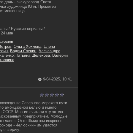
ее дочь - экскурсовод Света
учка художница Юля. Прометей
ля мошенница....
лы / Русские сериалы / ..
24 мин
рибанов
Ветров
,
Ольга Хохлова
,
Елена
озин
,
Вадим Соснин
,
Александра
каченко
,
Татьяна Шелехова
,
Валерий
толчина
9-04-2025, 10:41
рохождение Северного морского пути
ло амбициозной целью и имело
я СССР. Многие считали эту затею
рискованным предприятием. Молодые
во главе с Отто Шмидтом искренне
пароходе «Челюскин» им удастся
ую задачу....