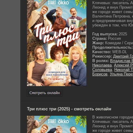
Клячевых: писатель А
Леонид и внук Промет
же городе живет семь
Валентина Петровна, 
и предприимчивая вн
убежден в том, что Ю
Год выпуска:
2025
Страна:
Россия
Жанр:
Комедии / Сериа
Продолжительность:
Качество:
WEB-DL
Режиссер:
Дмитрий Г
В ролях:
Владислав 
Николаева
,
Алексей Р
Соловьева
,
Николай Т
Борисов
,
Ульяна Пере
Три плюс три (2025) - смотреть онлайн
В живописном городке
Клячевых: писатель А
Леонид и внук Промет
же городе живет семь