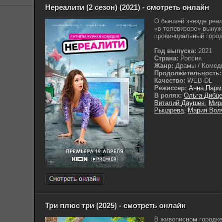
Нереалити (2 сезон) (2021) - смотреть онлайн
О бывшей звезде реал
«в телевизоре» вынуж
провинциальный город 
Год выпуска:
2021
Страна:
Россия
Жанр:
Драмы / Комеди
Продолжительность:
Качество:
WEB-DL
Режиссер:
Анна Парм
В ролях:
Ольга Дибц
Виталий Даушев
,
Мир
Рыцарева
,
Мария Вол
Три плюс три (2025) - смотреть онлайн
В живописном городке