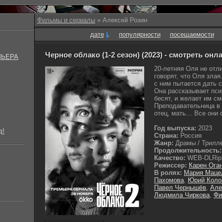
Фильмы и сериалы
» Алексей Розин
дате
популярности
посещаемости
Черное облако (1-2 сезон) (2023) - смотреть онл
МЬЕРА
20-летняя Оля не отл
говорят, что Оля злая
с ним пытается дать с
Она рассказывает пси
бесят, и желает им с
Преподавательница в 
отец, мать… Все они о
Год выпуска:
2023
д!
Страна:
Россия
Жанр:
Драмы / Трилле
Продолжительность:
Качество:
WEB-DLRip
Режиссер:
Карен Ога
В ролях:
Мария Маце
Пахомова
,
Юрий Коло
Павел Чернышёв
,
Але
Людмила Чиркова
,
Фи