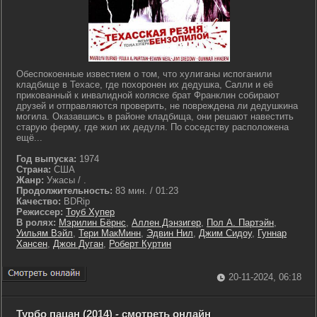
Обеспокоенные известием о том, что хулиганы испоганили
кладбище в Техасе, где похоронен их дедушка, Салли и её
прикованный к инвалидной коляске брат Франклин собирают
друзей и отправляются проверить, не повреждена ли дедушкина
могила. Оказавшись в районе кладбища, они решают навестить
старую ферму, где жил их дедуля. По соседству расположена
ещё...
Год выпуска:
1974
Страна:
США
Жанр:
Ужасы / .
Продолжительность:
83 мин. / 01:23
Качество:
BDRip
Режиссер:
Тоуб Хупер
В ролях:
Мэрилин Бёрнс
,
Аллен Дэнзигер
,
Пол А. Партэйн
,
Уильям Вэйл
,
Тери МакМинн
,
Эдвин Нил
,
Джим Сидоу
,
Гуннар
Хансен
,
Джон Дуган
,
Роберт Куртин
20-11-2024, 06:18
Турбо пацан (2014) - смотреть онлайн