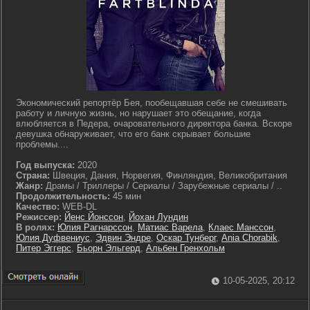
Экономический репортёр Бея, пообещавшая себе не смешивать
работу и личную жизнь, но нарушает это обещание, когда
влюбляется в Педера, очаровательного директора банка. Вскоре
девушка обнаруживает, что его банк скрывает большие
проблемы....
Год выпуска:
2020
Страна:
Швеция, Дания, Норвегия, Финляндия, Великобритания
Жанр:
Драмы / Триллеры / Сериалы / Зарубежные сериалы / ..
Продолжительность:
45 мин
Качество:
WEB-DL
Режиссер:
Йенс Йонссон
,
Йохан Лундин
В ролях:
Юлия Рагнарссон
,
Матиас Варела
,
Клаес Манссон
,
Юлия Дуфвениус
,
Эдвин Эндре
,
Оскар Тунберг
,
Ania Chorabik
,
Питер Эггерс
,
Бьорн Эльгерд
,
Альбен Гренхольм
10-05-2025, 20:12