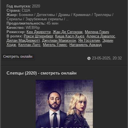
Год выпуска:
2020
Страна:
США
Жанр:
Боевики / Детективы / Драмы / Криминал / Триллеры /
Сериалы / Зарубежные сериалы / ..
Продолжительность:
45 мин
Качество:
WEBRip
Режиссер:
Кен Джиротти
,
Жан Де Сегонзак
,
Милена Гович
В ролях:
Рокси Штернберг
,
Киша Касл-Хьюз
,
Алекса Давалос
,
Дилан МакДермотт
,
Джулиан Макмэхон
,
Яя Госселин
,
Эдвин
Ходж
,
Келлан Латс
,
Мигель Гомес
,
Натаниель Арканд
23-05-2025, 20:32
Слепцы (2020) - смотреть онлайн