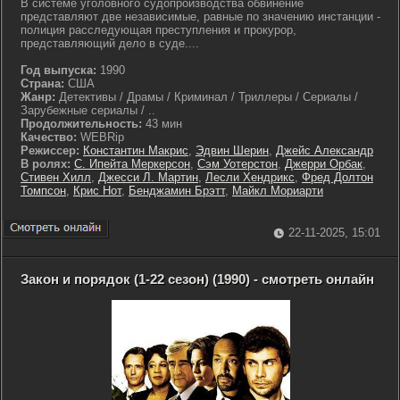
В системе уголовного судопроизводства обвинение
представляют две независимые, равные по значению инстанции -
полиция расследующая преступления и прокурор,
представляющий дело в суде....
Год выпуска:
1990
Страна:
США
Жанр:
Детективы / Драмы / Криминал / Триллеры / Сериалы /
Зарубежные сериалы / ..
Продолжительность:
43 мин
Качество:
WEBRip
Режиссер:
Константин Макрис
,
Эдвин Шерин
,
Джейс Александр
В ролях:
С. Ипейта Меркерсон
,
Сэм Уотерстон
,
Джерри Орбак
,
Стивен Хилл
,
Джесси Л. Мартин
,
Лесли Хендрикс
,
Фред Долтон
Томпсон
,
Крис Нот
,
Бенджамин Брэтт
,
Майкл Мориарти
22-11-2025, 15:01
Закон и порядок (1-22 сезон) (1990) - смотреть онлайн