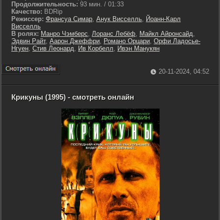
Продолжительность:
93 мин. / 01:33
Качество:
BDRip
Режиссер:
Франсуа Симар
,
Анук Висселль
,
Йоанн-Карл
Висселль
В ролях:
Манро Чэмберс
,
Лоранс Лебёф
,
Майкл Айронсайд
,
Эдвин Райт
,
Аарон Джеффри
,
Романо Орцари
,
Орфи Ладосье-
Нгуен
,
Стив Леонард
,
Ив Корбелл
,
Ивэн Манукян
20-11-2024, 04:52
Крикуны (1995) - смотреть онлайн