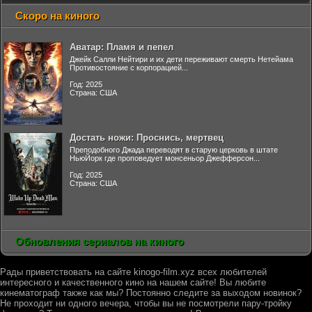
Скоро на киного
Аватар: Пламя и пепел
Джейк Салли Нейтири и их дети переживают смерть Нетейама
Противостояние с корпорацией...
Год: 2025
Страна: США
Достать ножи: Проснись, мертвец
Преподобного Джада переводят в старую церковь в штате
НьюЙорк где проповедует монсеньор Джефферсон...
Год: 2025
Страна: США
Обновления сериалов на киного
Рады приветствовать на сайте kinogo-film.xyz всех любителей
интересного и качественного кино на нашем сайте! Вы любите
кинематограф также как мы? Постоянно следите за выходом новинок?
Не проходит ни одного вечера, чтобы вы не посмотрели пару-тройку