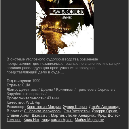
В системе уголовного судопроизводства обвинение
представляют две независимые, равные по значению инстанции -
полиция расследующая преступления и прокурор,
представляющий дело в суде....
Год выпуска:
1990
Страна:
США
Жанр:
Детективы / Драмы / Криминал / Триллеры / Сериалы /
Зарубежные сериалы / ..
Продолжительность:
43 мин
Качество:
WEBRip
Режиссер:
Константин Макрис
,
Эдвин Шерин
,
Джейс Александр
В ролях:
С. Ипейта Меркерсон
,
Сэм Уотерстон
,
Джерри Орбак
,
Стивен Хилл
,
Джесси Л. Мартин
,
Лесли Хендрикс
,
Фред Долтон
Томпсон
,
Крис Нот
,
Бенджамин Брэтт
,
Майкл Мориарти