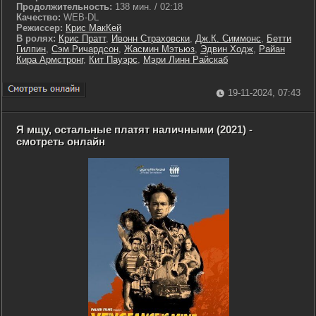
Продолжительность:
138 мин. / 02:18
Качество:
WEB-DL
Режиссер:
Крис МакКей
В ролях:
Крис Пратт
,
Ивонн Страховски
,
Дж.К. Симмонс
,
Бетти
Гилпин
,
Сэм Ричардсон
,
Жасмин Мэтьюз
,
Эдвин Ходж
,
Райан
Кира Армстронг
,
Кит Пауэрс
,
Мэри Линн Райскаб
19-11-2024, 07:43
Я мщу, остальные платят наличными (2021) -
смотреть онлайн