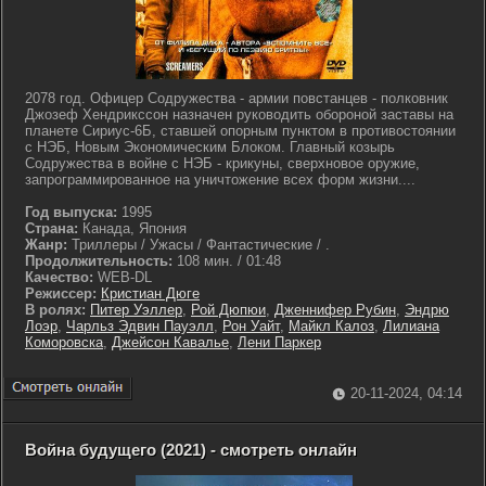
2078 год. Офицер Содружества - армии повстанцев - полковник
Джозеф Хендрикссон назначен руководить обороной заставы на
планете Сириус-6Б, ставшей опорным пунктом в противостоянии
с НЭБ, Новым Экономическим Блоком. Главный козырь
Содружества в войне с НЭБ - крикуны, сверхновое оружие,
запрограммированное на уничтожение всех форм жизни....
Год выпуска:
1995
Страна:
Канада, Япония
Жанр:
Триллеры / Ужасы / Фантастические / .
Продолжительность:
108 мин. / 01:48
Качество:
WEB-DL
Режиссер:
Кристиан Дюге
В ролях:
Питер Уэллер
,
Рой Дюпюи
,
Дженнифер Рубин
,
Эндрю
Лоэр
,
Чарльз Эдвин Пауэлл
,
Рон Уайт
,
Майкл Калоз
,
Лилиана
Коморовска
,
Джейсон Кавалье
,
Лени Паркер
20-11-2024, 04:14
Война будущего (2021) - смотреть онлайн