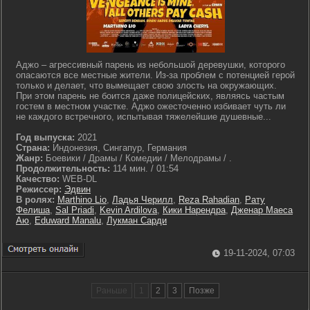
Аджо – агрессивный парень из небольшой деревушки, которого
опасаются все местные жители. Из-за проблем с потенцией герой
только и делает, что вымещает свою злость на окружающих.
При этом парень не боится даже полицейских, являясь частым
гостем в местном участке. Аджо ожесточенно избивает чуть ли
не каждого встречного, испытывая тяжелейшие душевные...
Год выпуска:
2021
Страна:
Индонезия, Сингапур, Германия
Жанр:
Боевики / Драмы / Комедии / Мелодрамы / .
Продолжительность:
114 мин. / 01:54
Качество:
WEB-DL
Режиссер:
Эдвин
В ролях:
Marthino Lio
,
Ладья Черилл
,
Reza Rahadian
,
Рату
Фелиша
,
Sal Priadi
,
Kevin Ardilova
,
Кики Нарендра
,
Дженар Маеса
Аю
,
Eduward Manalu
,
Лукман Сарди
19-11-2024, 07:03
Раньше
1
2
3
Позже