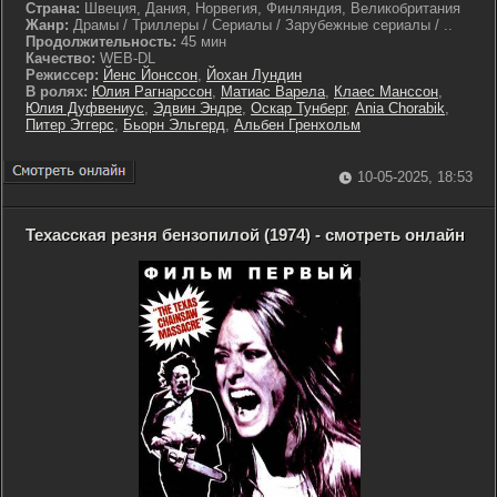
Страна:
Швеция, Дания, Норвегия, Финляндия, Великобритания
Жанр:
Драмы / Триллеры / Сериалы / Зарубежные сериалы / ..
Продолжительность:
45 мин
Качество:
WEB-DL
Режиссер:
Йенс Йонссон
,
Йохан Лундин
В ролях:
Юлия Рагнарссон
,
Матиас Варела
,
Клаес Манссон
,
Юлия Дуфвениус
,
Эдвин Эндре
,
Оскар Тунберг
,
Ania Chorabik
,
Питер Эггерс
,
Бьорн Эльгерд
,
Альбен Гренхольм
10-05-2025, 18:53
Техасская резня бензопилой (1974) - смотреть онлайн