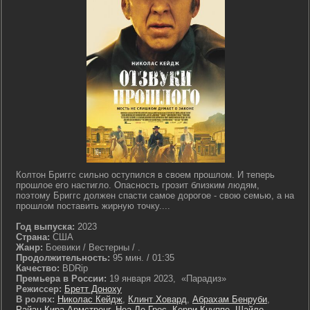
Колтон Бриггс сильно оступился в своем прошлом. И теперь
прошлое его настигло. Опасность грозит близким людям,
поэтому Бриггс должен спасти самое дорогое - свою семью, а на
прошлом поставить жирную точку....
Год выпуска:
2023
Страна:
США
Жанр:
Боевики / Вестерны / .
Продолжительность:
95 мин. / 01:35
Качество:
BDRip
Премьера в России:
19 января 2023, «Парадиз»
Режиссер:
Бретт Доноху
В ролях:
Николас Кейдж
,
Клинт Ховард
,
Абрахам Бенруби
,
Райан Кира Армстронг
,
Ноа Ле Грос
,
Керри Кнуппе
,
Шайло