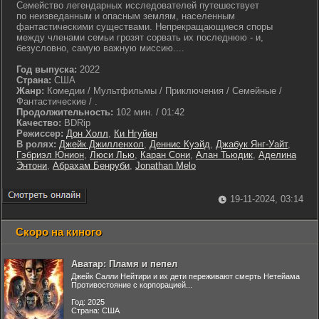
Семейство легендарных исследователей путешествует
по неизведанным и опасным землям, населенным
фантастическими существами. Непрекращающиеся споры
между членами семьи грозят сорвать их последнюю - и,
безусловно, самую важную миссию....
Год выпуска:
2022
Страна:
США
Жанр:
Комедии / Мультфильмы / Приключения / Семейные /
Фантастические / .
Продолжительность:
102 мин. / 01:42
Качество:
BDRip
Режиссер:
Дон Холл
,
Ки Нгуйен
В ролях:
Джейк Джилленхол
,
Деннис Куэйд
,
Джабук Янг-Уайт
,
Гэбриэл Юнион
,
Люси Лью
,
Каран Сони
,
Алан Тьюдик
,
Аделина
Энтони
,
Абрахам Бенруби
,
Jonathan Melo
19-11-2024, 03:14
Скоро на киного
Аватар: Пламя и пепел
Джейк Салли Нейтири и их дети переживают смерть Нетейама
Противостояние с корпорацией...
Год: 2025
Страна: США