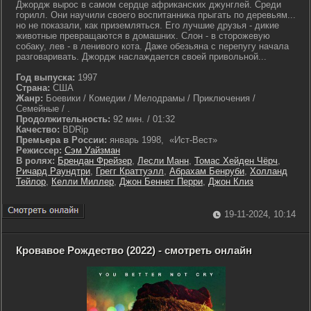
Джордж вырос в самом сердце африканских джунглей. Среди
горилл. Они научили своего воспитанника прыгать по деревьям...
но не показали, как приземляться. Его лучшие друзья - дикие
животные превращаются в домашних. Слон - в сторожевую
собаку, лев - в ленивого кота. Даже обезьяна с перепугу начала
разговаривать. Джордж наслаждается своей привольной...
Год выпуска:
1997
Страна:
США
Жанр:
Боевики / Комедии / Мелодрамы / Приключения /
Семейные / .
Продолжительность:
92 мин. / 01:32
Качество:
BDRip
Премьера в России:
январь 1998, «Ист-Вест»
Режиссер:
Сэм Уайзман
В ролях:
Брендан Фрейзер
,
Лесли Манн
,
Томас Хейден Чёрч
,
Ричард Раундтри
,
Грегг Краттуэлл
,
Абрахам Бенруби
,
Холланд
Тейлор
,
Келли Миллер
,
Джон Беннет Перри
,
Джон Клиз
19-11-2024, 10:14
Кровавое Рождество (2022) - смотреть онлайн