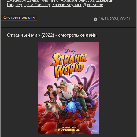
Джеффри Дэниэл Филлипс
,
Абрахам Бенруби
,
Джереми
Гарднер
,
Грэм Скиппер
,
Канзас Боулинг
,
Джо Бегос
19-11-2024, 03:21
Странный мир (2022) - смотреть онлайн