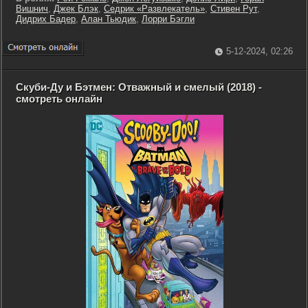
Вишнич
,
Джек Блэк
,
Седрик «Развлекатель»
,
Стивен Рут
,
Дидрих Бадер
,
Алан Тьюдик
,
Лорри Бэгли
5-12-2024, 02:26
Скуби-Ду и Бэтмен: Отважный и смелый (2018) -
смотреть онлайн