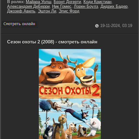
В ролях:
Майара Уолш
,
Брэнт Догерти
,
Коди Кристиан
,
Александрия ДеБерри
,
Ник Гомес
,
Лорен Боулз
,
Дидрих Бадер
,
Джозеф Авиль
,
Эштон Ли
,
Элис Форд
19-11-2024, 03:19
Сезон охоты 2 (2008) - смотреть онлайн