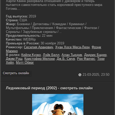
Харли Квинн разорвала отношения с Джокером и теперь
пытается самостоятельно стать королевой преступного мира
Готэма....
Год выпуска:
2019
Страна:
США
Жанр:
Боевики / Детективы / Комедии / Криминал /
Мультфильмы / Приключения / Фантастические / Фэнтези /
Сериалы / Зарубежные сериалы / ..
Продолжительность:
22 мин
Качество:
WEBRip
Премьера в России:
30 ноября 2019
Режиссер:
Сесилия Аранович
,
Хуан Хосе Меса-Леон
,
Фрэнк
Марино
В ролях:
Кейли Куоко
,
Лэйк Белл
,
Алан Тьюдик
,
Дидрих Бадер
,
Джим Рэш
,
Кристофер Мелони
,
Дж.Б. Смув
,
Рон Фанчес
,
Тони
Хейл
,
Мэтт Оберг
21-03-2025, 23:50
Ледниковый период (2002) - смотреть онлайн