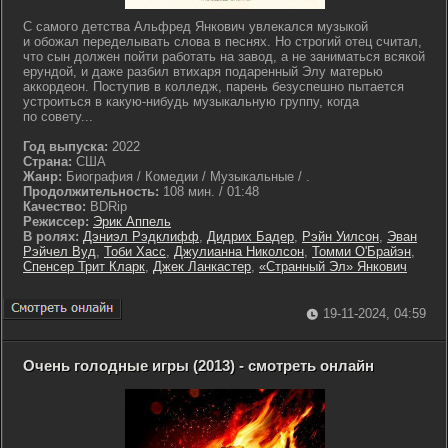
С самого детства Альфред Янкович увлекался музыкой
и обожал переделывать слова в песнях. Но строгий отец считал,
что сын должен пойти работать на завод, а не заниматься всякой
ерундой, и даже разбил втихаря подаренный Элу матерью
аккордеон. Поступив в колледж, парень безуспешно пытается
устроиться в какую-нибудь музыкальную группу, когда
по совету...
Год выпуска:
2022
Страна:
США
Жанр:
Биография / Комедии / Музыкальные / .
Продолжительность:
108 мин. / 01:48
Качество:
BDRip
Режиссер:
Эрик Аппель
В ролях:
Дэниэл Рэдклифф
,
Дидрих Бадер
,
Рэйн Уилсон
,
Эван
Рэйчел Вуд
,
Тоби Хасс
,
Джулианна Николсон
,
Томми О'Брайэн
,
Спенсер Трит Кларк
,
Джек Ланкастер
,
«Странный Эл» Янкович
19-11-2024, 04:59
Очень голодные игры (2013) - смотреть онлайн