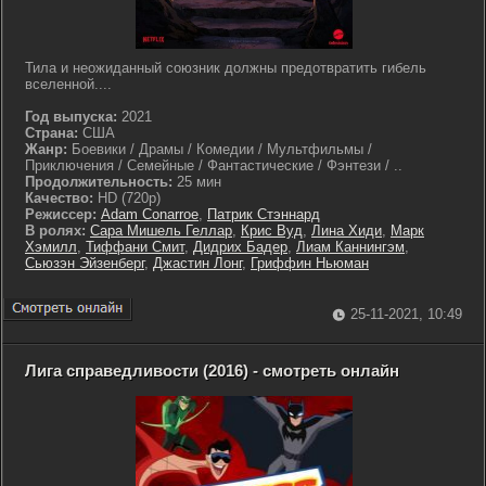
Тила и неожиданный союзник должны предотвратить гибель
вселенной....
Год выпуска:
2021
Страна:
США
Жанр:
Боевики / Драмы / Комедии / Мультфильмы /
Приключения / Семейные / Фантастические / Фэнтези / ..
Продолжительность:
25 мин
Качество:
HD (720p)
Режиссер:
Adam Conarroe
,
Патрик Стэннард
В ролях:
Сара Мишель Геллар
,
Крис Вуд
,
Лина Хиди
,
Марк
Хэмилл
,
Тиффани Смит
,
Дидрих Бадер
,
Лиам Каннингэм
,
Сьюзэн Эйзенберг
,
Джастин Лонг
,
Гриффин Ньюман
25-11-2021, 10:49
Лига справедливости (2016) - смотреть онлайн