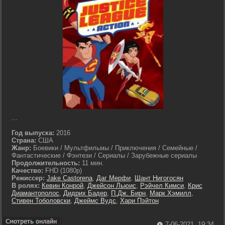
...
Год выпуска:
2016
Страна:
США
Жанр:
Боевики / Мультфильмы / Приключения / Семейные /
Фантастические / Фэнтези / Сериалы / Зарубежные сериалы
Продолжительность:
11 мин.
Качество:
FHD (1080p)
Режиссер:
Jake Castorena
,
Даг Мерфи
,
Шант Нигогосян
В ролях:
Кевин Конрой
,
Джейсон Льюис
,
Рэйчел Кимси
,
Крис
Диамантополос
,
Дидрих Бадер
,
П.Дж. Бирн
,
Марк Хэмилл
,
Стивен Тоболовски
,
Джеймс Вудс
,
Хари Пэйтон
7-06-2021, 19:34