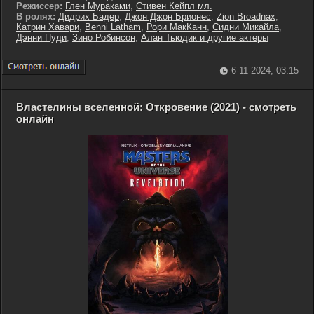
Режиссер:
Глен Мураками
,
Стивен Кейпл мл.
В ролях:
Дидрих Бадер
,
Джон Джон Брионес
,
Zion Broadnax
,
Катрин Хавари
,
Benni Latham
,
Рори МакКанн
,
Сидни Микайла
,
Дэнни Пуди
,
Зино Робинсон
,
Алан Тьюдик и другие актеры
6-11-2024, 03:15
Властелины вселенной: Откровение (2021) - смотреть
онлайн