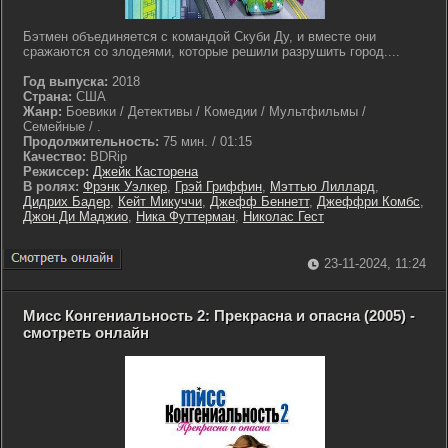
Бэтмен объединяется с командой Скуби Ду, и вместе они
сражаются со злодеями, которые решили разрушить город....
Год выпуска:
2018
Страна:
США
Жанр:
Боевики / Детективы / Комедии / Мультфильмы /
Семейные / .
Продолжительность:
75 мин. / 01:15
Качество:
BDRip
Режиссер:
Джейк Касторена
В ролях:
Фрэнк Уэлкер
,
Грэй Гриффин
,
Мэттью Лиллард
,
Дидрих Бадер
,
Кейт Микуччи
,
Джефф Беннетт
,
Джеффри Комбс
,
Джон Ди Маджио
,
Ника Футтерман
,
Николас Гест
23-11-2024, 11:24
Мисс Конгениальность 2: Прекрасна и опасна (2005) -
смотреть онлайн