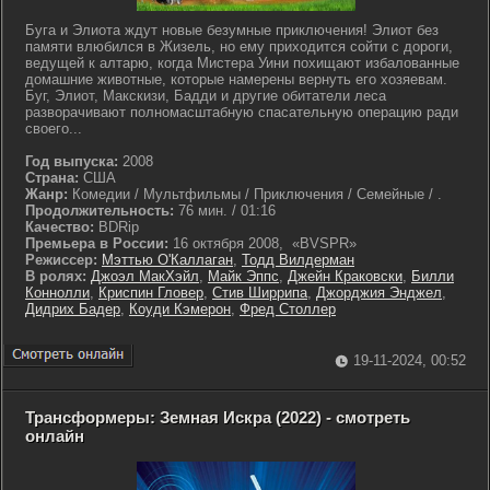
Буга и Элиота ждут новые безумные приключения! Элиот без
памяти влюбился в Жизель, но ему приходится сойти с дороги,
ведущей к алтарю, когда Мистера Уини похищают избалованные
домашние животные, которые намерены вернуть его хозяевам.
Буг, Элиот, Макскизи, Бадди и другие обитатели леса
разворачивают полномасштабную спасательную операцию ради
своего...
Год выпуска:
2008
Страна:
США
Жанр:
Комедии / Мультфильмы / Приключения / Семейные / .
Продолжительность:
76 мин. / 01:16
Качество:
BDRip
Премьера в России:
16 октября 2008, «BVSPR»
Режиссер:
Мэттью О'Каллаган
,
Тодд Вилдерман
В ролях:
Джоэл МакХэйл
,
Майк Эппс
,
Джейн Краковски
,
Билли
Коннолли
,
Криспин Гловер
,
Стив Ширрипа
,
Джорджия Энджел
,
Дидрих Бадер
,
Коуди Кэмерон
,
Фред Столлер
19-11-2024, 00:52
Трансформеры: Земная Искра (2022) - смотреть
онлайн