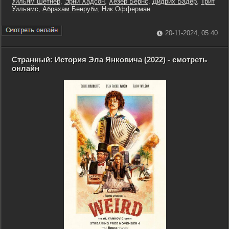
Уильям Шетнер
,
Эрни Хадсон
,
Хезер Бёрнс
,
Дидрих Бадер
,
Трит
Уильямс
,
Абрахам Бенруби
,
Ник Офферман
20-11-2024, 05:40
Странный: История Эла Янковича (2022) - смотреть
онлайн