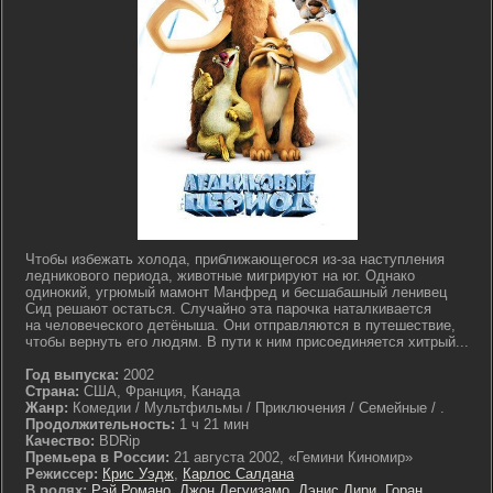
Чтобы избежать холода, приближающегося из-за наступления
ледникового периода, животные мигрируют на юг. Однако
одинокий, угрюмый мамонт Манфред и бесшабашный ленивец
Сид решают остаться. Случайно эта парочка наталкивается
на человеческого детёныша. Они отправляются в путешествие,
чтобы вернуть его людям. В пути к ним присоединяется хитрый...
Год выпуска:
2002
Страна:
США, Франция, Канада
Жанр:
Комедии / Мультфильмы / Приключения / Семейные / .
Продолжительность:
1 ч 21 мин
Качество:
BDRip
Премьера в России:
21 августа 2002, «Гемини Киномир»
Режиссер:
Крис Уэдж
,
Карлос Салдана
В ролях:
Рэй Романо
,
Джон Легуизамо
,
Дэнис Лири
,
Горан