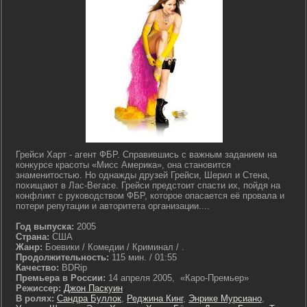
Грейси Харт - агент ФБР. Справившись с важным заданием на
конкурсе красоты «Мисс Америка», она становится
знаменитостью. Но однажды друзей Грейси, Шерил и Стена,
похищают в Лас-Вегасе. Грейси предстоит спасти их, пойдя на
конфликт с руководством ФБР, которое опасается её провала и
потери репутации и авторитета организации....
Год выпуска:
2005
Страна:
США
Жанр:
Боевики / Комедии / Криминал / .
Продолжительность:
115 мин. / 01:55
Качество:
BDRip
Премьера в России:
14 апреля 2005, «Каро-Премьер»
Режиссер:
Джон Паскуин
В ролях:
Сандра Буллок
,
Реджина Кинг
,
Энрике Мурсиано
,