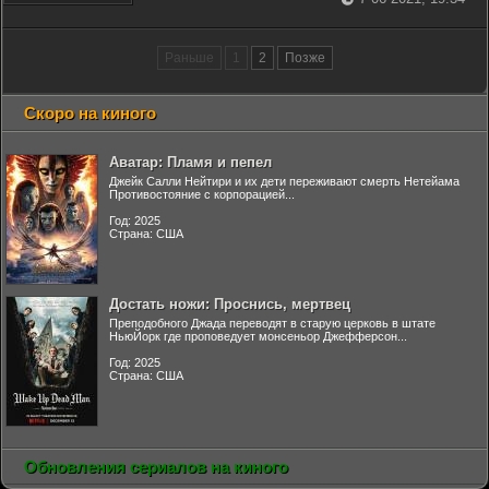
Раньше
1
2
Позже
Скоро на киного
Аватар: Пламя и пепел
Джейк Салли Нейтири и их дети переживают смерть Нетейама
Противостояние с корпорацией...
Год: 2025
Страна: США
Достать ножи: Проснись, мертвец
Преподобного Джада переводят в старую церковь в штате
НьюЙорк где проповедует монсеньор Джефферсон...
Год: 2025
Страна: США
Обновления сериалов на киного