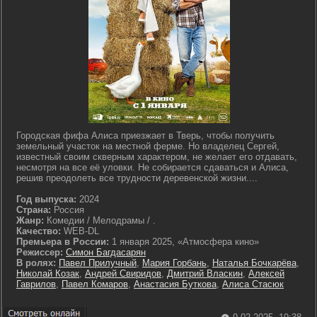
Городская фифа Алиса приезжает в Тверь, чтобы получить
земельный участок на местной ферме. Но владелец Сергей,
известный своим скверным характером, не желает его отдавать,
несмотря на все её уловки. Не собирается сдаваться и Алиса,
решив преодолеть все трудности деревенской жизни....
Год выпуска:
2024
Страна:
Россия
Жанр:
Комедии / Мелодрамы / .
Качество:
WEB-DL
Премьера в России:
1 января 2025, «Атмосфера кино»
Режиссер:
Симон Багдасарян
В ролях:
Павел Прилучный
,
Мария Горбань
,
Наталья Бочкарёва
,
Николай Козак
,
Андрей Свиридов
,
Дмитрий Власкин
,
Алексей
Гаврилов
,
Павел Комаров
,
Анастасия Буткова
,
Алиса Стасюк