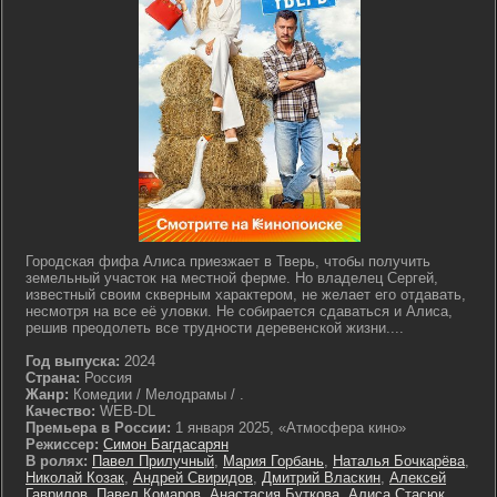
Городская фифа Алиса приезжает в Тверь, чтобы получить
земельный участок на местной ферме. Но владелец Сергей,
известный своим скверным характером, не желает его отдавать,
несмотря на все её уловки. Не собирается сдаваться и Алиса,
решив преодолеть все трудности деревенской жизни....
Год выпуска:
2024
Страна:
Россия
Жанр:
Комедии / Мелодрамы / .
Качество:
WEB-DL
Премьера в России:
1 января 2025, «Атмосфера кино»
Режиссер:
Симон Багдасарян
В ролях:
Павел Прилучный
,
Мария Горбань
,
Наталья Бочкарёва
,
Николай Козак
,
Андрей Свиридов
,
Дмитрий Власкин
,
Алексей
Гаврилов
,
Павел Комаров
,
Анастасия Буткова
,
Алиса Стасюк