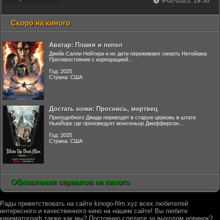
9-02-2025, 19:38
Скоро на киного
Аватар: Пламя и пепел
Джейк Салли Нейтири и их дети переживают смерть Нетейама
Противостояние с корпорацией...
Год: 2025
Страна: США
Достать ножи: Проснись, мертвец
Преподобного Джада переводят в старую церковь в штате
НьюЙорк где проповедует монсеньор Джефферсон...
Год: 2025
Страна: США
Обновления сериалов на киного
Рады приветствовать на сайте kinogo-film.xyz всех любителей
интересного и качественного кино на нашем сайте! Вы любите
кинематограф также как мы? Постоянно следите за выходом новинок?