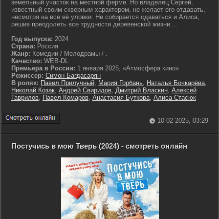
земельный участок на местной ферме. Но владелец Сергей,
известный своим скверным характером, не желает его отдавать,
несмотря на все её уловки. Не собирается сдаваться и Алиса,
решив преодолеть все трудности деревенской жизни....
Год выпуска:
2024
Страна:
Россия
Жанр:
Комедии / Мелодрамы / .
Качество:
WEB-DL
Премьера в России:
1 января 2025, «Атмосфера кино»
Режиссер:
Симон Багдасарян
В ролях:
Павел Прилучный
,
Мария Горбань
,
Наталья Бочкарёва
,
Николай Козак
,
Андрей Свиридов
,
Дмитрий Власкин
,
Алексей
Гаврилов
,
Павел Комаров
,
Анастасия Буткова
,
Алиса Стасюк
10-02-2025, 03:29
Постучись в мою Тверь (2024) - смотреть онлайн