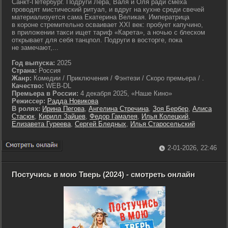
Санкт-Петербург. Подруги Лера, Валя и Оля ради смеха
проводят мистический ритуал, и вдруг на кухне среди свечей
материализуется сама Екатерина Великая. Императрица
в короне стремительно осваивает XXI век: пробует капучино,
в приложении такси ищет тариф «Карета», а ночью с блеском
открывает для себя танцпол. Подруги в восторге, пока
не замечают,...
Год выпуска:
2025
Страна:
Россия
Жанр:
Комедии / Приключения / Фэнтези / Скоро премьера / .
Качество:
WEB-DL
Премьера в России:
4 декабря 2025, «Наше Кино»
Режиссер:
Радда Новикова
В ролях:
Ирина Пегова
,
Ангелина Стречина
,
Зоя Бербер
,
Алиса
Стасюк
,
Кирилл Зайцев
,
Федор Гамалея
,
Илья Колецкий
,
Елизавета Гуреева
,
Сергей Бледных
,
Илья Старосельский
2-01-2026, 22:46
Постучись в мою Тверь (2024) - смотреть онлайн