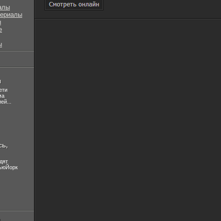
алы
сериалы
ы
е
ы
л
ети
ма
ей...
сь,
дят
НьюЙорк