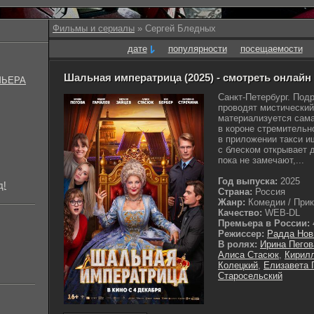
Фильмы и сериалы
» Сергей Бледных
дате
популярности
посещаемости
Шальная императрица (2025) - смотреть онлайн
МЬЕРА
Санкт-Петербург. Под
проводят мистический 
материализуется сама
в короне стремительно
в приложении такси и
с блеском открывает д
пока не замечают,...
Год выпуска:
2025
д!
Страна:
Россия
Жанр:
Комедии / Прикл
Качество:
WEB-DL
Премьера в России:
Режиссер:
Радда Нов
В ролях:
Ирина Пегов
Алиса Стасюк
,
Кирил
Колецкий
,
Елизавета 
Старосельский