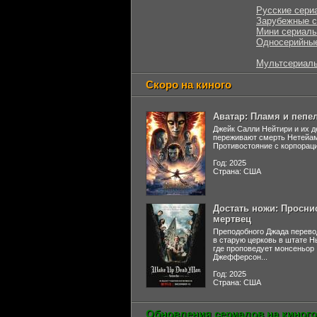
Русские сери
Зарубежные 
Мини сериал
Односерийны
Мультсериал
Скоро на киного
Аватар: Пламя и пепе
Джейк Салли Нейтири и их д
переживают смерть Нетейа
Противостояние с корпораци
Год: 2025
Страна: США
Достать ножи: Просни
мертвец
Преподобного Джада перево
в старую церковь в штате 
где проповедует монсеньор
Джефферсон...
Год: 2025
Страна: США
Обновления сериалов на киного