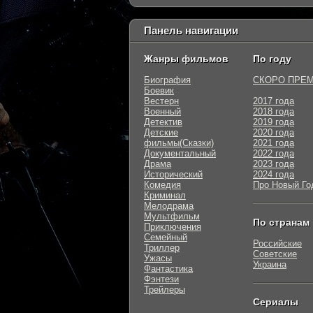
Панель навигации
Жанры фильмов
По году
Биография
СКОРО ПРЕ
Боевик
Вестерн
2017 года
Военный
2018 года
Детектив
2019 года
Детские
2020 года
фильмы(Сказки)
2021 года
Документальный
2022 года
Драма
2023 года
Исторический
2024 года
Комедия
Про Новый Го
Криминал
Мелодрама
Мультфильм
По странам
Приключения
Семейный
Российские
Триллер
Советские
Ужасы
Украина
Фантастика
Фэнтези
Трейлеры
Сериалы