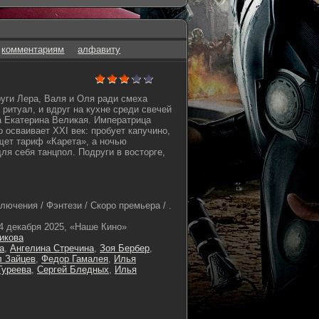
комментариям
алфавиту
руги Лера, Валя и Оля ради смеха
ритуал, и вдруг на кухне среди свечей
 Екатерина Великая. Императрица
 осваивает XXI век: пробует капучино,
щет тариф «Карета», а ночью
ля себя танцпол. Подруги в восторге,
ючения / Фэнтези / Скоро премьера / .
4 декабря 2025, «Наше Кино»
икова
а
,
Ангелина Стречина
,
Зоя Бербер
,
л Зайцев
,
Федор Гамалея
,
Илья
Гуреева
,
Сергей Бледных
,
Илья