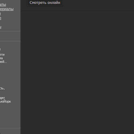
алы
сериалы
ы
е
ы
л
ети
ма
ей...
сь,
дят
НьюЙорк