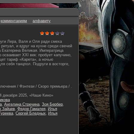
комментариям
алфавиту
руги Лера, Валя и Оля ради смеха
ритуал, и вдруг на кухне среди свечей
 Екатерина Великая. Императрица
 осваивает XXI век: пробует капучино,
щет тариф «Карета», а ночью
ля себя танцпол. Подруги в восторге,
ючения / Фэнтези / Скоро премьера / .
4 декабря 2025, «Наше Кино»
икова
а
,
Ангелина Стречина
,
Зоя Бербер
,
л Зайцев
,
Федор Гамалея
,
Илья
Гуреева
,
Сергей Бледных
,
Илья