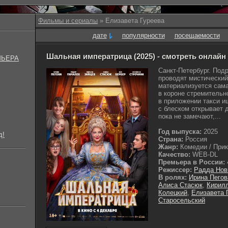
Фильмы и сериалы
» Елизавета Гуреева
дате
популярности
посещаемости
Шальная императрица (2025) - смотреть онлайн
МЬЕРА
Санкт-Петербург. Под
проводят мистический 
материализуется сама
в короне стремительно
в приложении такси и
с блеском открывает д
пока не замечают,...
Год выпуска:
2025
д!
Страна:
Россия
Жанр:
Комедии / Прикл
Качество:
WEB-DL
Премьера в России:
Режиссер:
Радда Нов
В ролях:
Ирина Пегов
Алиса Стасюк
,
Кирил
Колецкий
,
Елизавета 
Старосельский