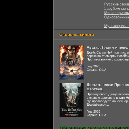
Русские сери
Зарубежные 
Мини сериал
Односерийны
Мультсериал
Скоро на киного
Аватар: Пламя и пепе
Джейк Салли Нейтири и их д
переживают смерть Нетейа
Противостояние с корпораци
Год: 2025
Страна: США
Достать ножи: Просни
мертвец
Преподобного Джада перево
в старую церковь в штате 
где проповедует монсеньор
Джефферсон...
Год: 2025
Страна: США
Обновления сериалов на киного