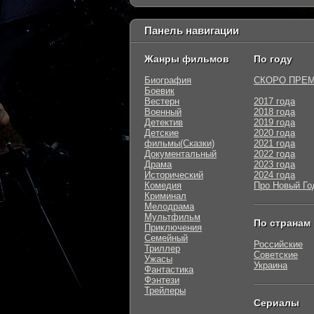
Панель навигации
Жанры фильмов
По году
Биография
СКОРО ПРЕ
Боевик
Вестерн
2017 года
Военный
2018 года
Детектив
2019 года
Детские
2020 года
фильмы(Сказки)
2021 года
Документальный
2022 года
Драма
2023 года
Исторический
2024 года
Комедия
Про Новый Го
Криминал
Мелодрама
Мультфильм
По странам
Приключения
Семейный
Российские
Триллер
Советские
Ужасы
Украина
Фантастика
Фэнтези
Трейлеры
Сериалы