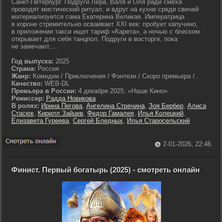
Санкт-Петербург. Подруги Лера, Валя и Оля ради смеха
проводят мистический ритуал, и вдруг на кухне среди свечей
материализуется сама Екатерина Великая. Императрица
в короне стремительно осваивает XXI век: пробует капучино,
в приложении такси ищет тариф «Карета», а ночью с блеском
открывает для себя танцпол. Подруги в восторге, пока
не замечают,...
Год выпуска:
2025
Страна:
Россия
Жанр:
Комедии / Приключения / Фэнтези / Скоро премьера / .
Качество:
WEB-DL
Премьера в России:
4 декабря 2025, «Наше Кино»
Режиссер:
Радда Новикова
В ролях:
Ирина Пегова
,
Ангелина Стречина
,
Зоя Бербер
,
Алиса
Стасюк
,
Кирилл Зайцев
,
Федор Гамалея
,
Илья Колецкий
,
Елизавета Гуреева
,
Сергей Бледных
,
Илья Старосельский
2-01-2026, 22:46
Финист. Первый богатырь (2025) - смотреть онлайн