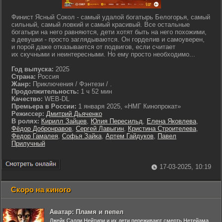
Финист Ясный Сокол - самый удалой богатырь Белогорья, самый
сильный, самый ловкий и самый красивый. Все остальные
богатыри на него равняются, дети хотят быть на него похожими,
а девушки - просто заглядываются. Он горделив и самоуверен,
и порой даже отказывается от подвигов, если считает
их скучными и неинтересными. Но ему просто необходимо...
Год выпуска:
2025
Страна:
Россия
Жанр:
Приключения / Фэнтези / .
Продолжительность:
1 ч 52 мин
Качество:
WEB-DL
Премьера в России:
1 января 2025, «НМГ Кинопрокат»
Режиссер:
Дмитрий Дьяченко
В ролях:
Кирилл Зайцев
,
Юлия Пересильд
,
Елена Яковлева
,
Фёдор Добронравов
,
Сергей Лавыгин
,
Кристина Строителева
,
Федор Гамалея
,
Софья Зайка
,
Артем Гайдуков
,
Павел
Прилучный
17-03-2025, 10:19
Скоро на киного
Аватар: Пламя и пепел
Джейк Салли Нейтири и их дети переживают смерть Нетейама