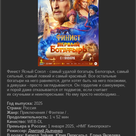
Финист Ясный Сокол - самый удалой богатырь Белогорья, самый
сильный, самый ловкий и самый красивый. Все остальные
богатыри на него равняются, дети хотят быть на него похожими,
а девушки - просто заглядываются. Он горделив и самоуверен,
и порой даже отказывается от подвигов, если считает
их скучными и неинтересными. Но ему просто необходимо...
Год выпуска:
2025
Страна:
Россия
Жанр:
Приключения / Фэнтези / .
Продолжительность:
1 ч 52 мин
Качество:
WEB-DL
Премьера в России:
1 января 2025, «НМГ Кинопрокат»
Режиссер:
Дмитрий Дьяченко
В ролях:
Кирилл Зайцев
,
Юлия Пересильд
,
Елена Яковлева
,