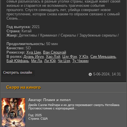
семья разъехалась в разные уголки страны, каждый живет своей
жизнью и старается не вспоминать трагические события
прошлого. Спустя семнадцать лет, убийца совершает новое
преступление, которое снова каким-то образом связано с семьей
Сюань....
Год выпуска:
2021
Страна:
Китай
Жанр:
Детективы / Криминал / Сериалы / Зарубежные сериалы /
..
Продолжительность:
50 мин
Качество:
SD
Режиссер:
Хуа Цин
,
Ван Сяошуай
В ролях:
Дуань Ихун
,
Хао Лэй
,
Цзу Фэн
,
У Юэ
,
Син Миньшань
,
Бай Юйфань
,
Ми Ла
,
Ли Юй
,
Чи Цзя
,
Ту Чжиин
5-06-2024, 14:31
Скоро на киного
Аватар: Пламя и пепел
Джейк Салли Нейтири и их дети переживают смерть Нетейама
Противостояние с корпорацией...
Год: 2025
Страна: США