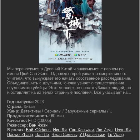
Мы переносимся в Древний Китай и знакомимся с парнем по
имени Цюй Сан Жэнь. Однажды герой узнает о смерти своего
учителя, что вынуждает его начать собственное расследование.
Объединившись с друзьями, юноша узнает о существовании
неуловимого убийцы. Этот человек не просто убивает людей, но
и оставляет на их телах странные послания. Все указывает на...
Год выпуска:
2023
Страна:
Китай
Жанр:
Детективы / Сериалы / Зарубежные сериалы / ..
Продолжительность:
60 мин
Качество:
FHD (1080p)
Режиссер:
Ван Чжэн
В ролях:
Бай Юйфань
,
Нин Ли
,
Сян Ханьчжи
,
Лю Итун
,
Цзэн Ли
,
Haowei Zhang
,
Ван Цэ
,
Чжан Силинь
,
У Цзэцзиньси
,
Lu Wang