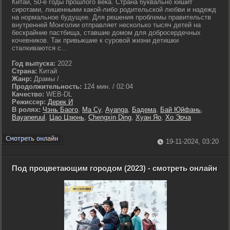
Китай, 50-е годы прошлого века. Страна буквально кишит
сиротами, лишенными какой-либо родительской любви и надежд
на нормальное будущее. Для решения проблемы правительств
внутренней Монголии отправляет несколько тысяч детей на
бескрайние пастбища, ставшие домом для добросердечных
кочевников. Так привыкшие к суровой жизни детишки
сталкиваются с...
Год выпуска:
2022
Страна:
Китай
Жанр:
Драмы / .
Продолжительность:
124 мин. / 02:04
Качество:
WEB-DL
Режиссер:
Дерек И
В ролях:
Чэнь Баого
,
Ма Су
,
Ayanga
,
Бадема
,
Бай Юйфань
,
Bayaneruul
,
Цао Цзюнь
,
Chengxin Ding
,
Хуан Яо
,
Хо Эрча
19-11-2024, 03:20
Под процветающим городом (2023) - смотреть онлайн