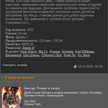
Китай, 50-е годы прошлого века. Страна буквально кишит
сиротами, лишенными какой-либо родительской любви и надежд
на нормальное будущее. Для решения проблемы правительств
внутренней Монголии отправляет несколько тысяч детей на
бескрайние пастбища, ставшие домом для добросердечных
кочевников. Так привыкшие к суровой жизни детишки
сталкиваются с...
Год выпуска:
2022
Страна:
Китай
Жанр:
Драмы / .
Продолжительность:
124 мин. / 02:04
Качество:
WEB-DL
Режиссер:
Дерек И
В ролях:
Чэнь Баого
,
Ма Су
,
Ayanga
,
Бадема
,
Бай Юйфань
,
Bayaneruul
,
Цао Цзюнь
,
Chengxin Ding
,
Хуан Яо
,
Хо Эрча
19-11-2024, 03:20
Скоро на киного
Аватар: Пламя и пепел
Джейк Салли Нейтири и их дети переживают смерть Нетейама
Противостояние с корпорацией...
Год: 2025
Страна: США