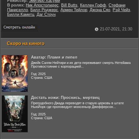
Режиссер:
Эиитиро Хасуми
В ролях:
Ник Апостолидес
,
Bill Butts
,
Келлен Гофф
,
Стефани
Паниселло
,
Билл Роджерс
,
Армен Тейлор
,
Джона Сяо
,
Рэй Чейз
,
Билли Каметц
,
Даг Стоун
21-07-2021, 21:30
Скоро на киного
Аватар: Пламя и пепел
Джейк Салли Нейтири и их дети переживают смерть Нетейама
Противостояние с корпорацией...
Год: 2025
Страна: США
Достать ножи: Проснись, мертвец
Преподобного Джада переводят в старую церковь в штате
НьюЙорк где проповедует монсеньор Джефферсон...
Год: 2025
Страна: США