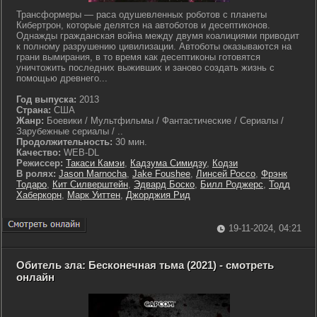
Трансформеры — раса одушевленных роботов с планеты
Кибертрон, которые делятся на автоботов и десептиконов.
Однажды гражданская война между двумя коалициями приводит
к полному разрушению цивилизации. Автоботы оказываются на
грани вымирания, в то время как десептиконы готовятся
уничтожить последних выживших и заново создать жизнь с
помощью древнего...
Год выпуска:
2013
Страна:
США
Жанр:
Боевики / Мультфильмы / Фантастические / Сериалы /
Зарубежные сериалы / ..
Продолжительность:
30 мин.
Качество:
WEB-DL
Режиссер:
Такаси Камэи
,
Кадзума Симидзу
,
Кодзи
В ролях:
Jason Marnocha
,
Jake Foushee
,
Линсей Россо
,
Фрэнк
Тодаро
,
Кит Силверштейн
,
Эдвард Боско
,
Билл Роджерс
,
Тодд
Хаберкорн
,
Марк Уиттен
,
Джорджия Рид
19-11-2024, 04:21
Обитель зла: Бесконечная тьма (2021) - смотреть
онлайн