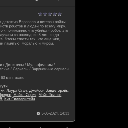
т-детектив Европола и ветеран войны,
йств роботов и людей по всему миру.
о к пониманию, что убийца - робот, это
лучаем за последние 8 лет, когда
а. Чтобы спасти тех, кто еще жив,
оей памятью, моралью и миром,
и / Детективы / Мультфильмы /
еские / Сериалы / Зарубежные сериалы
60 мин. всего
гути
тки
,
Лаура Стал
,
Джейсон Ванде Брэйк
,
Шредер
,
Майкл Сорич
,
Майк Поллок
,
ff
,
Кит Силверштейн
5-06-2024, 14:33