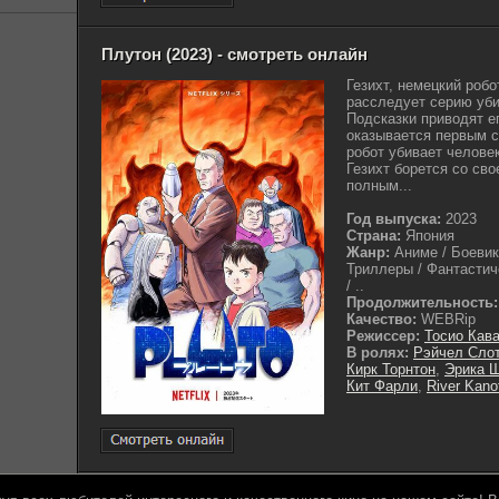
Плутон (2023) - смотреть онлайн
Гезихт, немецкий робо
расследует серию уби
Подсказки приводят ег
оказывается первым с
робот убивает человек
Гезихт борется со св
полным...
Год выпуска:
2023
Страна:
Япония
Жанр:
Аниме / Боевик
Триллеры / Фантастич
/ ..
Продолжительность:
Качество:
WEBRip
Режиссер:
Тосио Кава
В ролях:
Рэйчел Сло
Кирк Торнтон
,
Эрика 
Кит Фарли
,
River Kano