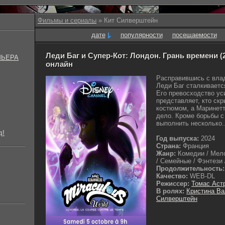
Фильмы и сериалы
» Кит Силверштейн
дате
популярности
посещаемости
Леди Баг и Супер-Кот: Лондон. Грань времени (2
МЬЕРА
онлайн
Расправившись с вла
Леди Баг сталкиваетс
Его превосходство ус
представляет, кто ск
костюмом, а Маринетт
дело. Кроме борьбы с
выполнить несколько..
д!
Год выпуска:
2024
Страна:
Франция
Жанр:
Комедии / Мел
/ Семейные / Фэнтези /
Продолжительность:
Качество:
WEB-DL
Режиссер:
Томас Аст
В ролях:
Кристина В
Силверштейн