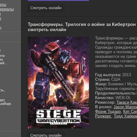
алы
сериалы
ы
е
Трансформеры. Трилогия о войне за Кибертрон (
ы
смотреть онлайн
Трансформеры — раса
Кибертрон, которые д
Однажды гражданская
л
приводит к полному р
ети
оказываются на грани
ма
десептиконы готовятс
ей...
заново создать жизнь
Год выпуска:
2013
Страна:
США
Жанр:
Боевики / Муль
Зарубежные сериалы /
сь,
Продолжительность:
Качество:
WEB-DL
дят
Режиссер:
Такаси Ка
НьюЙорк
В ролях:
Jason Marno
Фрэнк Тодаро
,
Кит Си
Роджерс
,
Тодд Хабер