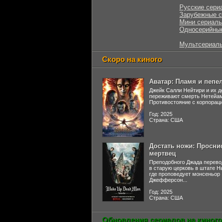
Русские сери
Зарубежные 
Мини сериал
Односерийны
Мультсериал
Скоро на киного
Аватар: Пламя и пепе
Джейк Салли Нейтири и их д
переживают смерть Нетейа
Противостояние с корпораци
Год: 2025
Страна: США
Достать ножи: Просни
мертвец
Преподобного Джада перево
в старую церковь в штате 
где проповедует монсеньор
Джефферсон...
Год: 2025
Страна: США
Обновления сериалов на киного