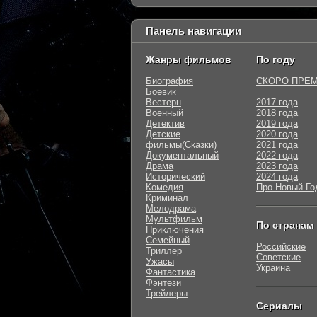
Панель навигации
Жанры фильмов
По году
Биография
СКОРО ПРЕ
Боевик
Вестерн
2017 года
Военный
2018 года
Детектив
2019 года
Детские
2020 года
фильмы(Сказки)
2021 года
Документальный
2022 года
Драма
2023 года
Исторический
2024 года
Комедия
Про Новый Го
Криминал
Мелодрама
Мультфильм
По странам
Приключения
Семейный
Российские
Триллер
Советские
Ужасы
Украина
Фантастика
Фэнтези
Трейлеры
Сериалы