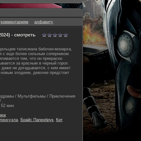
комментариям
алфавиту
024) - смотреть
дельцем талисмана бабочки-монарха,
я с еще более сильным соперником.
иливается тем, что он прекрасно
рывается за красным в черный горох
 даже не догадывается, с кем имеет
 новым злодеем, девочке предстоит
.
одрамы / Мультфильмы / Приключения
 .
52 мин
рюк
аленсуэла
,
Брайс Папенбрук
,
Кит