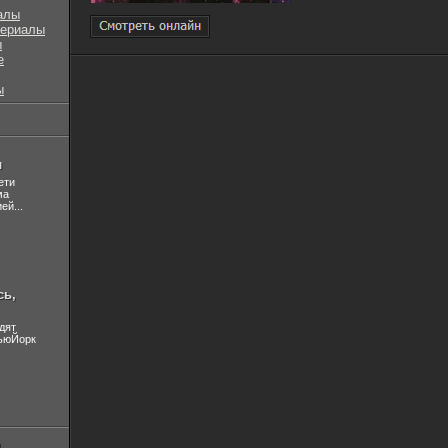
алы
сериалы
ы
е
ы
л
ети
ма
ей...
сь,
дят
НьюЙорк