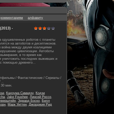
комментариям
алфавиту
2013) -
 одушевленных роботов с планеты
елятся на автоботов и десептиконов.
 война между двумя коалициями
азрушению цивилизации. Автоботы
 вымирания, в то время как
я уничтожить последних выживших и
 с помощью древнего...
тфильмы / Фантастические / Сериалы /
 ..
30 мин.
мэи
,
Кадзума Симидзу
,
Кодзи
cha
,
Jake Foushee
,
Линсей Россо
,
лверштейн
,
Эдвард Боско
,
Билл
корн
,
Марк Уиттен
,
Джорджия Рид