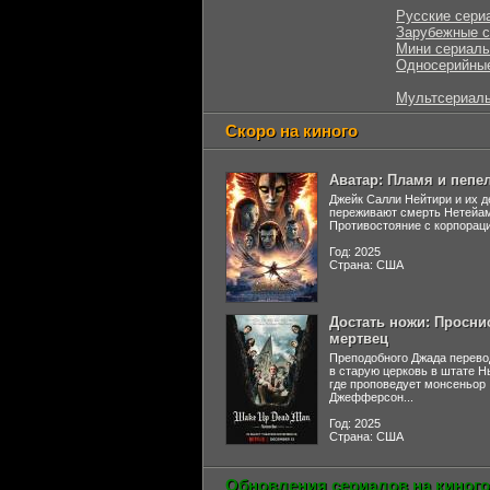
Русские сери
Зарубежные 
Мини сериал
Односерийны
Мультсериал
Скоро на киного
Аватар: Пламя и пепе
Джейк Салли Нейтири и их д
переживают смерть Нетейа
Противостояние с корпораци
Год: 2025
Страна: США
Достать ножи: Просни
мертвец
Преподобного Джада перево
в старую церковь в штате 
где проповедует монсеньор
Джефферсон...
Год: 2025
Страна: США
Обновления сериалов на киного