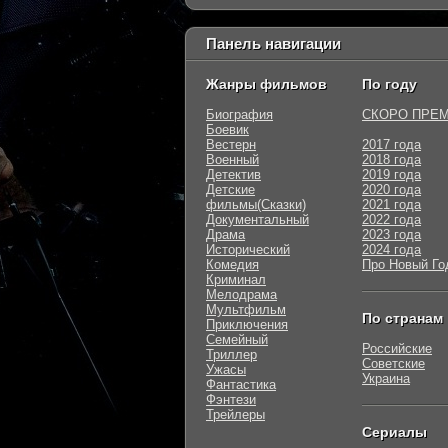
Панель навигации
Жанры фильмов
По году
Биография
СКОРО ПРЕ
Боевик
Вестерн
2017 года
Военный
2018 года
Детектив
2019 года
Детские
2020 года
фильмы(Сказки)
2021 года
Документальный
2022 года
Драма
2023 года
Исторический
2024 года
Комедия
Про Новый Го
Криминал
Мелодрама
Мультфильм
По странам
Приключения
Семейный
Российские
Триллер
Советские
Ужасы
Украина
Фантастика
Фэнтези
Трейлеры
Сериалы