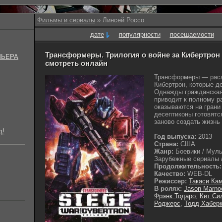
Фильмы и сериалы
» Линсей Россо
дате
популярности
посещаемости
Трансформеры. Трилогия о войне за Кибертрон (
МЬЕРА
смотреть онлайн
Трансформеры — раса
Кибертрон, которые д
Однажды гражданская
приводит к полному р
оказываются на грани
десептиконы готовятс
заново создать жизнь
д!
Год выпуска:
2013
Страна:
США
Жанр:
Боевики / Муль
Зарубежные сериалы /
Продолжительность:
Качество:
WEB-DL
Режиссер:
Такаси Ка
В ролях:
Jason Marno
Фрэнк Тодаро
,
Кит Си
Роджерс
,
Тодд Хабер