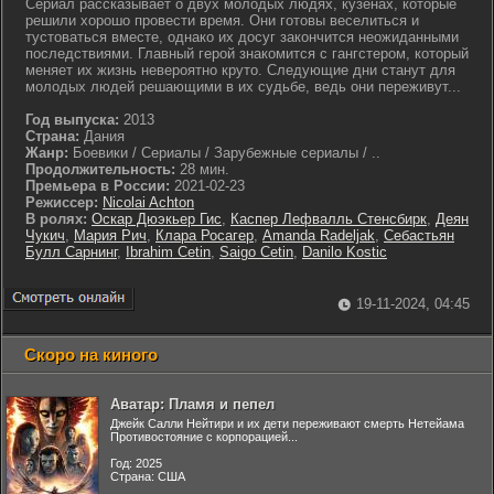
Сериал рассказывает о двух молодых людях, кузенах, которые
решили хорошо провести время. Они готовы веселиться и
тустоваться вместе, однако их досуг закончится неожиданными
последствиями. Главный герой знакомится с гангстером, который
меняет их жизнь невероятно круто. Следующие дни станут для
молодых людей решающими в их судьбе, ведь они переживут...
Год выпуска:
2013
Страна:
Дания
Жанр:
Боевики / Сериалы / Зарубежные сериалы / ..
Продолжительность:
28 мин.
Премьера в России:
2021-02-23
Режиссер:
Nicolai Achton
В ролях:
Оскар Дюэкьер Гис
,
Каспер Лефвалль Стенсбирк
,
Деян
Чукич
,
Мария Рич
,
Клара Росагер
,
Amanda Radeljak
,
Себастьян
Булл Сарнинг
,
Ibrahim Cetin
,
Saigo Cetin
,
Danilo Kostic
19-11-2024, 04:45
Скоро на киного
Аватар: Пламя и пепел
Джейк Салли Нейтири и их дети переживают смерть Нетейама
Противостояние с корпорацией...
Год: 2025
Страна: США