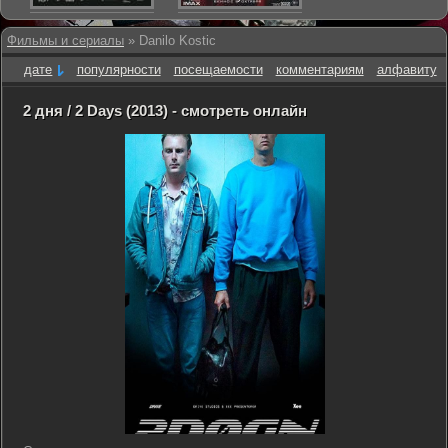
Фильмы и сериалы
» Danilo Kostic
дате
популярности
посещаемости
комментариям
алфавиту
2 дня / 2 Days (2013) - смотреть онлайн