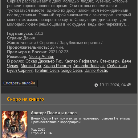
Сериал рассказывает о двух молодых людях, кузенах, которые
решили хорошо провести время. Они готовы веселиться и
тустоваться вместе, однако их досуг закончится неожиданными
последствиями. Главный герой знакомится с гангстером, который
меняет их жизнь невероятно круто. Следующие дни станут для
молодых людей решающими в их судьбе, ведь они переживут...
Год выпуска:
2013
Страна:
Дания
Жанр:
Боевики / Сериалы / Зарубежные сериалы / ..
Продолжительность:
28 мин.
Премьера в России:
2021-02-23
Режиссер:
Nicolai Achton
В ролях:
Оскар Дюэкьер Гис
,
Каспер Лефвалль Стенсбирк
,
Деян
Чукич
,
Мария Рич
,
Клара Росагер
,
Amanda Radeljak
,
Себастьян
Булл Сарнинг
,
Ibrahim Cetin
,
Saigo Cetin
,
Danilo Kostic
19-11-2024, 04:45
Скоро на киного
Аватар: Пламя и пепел
Джейк Салли Нейтири и их дети переживают смерть Нетейама
Противостояние с корпорацией...
Год: 2025
Страна: США