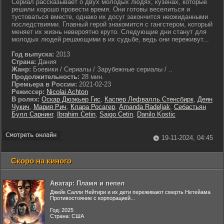
Сериал рассказывает о двух молодых людях, кузенах, которые
решили хорошо провести время. Они готовы веселиться и
тустоваться вместе, однако их досуг закончится неожиданными
последствиями. Главный герой знакомится с гангстером, который
меняет их жизнь невероятно круто. Следующие дни станут для
молодых людей решающими в их судьбе, ведь они переживут...
Год выпуска:
2013
Страна:
Дания
Жанр:
Боевики / Сериалы / Зарубежные сериалы / ..
Продолжительность:
28 мин.
Премьера в России:
2021-02-23
Режиссер:
Nicolai Achton
В ролях:
Оскар Дюэкьер Гис
,
Каспер Лефвалль Стенсбирк
,
Деян
Чукич
,
Мария Рич
,
Клара Росагер
,
Amanda Radeljak
,
Себастьян
Булл Сарнинг
,
Ibrahim Cetin
,
Saigo Cetin
,
Danilo Kostic
19-11-2024, 04:45
Скоро на киного
Аватар: Пламя и пепел
Джейк Салли Нейтири и их дети переживают смерть Нетейама
Противостояние с корпорацией...
Год: 2025
Страна: США