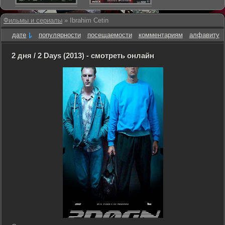
Фильмы и сериалы
» Ibrahim Cetin
дате
популярности
посещаемости
комментариям
алфавиту
2 дня / 2 Days (2013) - смотреть онлайн