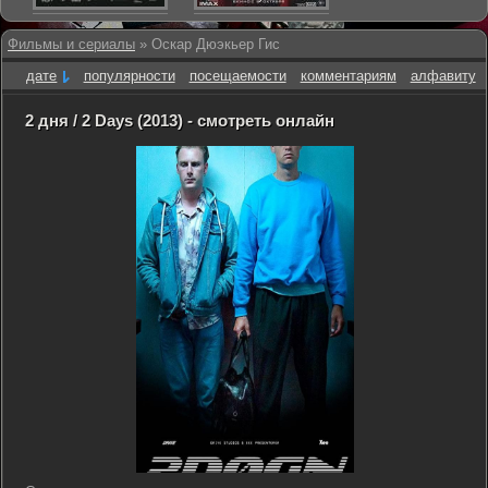
Фильмы и сериалы
» Оскар Дюэкьер Гис
дате
популярности
посещаемости
комментариям
алфавиту
2 дня / 2 Days (2013) - смотреть онлайн