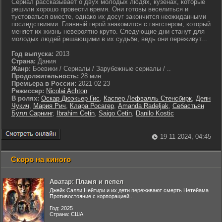
Сериал рассказывает о двух молодых людях, кузенах, которые
решили хорошо провести время. Они готовы веселиться и
тустоваться вместе, однако их досуг закончится неожиданными
последствиями. Главный герой знакомится с гангстером, который
меняет их жизнь невероятно круто. Следующие дни станут для
молодых людей решающими в их судьбе, ведь они переживут...
Год выпуска:
2013
Страна:
Дания
Жанр:
Боевики / Сериалы / Зарубежные сериалы / ..
Продолжительность:
28 мин.
Премьера в России:
2021-02-23
Режиссер:
Nicolai Achton
В ролях:
Оскар Дюэкьер Гис
,
Каспер Лефвалль Стенсбирк
,
Деян
Чукич
,
Мария Рич
,
Клара Росагер
,
Amanda Radeljak
,
Себастьян
Булл Сарнинг
,
Ibrahim Cetin
,
Saigo Cetin
,
Danilo Kostic
19-11-2024, 04:45
Скоро на киного
Аватар: Пламя и пепел
Джейк Салли Нейтири и их дети переживают смерть Нетейама
Противостояние с корпорацией...
Год: 2025
Страна: США