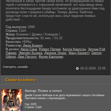
Уволенный в запас против своей воли, по возвращении из Ирака
герой сталкивается с серьезной проблемой: его красавицу-жену
похитила беспощадная банда охотников за драгоценностями под
руководством страшного убийцы. Теперь Джону Твайтону
предстоит спасти её, используя весь опыт ведения боевых
действий....
Год выпуска:
2006
Страна:
США
Жанр:
Боевики / Драмы / Комедии / .
Продолжительность:
92 мин. / 01:32
Качество:
HDRip
Режиссер:
Джон Бонито
В ролях:
Джон Сина
,
Роберт Патрик
,
Келли Карлсон
,
Энтони Рэй
Паркер
,
Эбигейл Бьянка
,
Джером Элерс
,
Ману Беннетт
,
Damon
Gibson
,
Дрю Пауэлл
,
Фрэнк Карлопио
18-11-2024, 15:56
Скоро на киного
Аватар: Пламя и пепел
Джейк Салли Нейтири и их дети переживают смерть Нетейама
Противостояние с корпорацией...
Год: 2025
Страна: США