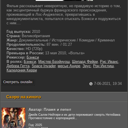
Фильм рассказывает невероятную, но правдивую историю о том,
как эксцентричный буржуа французского происхождения,
проживающий в Лос-Анджелесе, превратившись в
кинодокументалиста, попытался отыскать Бэнкси и подружиться
с ним....
Год выпуска:
2010
Страна:
Великобритания
Жанр:
Документальные / Исторические / Комедии / Криминал
Продолжительность:
87 мин. / 01:27
Качество:
HD (720p)
Премьера в России:
13 мая 2010, «Вольга»
Режиссер:
Бэнкси
В ролях:
Бэнкси
,
Мистер Брэйнуош
,
Шепард Фейри
,
Рис Иванс
,
Дебора Гетта
,
Space Invader
,
месье Андре
,
Зеус
,
Рон Инглиш
,
Каледония Керри
7-06-2021, 19:34
Скоро на киного
Аватар: Пламя и пепел
Джейк Салли Нейтири и их дети переживают смерть Нетейама
Противостояние с корпорацией...
Год: 2025