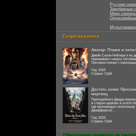
Русские сери
Зарубежные 
Мини сериал
Односерийны
Мультсериал
Скоро на киного
Аватар: Пламя и пепе
Джейк Салли Нейтири и их д
переживают смерть Нетейа
Противостояние с корпораци
Год: 2025
Страна: США
Достать ножи: Просни
мертвец
Преподобного Джада перево
в старую церковь в штате 
где проповедует монсеньор
Джефферсон...
Год: 2025
Страна: США
Обновления сериалов на киного