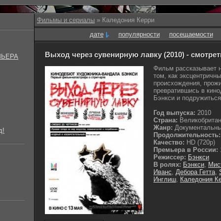
Фильмы и сериалы
» Каледония Керри
дате
популярности
посещаемости
Выход через сувенирную лавку (2010) - смотре
МЬЕРА
Фильм рассказывает 
том, как эксцентричн
происхождения, прож
превратившись в кино
Бэнкси и подружиться 
Год выпуска:
2010
Страна:
Великобрита
Жанр:
Документальные
д!
Продолжительность:
Качество:
HD (720p)
Премьера в России:
Режиссер:
Бэнкси
В ролях:
Бэнкси
,
Мис
Иванс
,
Дебора Гетта
,
Инглиш
,
Каледония К