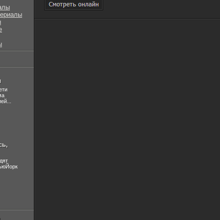
алы
сериалы
ы
е
ы
л
ети
ма
ей...
сь,
дят
НьюЙорк