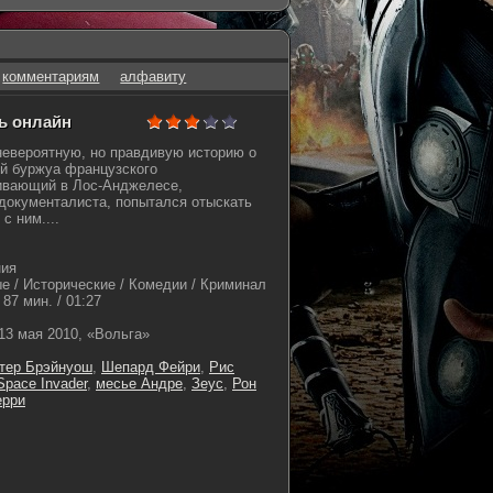
комментариям
алфавиту
ть онлайн
невероятную, но правдивую историю о
ый буржуа французского
ивающий в Лос-Анджелесе,
документалиста, попытался отыскать
с ним....
ния
 / Исторические / Комедии / Криминал
87 мин. / 01:27
13 мая 2010, «Вольга»
тер Брэйнуош
,
Шепард Фейри
,
Рис
Space Invader
,
месье Андре
,
Зеус
,
Рон
ерри