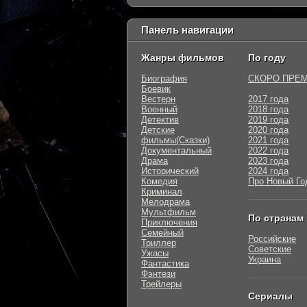
Панель навигации
Жанры фильмов
По году
Биография
СКОРО ПРЕ
Боевик
Вестерн
2017 года
Военный
2018 года
Детектив
2019 года
Детские
2020 года
фильмы(Сказки)
2021 года
Документальный
2022 года
Драма
2023 года
Исторический
2024 года
Комедия
Про Новый Го
Криминал
Мелодрама
Мультфильм
По странам
Приключения
Семейный
Российские
Триллер
Советские
Ужасы
Украина
Фантастика
Фэнтези
Трейлеры
Сериалы