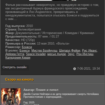
Фильм рассказывает невероятную, но правдивую историю о том,
как эксцентричный буржуа французского происхождения,
проживающий в Лос-Анджелесе, превратившись в
кинодокументалиста, попытался отыскать Бэнкси и подружиться
с ним....
Год выпуска:
2010
Страна:
Великобритания
Жанр:
Документальные / Исторические / Комедии / Криминал
Продолжительность:
87 мин. / 01:27
Качество:
HD (720p)
Премьера в России:
13 мая 2010, «Вольга»
Режиссер:
Бэнкси
В ролях:
Бэнкси
,
Мистер Брэйнуош
,
Шепард Фейри
,
Рис Иванс
,
Дебора Гетта
,
Space Invader
,
месье Андре
,
Зеус
,
Рон Инглиш
,
Каледония Керри
7-06-2021, 19:34
Скоро на киного
Аватар: Пламя и пепел
Джейк Салли Нейтири и их дети переживают смерть Нетейама
Противостояние с корпорацией...
Год: 2025