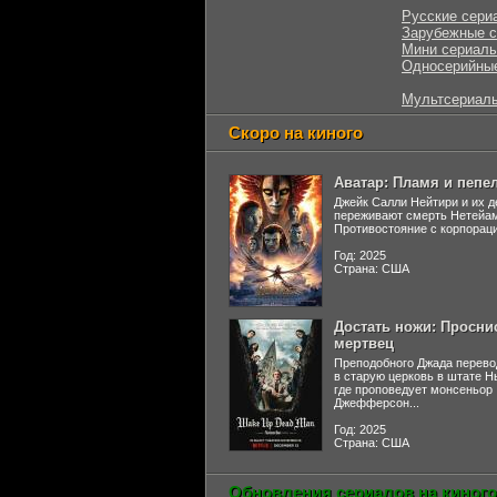
Русские сери
Зарубежные 
Мини сериал
Односерийны
Мультсериал
Скоро на киного
Аватар: Пламя и пепе
Джейк Салли Нейтири и их д
переживают смерть Нетейа
Противостояние с корпораци
Год: 2025
Страна: США
Достать ножи: Просни
мертвец
Преподобного Джада перево
в старую церковь в штате 
где проповедует монсеньор
Джефферсон...
Год: 2025
Страна: США
Обновления сериалов на киного