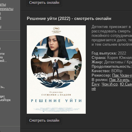
алы
сериалы
ы
е
Решение уйти (2022) - смотреть онлайн
ы
Детектив приезжает в
расследовать смерть 
покойного сотруднича
продвигается дело, т
и тем сильнее влюбляе
л
Год выпуска:
2022
ети
ма
Страна:
Корея Южная
ей...
Жанр:
Детективы / Кр
Продолжительность:
Качество:
BDRip
Режиссер:
Пак Чхан-у
В ролях:
Пак Хэ-иль
,
Ён-у
,
Чон И-со
,
Ю Сын
сь,
нё
дят
НьюЙорк