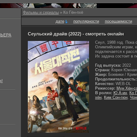
Фильмы и сериалы
» Ко Гён-пхё
дате
популярности
посещаемости
Сеульский драйв (2022) - смотреть онлайн
МЬЕРА
Сеул, 1988 год. Пока 
Олимпийским играм, 
подключается к расс
Их задача состоит в п
Год выпуска:
2022
Страна:
Корея Южная
Жанр:
Боевики / Крими
Продолжительность:
д!
Качество:
WEB-DL
Режиссер:
Мун Хён-с
В ролях:
Ю А-ин
,
Ко 
хён
,
Ким Сон-гюн
,
Чон