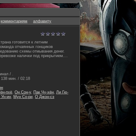
комментариям
алфавиту
страна готовится к летним
команда отчаянных гонщиков
ледованию схемы отмывания денег.
еревозке налички под прикрытием....
нал / .
138 мин. / 02:18
он
Гён-пхё
,
Он Сон-у
,
Пак Чу-хён
,
Ли Гю-
 Ун-ин
,
Мун Со-ри
,
О Джон-сэ