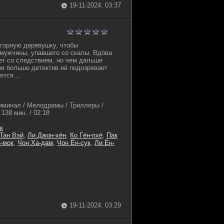
19-11-2024, 03:37
 горную деревушку, чтобы
мужчины, упавшего со скалы. Вдова
ет со следствием, но чем дальше
ем больше детектив её подозревает
тся....
иминал / Мелодрамы / Триллеры / .
138 мин. / 02:18
к
Тан Вэй
,
Ли Джон-хён
,
Ко Гён-пхё
,
Пак
-мок
,
Чон Ха-дам
,
Чон Ён-сук
,
Ли Ён-
19-11-2024, 03:29