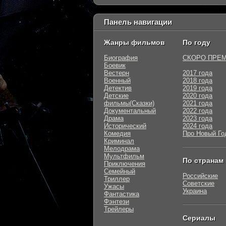
Панель навигации
Жанры фильмов
По году
Биография
СКОРО ПРЕ
Боевик
Вестерн
2017 года
Военный
2018 года
Детектив
2019 года
Детские
2020 года
фильмы(Сказки)
2021 года
Документальный
2022 года
Драма
2023 года
Исторический
2024 года
Комедия
Про Новый Го
Криминал
Мелодрама
Мультфильм
По странам
Приключения
Семейный
Российские
Триллер
Советские
Ужасы
Украина
Фантастика
Фэнтези
Трейлеры
Сериалы