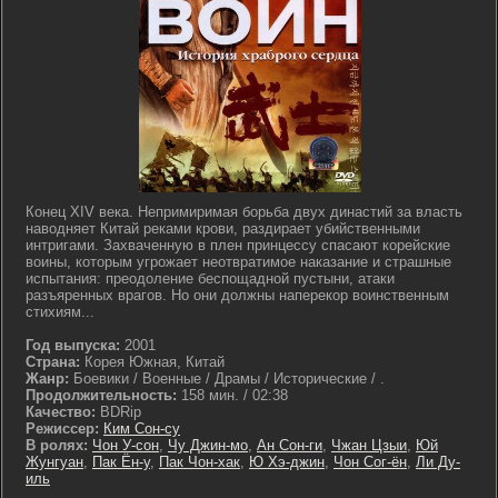
Конец XIV века. Непримиримая борьба двух династий за власть
наводняет Китай реками крови, раздирает убийственными
интригами. Захваченную в плен принцессу спасают корейские
воины, которым угрожает неотвратимое наказание и страшные
испытания: преодоление беспощадной пустыни, атаки
разъяренных врагов. Но они должны наперекор воинственным
стихиям...
Год выпуска:
2001
Страна:
Корея Южная, Китай
Жанр:
Боевики / Военные / Драмы / Исторические / .
Продолжительность:
158 мин. / 02:38
Качество:
BDRip
Режиссер:
Ким Сон-су
В ролях:
Чон У-сон
,
Чу Джин-мо
,
Ан Сон-ги
,
Чжан Цзыи
,
Юй
Жунгуан
,
Пак Ён-у
,
Пак Чон-хак
,
Ю Хэ-джин
,
Чон Сог-ён
,
Ли Ду-
иль