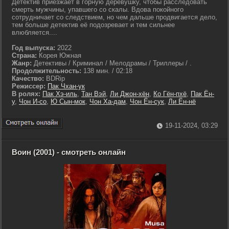
Детектив приезжает в горную деревушку, чтобы расследовать
смерть мужчины, упавшего со скалы. Вдова покойного
сотрудничает со следствием, но чем дальше продвигается дело,
тем больше детектив её подозревает и тем сильнее
влюбляется....
Год выпуска:
2022
Страна:
Корея Южная
Жанр:
Детективы / Криминал / Мелодрамы / Триллеры / .
Продолжительность:
138 мин. / 02:18
Качество:
BDRip
Режиссер:
Пак Чхан-ук
В ролях:
Пак Хэ-иль
,
Тан Вэй
,
Ли Джон-хён
,
Ко Гён-пхё
,
Пак Ён-
у
,
Чон И-со
,
Ю Сын-мок
,
Чон Ха-дам
,
Чон Ён-сук
,
Ли Ён-нё
19-11-2024, 03:29
Воин (2001) - смотреть онлайн