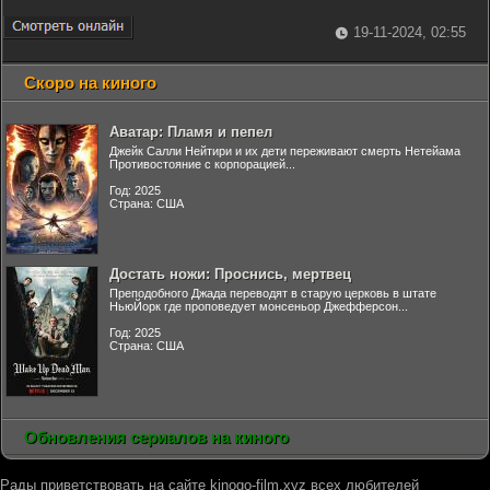
19-11-2024, 02:55
Скоро на киного
Аватар: Пламя и пепел
Джейк Салли Нейтири и их дети переживают смерть Нетейама
Противостояние с корпорацией...
Год: 2025
Страна: США
Достать ножи: Проснись, мертвец
Преподобного Джада переводят в старую церковь в штате
НьюЙорк где проповедует монсеньор Джефферсон...
Год: 2025
Страна: США
Обновления сериалов на киного
Рады приветствовать на сайте kinogo-film.xyz всех любителей