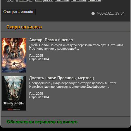
7-06-2021, 19:34
Скоро на киного
Аватар: Пламя и пепел
Джейк Салли Нейтири и их дети переживают смерть Нетейама
Противостояние с корпорацией...
Год: 2025
Страна: США
Достать ножи: Проснись, мертвец
Преподобного Джада переводят в старую церковь в штате
НьюЙорк где проповедует монсеньор Джефферсон...
Год: 2025
Страна: США
Обновления сериалов на киного