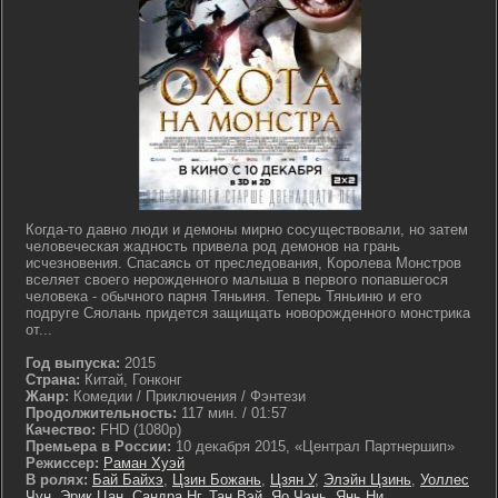
Когда-то давно люди и демоны мирно сосуществовали, но затем
человеческая жадность привела род демонов на грань
исчезновения. Спасаясь от преследования, Королева Монстров
вселяет своего нерожденного малыша в первого попавшегося
человека - обычного парня Тяньиня. Теперь Тяньиню и его
подруге Сяолань придется защищать новорожденного монстрика
от...
Год выпуска:
2015
Страна:
Китай, Гонконг
Жанр:
Комедии / Приключения / Фэнтези
Продолжительность:
117 мин. / 01:57
Качество:
FHD (1080p)
Премьера в России:
10 декабря 2015, «Централ Партнершип»
Режиссер:
Раман Хуэй
В ролях:
Бай Байхэ
,
Цзин Божань
,
Цзян У
,
Элэйн Цзинь
,
Уоллес
Чун
,
Эрик Цан
,
Сандра Нг
,
Тан Вэй
,
Яо Чэнь
,
Янь Ни