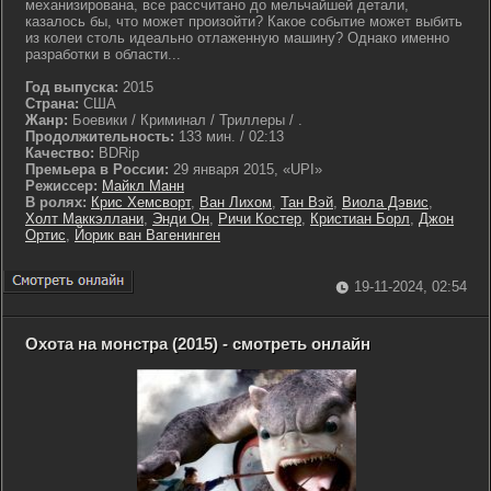
механизирована, все рассчитано до мельчайшей детали,
казалось бы, что может произойти? Какое событие может выбить
из колеи столь идеально отлаженную машину? Однако именно
разработки в области...
Год выпуска:
2015
Страна:
США
Жанр:
Боевики / Криминал / Триллеры / .
Продолжительность:
133 мин. / 02:13
Качество:
BDRip
Премьера в России:
29 января 2015, «UPI»
Режиссер:
Майкл Манн
В ролях:
Крис Хемсворт
,
Ван Лихом
,
Тан Вэй
,
Виола Дэвис
,
Холт Маккэллани
,
Энди Он
,
Ричи Костер
,
Кристиан Борл
,
Джон
Ортис
,
Йорик ван Вагенинген
19-11-2024, 02:54
Охота на монстра (2015) - смотреть онлайн