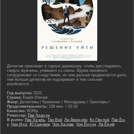
Детектив приезжает в горную деревушку, чтобы расследовать
смерть мужчины, упавшего со скалы. Вдова покойного
сотрудничает со следствием, но чем дальше продвигается дело,
тем больше детектив её подозревает и тем сильнее
влюбляется....
Год выпуска:
2022
Страна:
Корея Южная
Жанр:
Детективы / Криминал / Мелодрамы / Триллеры / .
Продолжительность:
138 мин. / 02:18
Качество:
BDRip
Режиссер:
Пак Чхан-ук
В ролях:
Пак Хэ-иль
,
Тан Вэй
,
Ли Джон-хён
,
Ко Гён-пхё
,
Пак Ён-
у
,
Чон И-со
,
Ю Сын-мок
,
Чон Ха-дам
,
Чон Ён-сук
,
Ли Ён-нё