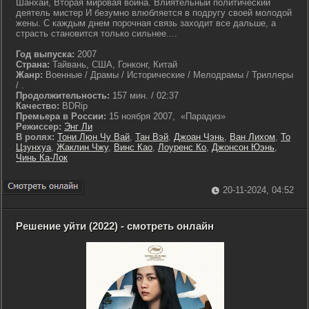
Шанхай, Вторая мировая война. Влиятельный политический
деятель мистер И безумно влюбляется в подругу своей молодой
жены. С каждым днем порочная связь заходит все дальше, а
страсть становится только сильнее....
Год выпуска:
2007
Страна:
Тайвань, США, Гонконг, Китай
Жанр:
Военные / Драмы / Исторические / Мелодрамы / Триллеры
/ .
Продолжительность:
157 мин. / 02:37
Качество:
BDRip
Премьера в России:
15 ноября 2007, «Парадиз»
Режиссер:
Энг Ли
В ролях:
Тони Люн Чу Вай
,
Тан Вэй
,
Джоан Чэнь
,
Ван Лихом
,
То
Цзунхуа
,
Жаклин Чжу
,
Винс Као
,
Лоуренс Ко
,
Джонсон Юэнь
,
Чинь Ка-Лок
20-11-2024, 04:52
Решение уйти (2022) - смотреть онлайн