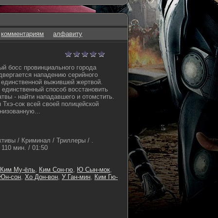
комментариям
алфавиту
ый босс провинциального города
двергается нападению серийного
 единственной выжившей жертвой.
 единственный способ восстановить
атвы - найти нападавшего и отомстить.
 Тхэ-сок всей своей полицейской
низованную...
тивы / Криминал / Триллеры / .
110 мин. / 01:50
Ким Му-ёль
,
Ким Сон-гю
,
Ю Сын-мок
,
Юн-сон
,
Хо Дон-вон
,
У Ган-мин
,
Ким Гю-