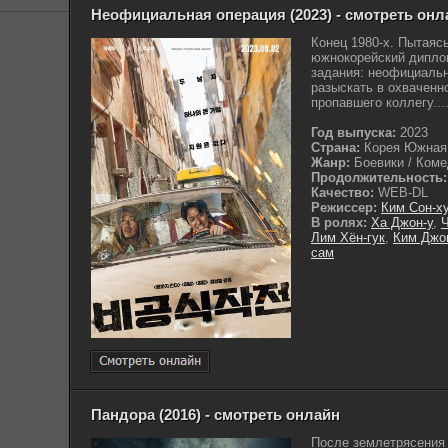
Неофициальная операция (2023) - смотреть онл
Конец 1980-х. Пытаяс
южнокорейский дипло
задания: неофициальн
разыскать в охваченн
пропавшего коллегу...
Год выпуска:
2023
Страна:
Корея Южная
Жанр:
Боевики / Комед
Продолжительность:
Качество:
WEB-DL
Режиссер:
Ким Сон-х
В ролях:
Ха Джон-у
,
Ч
Лим Хён-гук
,
Ким Джо
сам
Пандора (2016) - смотреть онлайн
После землетрясения