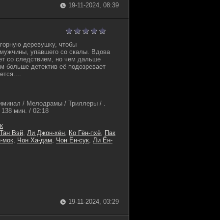
19-11-2024, 08:39
 горную деревушку, чтобы
мужчины, упавшего со скалы. Вдова
ет со следствием, но чем дальше
ем больше детектив её подозревает
тся....
иминал / Мелодрамы / Триллеры / .
138 мин. / 02:18
к
Тан Вэй
,
Ли Джон-хён
,
Ко Гён-пхё
,
Пак
-мок
,
Чон Ха-дам
,
Чон Ён-сук
,
Ли Ён-
19-11-2024, 03:29