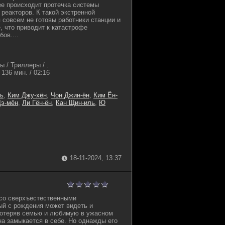
е происходит протечка системы
реакторов. К такой экстренной
 совсем не готовы работники станции и
, что приводит к катастрофе
ов....
 / Триллеры / .
136 мин. / 02:16
ь
,
Ким Джу-хён
,
Чон Джин-ён
,
Ким Ён-
Дэ-мён
,
Ли Гён-ён
,
Кан Щин-иль
,
Ю
18-11-2024, 13:37
 со сверхъестественными
ый с рождения может видеть и
Потеряв семью и любимую в ужасном
а замыкается в себе. Но однажды его