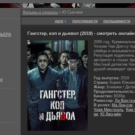
Фильмы и сериалы
» Ю Сын-мок
дате
популярности
посещаемости
Гангстер, коп и дьявол (2019) - смотреть онлайн
МЬЕРА
2005 год. Криминальн
Чхонан Чан Дон-су по
убийцы и оказывается
Репутация подмочена,
авторитет в глазах бр
Местный детектив Чон
душой ненавидит орга
Год выпуска:
2019
д!
Страна:
Корея Южная
Жанр:
Боевики / Детек
Продолжительность:
Качество:
BDRip
Режиссер:
Ли Вон-тхэ
В ролях:
Ма Дон-сок
,
Чхве Мин-чхоль
,
Ким 
ри
,
Ю Джэ-мён