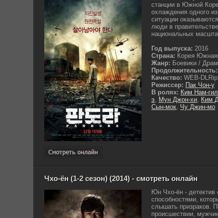
станции в Южной Коре
охлаждения одного из 
ситуации оказываются
люди в правительстве
национальных масштаб
Год выпуска:
2016
Страна:
Корея Южная
Жанр:
Боевики / Драмы
Продолжительность:
Качество:
WEB-DLRip
Режиссер:
Пак Чон-у
В ролях:
Ким Нам-гил
э
,
Мун Джон-хи
,
Ким 
Сын-мок
,
Чу Джин-мо
Чхо-ён (1-2 сезон) (2014) - смотреть онлайн
Юн Чхо-ён - детектив
способностями, котор
слышать призраков. 
происшествии, мужчин