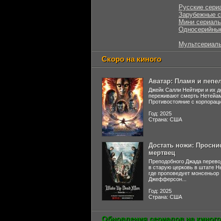
Русские сери
Зарубежные 
Мини сериал
Односерийны
Мультсериал
Скоро на киного
Аватар: Пламя и пепе
Джейк Салли Нейтири и их д
переживают смерть Нетейа
Противостояние с корпораци
Год: 2025
Страна: США
Достать ножи: Просни
мертвец
Преподобного Джада перево
в старую церковь в штате 
где проповедует монсеньор
Джефферсон...
Год: 2025
Страна: США
Обновления сериалов на киного