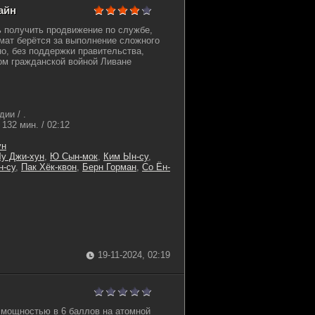
айн
ь получить продвижение по службе,
мат берётся за выполнение сложного
о, без поддержки правительства,
ом гражданской войной Ливане
.
ии / .
132 мин. / 02:12
ун
у Джи-хун
,
Ю Сын-мок
,
Ким Ын-су
,
н-су
,
Пак Хёк-квон
,
Берн Горман
,
Со Ён-
19-11-2024, 02:19
 мощностью в 6 баллов на атомной