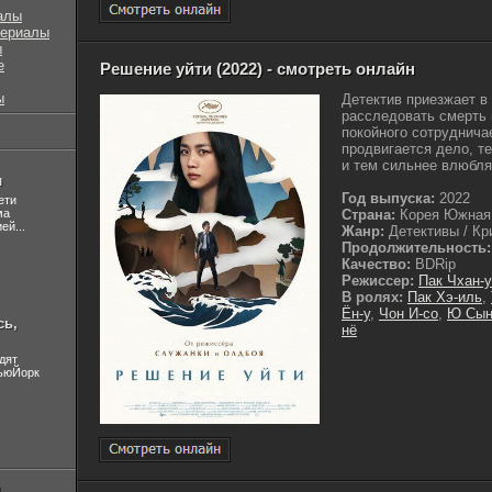
алы
сериалы
ы
е
Решение уйти (2022) - смотреть онлайн
ы
Детектив приезжает в
расследовать смерть 
покойного сотруднича
продвигается дело, т
и тем сильнее влюбляе
л
Год выпуска:
2022
ети
ма
Страна:
Корея Южная
ей...
Жанр:
Детективы / Кр
Продолжительность:
Качество:
BDRip
Режиссер:
Пак Чхан-у
В ролях:
Пак Хэ-иль
,
Ён-у
,
Чон И-со
,
Ю Сын
сь,
нё
дят
НьюЙорк