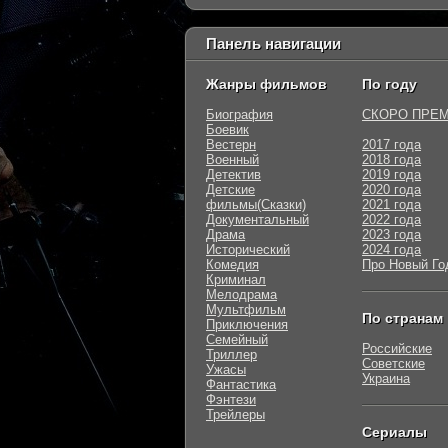
Панель навигации
Жанры фильмов
По году
Биография
СКОРО ПРЕ
Боевик
Вестерн
2017 года
Военный
2018 года
Детектив
2019 года
Детские
2020 года
фильмы(Сказки)
2021 года
Документальный
2022 года
Драма
2023 года
Исторический
2024 года
Комедия
Про Новый Го
Криминал
Мелодрама
Мультфильм
По странам
Приключения
Семейный
Российские
Триллер
Советские
Ужасы
Украина
Фантастика
Фэнтези
Трейлеры
Сериалы