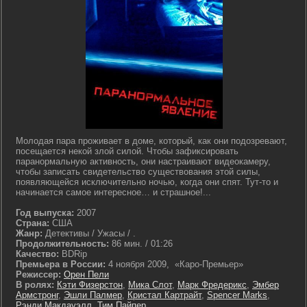
Молодая пара проживает в доме, который, как они подозревают,
посещается некой злой силой. Чтобы зафиксировать
паранормальную активность, они настраивают видеокамеру,
чтобы записать свидетельство существования этой силы,
появляющейся исключительно ночью, когда они спят. Тут-то и
начинается самое интересное… и страшное!...
Год выпуска:
2007
Страна:
США
Жанр:
Детективы / Ужасы / .
Продолжительность:
86 мин. / 01:26
Качество:
BDRip
Премьера в России:
4 ноября 2009, «Каро-Премьер»
Режиссер:
Орен Пели
В ролях:
Кэти Физерстон
,
Мика Слот
,
Марк Фредерикс
,
Эмбер
Армстронг
,
Эшли Палмер
,
Кристал Картрайт
,
Spencer Marks
,
Рэнди Макдауэлл
,
Тим Пайпер