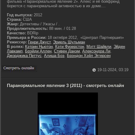
фильма «Паранормальное явление 2». Алекс и её бойфренд
борются с паранормальной активностью в их доме....
Год выпуска:
2012
Страна:
США
Жанр:
Детективы / Ужасы / .
Продолжительность:
88 мин. / 01:28
Качество:
BDRip
Премьера в России:
18 октября 2012, «Централ Партнершип»
Режиссер:
Генри Джуст
,
Эриель Шульман
В ролях:
Кэтрин Ньютон
,
Кэти Физерстон
,
Мэтт Шайвли
,
Эйден
Лавкамп
,
Брэйди Аллен
,
Стивен Данэм
,
Алексондра Ли
,
Джорджика Петтус
,
Алиша Боэ
,
Брэндон Хэйл Эггерсен
19-11-2024, 03:19
Паранормальное явление 3 (2011) - смотреть онлайн