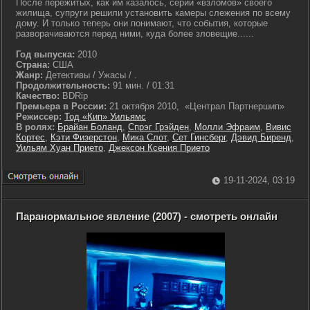
После пережитых, как им казалось, серии «взломов» своего
жилища, супруги решили установить камеры слежения по всему
дому. И только теперь они понимают, что события, которые
разворачиваются перед ними, куда более зловещие......
Год выпуска:
2010
Страна:
США
Жанр:
Детективы / Ужасы / .
Продолжительность:
91 мин. / 01:31
Качество:
BDRip
Премьера в России:
21 октября 2010, «Централ Партнершип»
Режиссер:
Тод «Кип» Уильямс
В ролях:
Брайан Боланд
,
Спрэг Грэйден
,
Молли Эфраим
,
Вивис
Кортес
,
Кэти Физерстон
,
Мика Слот
,
Сет Гинсберг
,
Дэвид Биренд
,
Уильям Хуан Прието
,
Джексон Ксения Прието
19-11-2024, 03:19
Паранормальное явление (2007) - смотреть онлайн