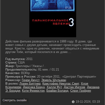
Действие фильма разворачивается в 1988 году. В доме, где
живет семья с двумя детьми, начинают происходить странные
вещи. Кристи, одна из девочек, начинает общаться с невидимым
другом Тоби, который поселился в их доме....
Год выпуска:
2011
Страна:
США
Жанр:
Триллеры / Ужасы / .
Продолжительность:
81 мин. / 01:21
Качество:
BDRip
Премьера в России:
20 октября 2011, «Централ Партнершип»
Режиссер:
Генри Джуст
,
Эриель Шульман
В ролях:
Лорен Биттнер
,
Кристофер Николас Смит
,
Хлоя
Ксенджери
,
Джесика Браун
,
Халли Фут
,
Дастин Ингрэм
,
Джоанна
Э. Брэдди
,
Кэти Физерстон
,
Брайан Боланд
,
Спрэг Грэйден
19-11-2024, 03:19