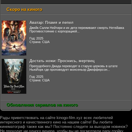
Скоро на киного
Аватар: Пламя и пепел
Джейк Салли Нейтири и их дети переживают смерть Нетейама
Противостояние с корпорацией...
Год: 2025
Страна: США
Достать ножи: Проснись, мертвец
Преподобного Джада переводят в старую церковь в штате
НьюЙорк где проповедует монсеньор Джефферсон...
Год: 2025
Страна: США
Обновления сериалов на киного
Рады приветствовать на сайте kinogo-film.xyz всех любителей
интересного и качественного кино на нашем сайте! Вы любите
кинематограф также как мы? Постоянно следите за выходом новинок?
Не проходит ни одного вечера, чтобы вы не посмотрели пару-тройку