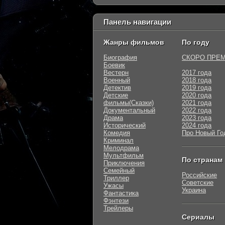
Панель навигации
Жанры фильмов
По году
Биография
СКОРО ПРЕ
Боевик
Вестерн
2017 года
Военный
2018 года
Детектив
2019 года
Детские
2020 года
фильмы(Сказки)
2021 года
Документальный
2022 года
Драма
2023 года
Исторический
2024 года
Комедия
Про Новый Го
Криминал
Мелодрама
Мультфильм
По странам
Приключения
Семейный
Российские
Триллер
Советские
Ужасы
Украина
Фантастика
Фэнтези
Трейлеры
Сериалы