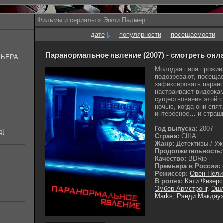
Фильмы и сериалы
» Эшли Палмер
дате
популярности
посещаемости
Паранормальное явление (2007) - смотреть онл
МЬЕРА
Молодая пара прожива
подозревают, посещае
зафиксировать парано
настраивают видеокам
существования этой 
ночью, когда они спят
интересное… и страшн
Год выпуска:
2007
д!
Страна:
США
Жанр:
Детективы / Ужа
Продолжительность:
Качество:
BDRip
Премьера в России:
Режиссер:
Орен Пели
В ролях:
Кэти Физерс
Эмбер Армстронг
,
Эшл
Marks
,
Рэнди Макдау