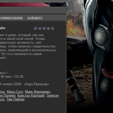
комментариям
алфавиту
айн
ет в доме, который, как они
тся некой злой силой. Чтобы
рмальную активность, они
еру, чтобы записать свидетельство
силы, появляющейся исключительно
. Тут-то и начинается самое
ое!...
сы / .
86 мин. / 01:26
4 ноября 2009, «Каро-Премьер»
тон
,
Мика Слот
,
Марк Фредерикс
,
и Палмер
,
Кристал Картрайт
,
Spencer
элл
,
Тим Пайпер