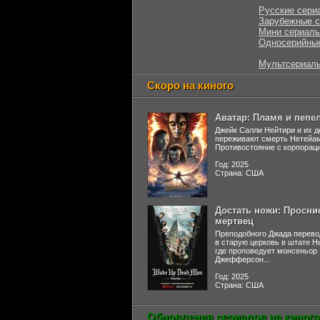
Русские сери
Зарубежные 
Мини сериал
Односерийны
Мультсериал
Скоро на киного
Аватар: Пламя и пепе
Джейк Салли Нейтири и их д
переживают смерть Нетейа
Противостояние с корпораци
Год: 2025
Страна: США
Достать ножи: Просни
мертвец
Преподобного Джада перево
в старую церковь в штате 
где проповедует монсеньор
Джефферсон...
Год: 2025
Страна: США
Обновления сериалов на киного