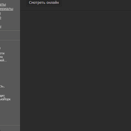
алы
сериалы
ы
е
ы
л
ети
ма
ей...
сь,
дят
НьюЙорк