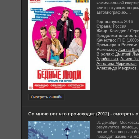
коммунальной квартир
«литературным негром
автобиографию....
Год выпуска:
2016
Страна:
Россия
Жанр:
Комедии / Сери
Продолжительность:
Качество:
FHD (1080p
Премьера в России:
Режиссер:
Жанна Кад
В ролях:
Дмитрий Лы
Адабашьян
,
Алиса Гр
Ангелина Миримская
,
Александр Мехряков
,
Со мною вот что происходит (2012) - смотреть 
31 декабря. Московск
результатов, помощь, 
легче. Разговоры о б
проходит жизнь - а мо