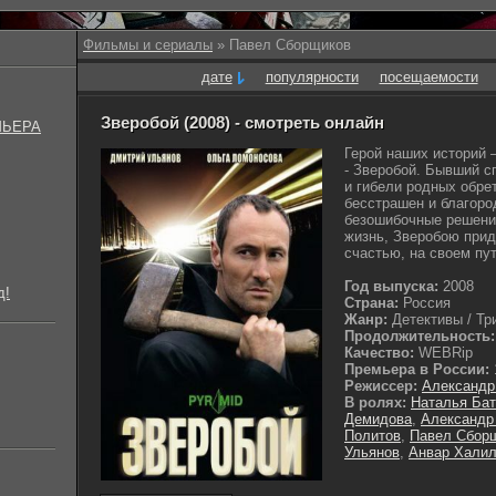
Фильмы и сериалы
» Павел Сборщиков
дате
популярности
посещаемости
Зверобой (2008) - смотреть онлайн
МЬЕРА
Герой наших историй –
- Зверобой. Бывший с
и гибели родных обре
бесстрашен и благоро
безошибочные решения
жизнь, Зверобою прид
счастью, на своем пут
Год выпуска:
2008
д!
Страна:
Россия
Жанр:
Детективы / Тр
Продолжительность:
Качество:
WEBRip
Премьера в России:
Режиссер:
Александр
В ролях:
Наталья Бат
Демидова
,
Александр
Политов
,
Павел Сбор
Ульянов
,
Анвар Хали