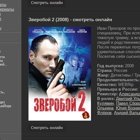
алы
сериалы
ы
е
Зверобой 2 (2008) - смотреть онлайн
ы
Иван Прохоров по про
спецназовец. При исп
тяжелую травму, а вск
людей и родственнико
После пережитых потр
л
удивительные способн
Посвятив себя сыскно
ети
ма
ей...
Год выпуска:
2008
Страна:
Россия
Жанр:
Детективы / Тр
Продолжительность:
Качество:
WEBRip
Премьера в России:
сь,
Режиссер:
Александр
В ролях:
Дмитрий Ул
дят
Кулямин
,
Павел Сбор
НьюЙорк
Олькина
,
Юлия Возне
Флёров
,
Андрей Валь