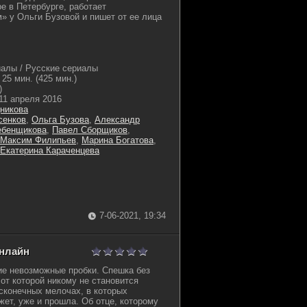
е в Петербурге, работает
» у Ольги Бузовой и пишет от ее лица
алы / Русские сериалы
25 мин. (425 мин.)
)
11 апреля 2016
никова
сенков
,
Ольга Бузова
,
Александр
ебенщикова
,
Павел Сборщиков
,
Максим Филипьев
,
Марина Богатова
,
Екатерина Караченцева
7-06-2021, 19:34
онлайн
ие невозможные пробки. Спешка без
от которой никому не становится
есконечных мелочах, в которых
жет, уже и прошла. Об отце, которому