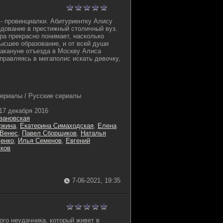
 - провинциалки. Абитуриентку Алису
дование в престижный столичный вуз.
а прекрасно понимает, насколько
ысшее образование, и от всей души
акануне отъезда в Москву Алиса
тправляясь в мегаполис искать девочку,
ериалы / Русские сериалы
17 декабря 2016
вановская
ркина
,
Екатерина Симаходская
,
Елена
 Венес
,
Павел Сборщиков
,
Наталья
енко
,
Илья Семенов
,
Евгений
ков
7-06-2021, 19:35
ого неудачника, который живет в