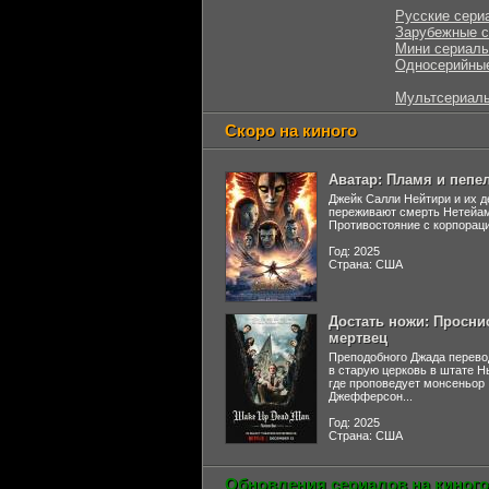
Русские сери
Зарубежные 
Мини сериал
Односерийны
Мультсериал
Скоро на киного
Аватар: Пламя и пепе
Джейк Салли Нейтири и их д
переживают смерть Нетейа
Противостояние с корпораци
Год: 2025
Страна: США
Достать ножи: Просни
мертвец
Преподобного Джада перево
в старую церковь в штате 
где проповедует монсеньор
Джефферсон...
Год: 2025
Страна: США
Обновления сериалов на киного