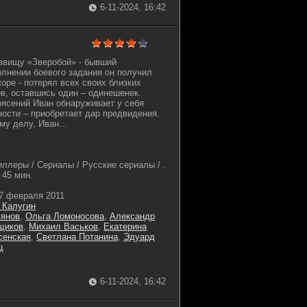
6-11-2024, 16:42
звищу «Зверобой» - бывший
олнении боевого задания он получил
оре - потерял всех своих близких
в, оставшись один – одинешенек.
ясений Иван обнаруживает у себя
ости – приобретает дар предвидения.
му делу, Иван...
иллеры / Сериалы / Русские сериалы / .
45 мин.
7 февраля 2011
 Калугин
ьянов
,
Ольга Ломоносова
,
Александр
щиков
,
Михаил Васьков
,
Екатерина
сенская
,
Светлана Потанина
,
Эдуард
ц
6-11-2024, 16:42