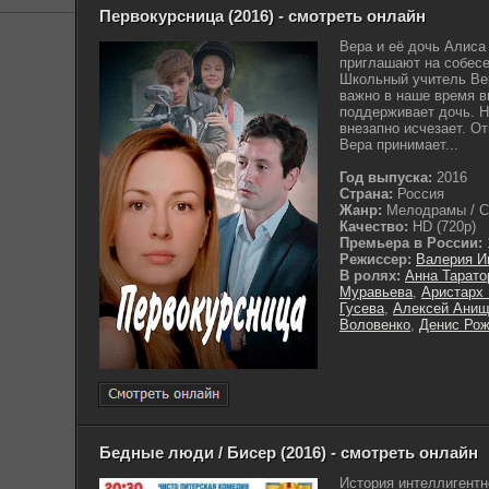
Первокурсница (2016) - смотреть онлайн
Вера и её дочь Алиса
приглашают на собесе
Школьный учитель Вер
важно в наше время в
поддерживает дочь. Н
внезапно исчезает. О
Вера принимает...
Год выпуска:
2016
Страна:
Россия
Жанр:
Мелодрамы / С
Качество:
HD (720p)
Премьера в России:
Режиссер:
Валерия И
В ролях:
Анна Тарато
Муравьева
,
Аристарх
Гусева
,
Алексей Анищ
Воловенко
,
Денис Рож
Бедные люди / Бисер (2016) - смотреть онлайн
История интеллигентн