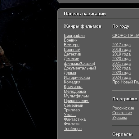
Панель навигации
Жанры фильмов
По году
Биография
СКОРО ПРЕ
Боевик
Вестерн
2017 года
Военный
2018 года
Детектив
2019 года
Детские
2020 года
фильмы(Сказки)
2021 года
Документальный
2022 года
Драма
2023 года
Исторический
2024 года
Комедия
Про Новый Го
Криминал
Мелодрама
Мультфильм
По странам
Приключения
Семейный
Российские
Триллер
Советские
Ужасы
Украина
Фантастика
Фэнтези
Трейлеры
Сериалы