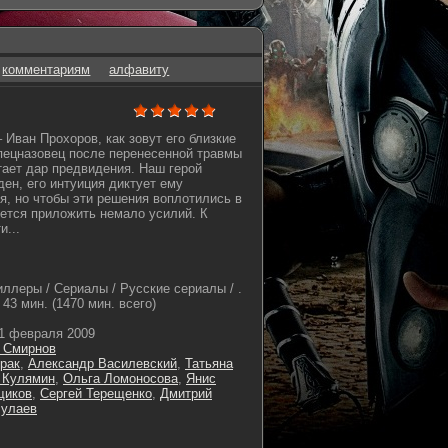
комментариям
алфавиту
 Иван Прохоров, как зовут его близкие
пецназовец после перенесенной травмы
тает дар предвидения. Наш герой
ден, его интуиция диктует ему
, но чтобы эти решения воплотились в
ется приложить немало усилий. К
и...
иллеры / Сериалы / Русские сериалы / .
43 мин. (1470 мин. всего)
1 февраля 2009
 Смирнов
рак
,
Александр Василевский
,
Татьяна
 Кулямин
,
Ольга Ломоносова
,
Янис
щиков
,
Сергей Терещенко
,
Дмитрий
лулаев