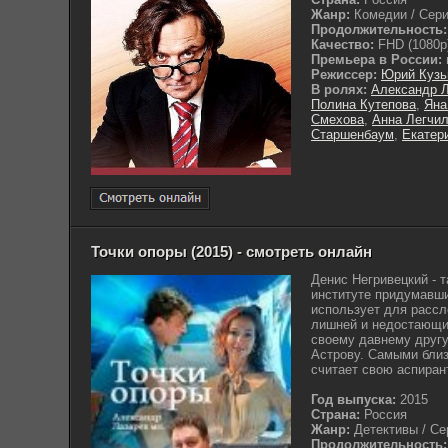
Жанр:
Комедии / Сери
Продолжительность:
Качество:
FHD (1080p
Премьера в России:
Режиссер:
Юрий Кузь
В ролях:
Александр Л
Полина Кутепова
,
Яна
Смехова
,
Анна Легчи
Старшенбаум
,
Екатер
Точки опоры (2015) - смотреть онлайн
Денис Негривецкий - 
институте придумавши
использует для рассл
лишней и недостающи
своему давнему другу
Астрову. Самыми близ
считает свою аспирант
Год выпуска:
2015
Страна:
Россия
Жанр:
Детективы / Се
Продолжительность: