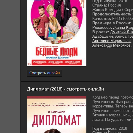
Год выпуска:
2016
Страна:
Россия
Жанр:
Комедии / Сери
Продолжительность:
Качество:
FHD (1080p
Премьера в России:
Режиссер:
Жанна Кад
В ролях:
Дмитрий Лы
Адабашьян
,
Алиса Гр
Ангелина Миримская
,
Александр Мехряков
,
Дипломат (2018) - смотреть онлайн
Когда-то перед пото
Лучниковым был распа
коррективы. Теперь в
Лучников применяет 
Вконец изовравшись, 
листа. Но удастся ли 
Год выпуска:
2018
Страна:
Россия