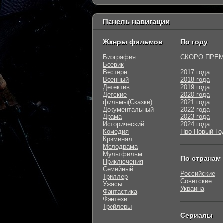
Панель навигации
Жанры фильмов
По году
Биография
СКОРО ПРЕ
Боевик
Вестерн
2017 года
Военный
2018 года
Детектив
2019 года
Детские
2020 года
фильмы(Сказки)
2021 года
Документальный
2022 года
Драма
2023 года
Исторический
2024 года
Комедия
Про Новый Го
Криминал
Мелодрама
Мультфильм
По странам
Приключения
Семейный
Российские
Триллер
Советские
Ужасы
Украина
Фантастика
Фэнтези
Трейлеры
Сериалы