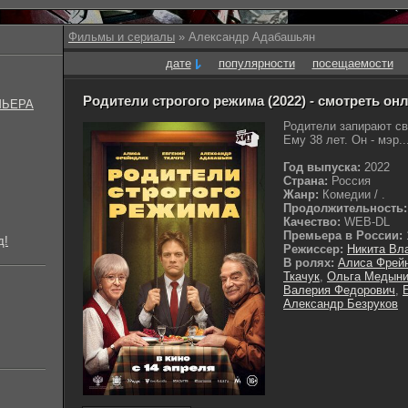
Фильмы и сериалы
» Александр Адабашьян
дате
популярности
посещаемости
Родители строгого режима (2022) - смотреть он
МЬЕРА
Родители запирают св
Ему 38 лет. Он - мэр..
Год выпуска:
2022
Страна:
Россия
Жанр:
Комедии / .
Продолжительность:
Качество:
WEB-DL
Премьера в России:
д!
Режиссер:
Никита Вл
В ролях:
Алиса Фрей
Ткачук
,
Ольга Медын
Валерия Федорович
,
Александр Безруков