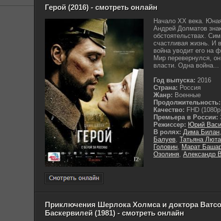
Герой (2016) - смотреть онлайн
Начало ХХ века. Юна
Андрей Долматов зна
обстоятельствах. Симп
счастливая жизнь. И 
война уводит его на ф
Мир перевернулся, он
власти. Одна война...
Год выпуска:
2016
Страна:
Россия
Жанр:
Военные
Продолжительность:
Качество:
FHD (1080p
Премьера в России:
Режиссер:
Юрий Вас
В ролях:
Дима Билан
Балуев
,
Татьяна Люта
Головин
,
Марат Баша
Озолиня
,
Александр 
Приключения Шерлока Холмса и доктора Ватсо
Баскервилей (1981) - смотреть онлайн