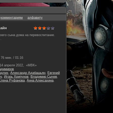
комментариям
алфавиту
лайн
оего сына дома на перевоспитание.
..
76 мин. / 01:16
14 апреля 2022, «МВК»
адимиров
ндлих
,
Александр Адабашьян
,
Евгений
ич
,
Игорь Хрипунов
,
Владимир Сычев
,
Елена Руфанова
,
Анна Алексахина
,