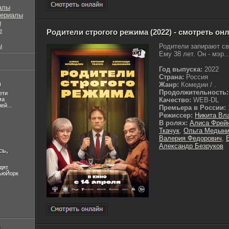
алы
сериалы
ы
е
Родители строгого режима (2022) - смотреть он
ы
Родители запирают св
Ему 38 лет. Он - мэр..
Год выпуска:
2022
Страна:
Россия
л
Жанр:
Комедии / .
Продолжительность:
ети
ма
Качество:
WEB-DL
ей...
Премьера в России:
Режиссер:
Никита Вл
В ролях:
Алиса Фрей
Ткачук
,
Ольга Медын
Валерия Федорович
,
Александр Безруков
сь,
дят
НьюЙорк