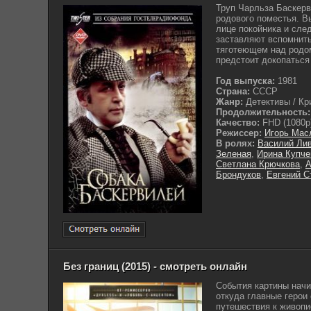
Труп Чарльза Баскерв
родового поместья. В
лице покойника и сле
заставляют вспомнить
тяготеющем над родо
предстоит докопаться 
Год выпуска:
1981
Страна:
СССР
Жанр:
Детективы / Кр
Продолжительность:
Качество:
FHD (1080p
Режиссер:
Игорь Мас
В ролях:
Василий Ли
Зеленая
,
Ирина Купче
Светлана Крючкова
,
А
Брондуков
,
Евгений С
Без границ (2015) - смотреть онлайн
События картины начи
откуда главные герои
путешествия к живоп