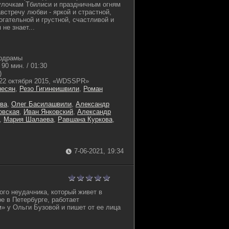
улочкам Тбилиси и праздничным огням
встречу любви - яркой и страстной,
огательной и грустной, счастливой и
не знает...
одрамы
90 мин. / 01:30
)
22 октября 2015, «WDSSPR»
несян
,
Резо Гигинеишвили
,
Роман
ва
,
Олег Басилашвили
,
Александр
овская
,
Иван Янковский
,
Александр
,
Мария Шалаева
,
Равшана Куркова
,
7-06-2021, 19:34
ого неудачника, который живет в
е в Петербурге, работает
» у Ольги Бузовой и пишет от ее лица