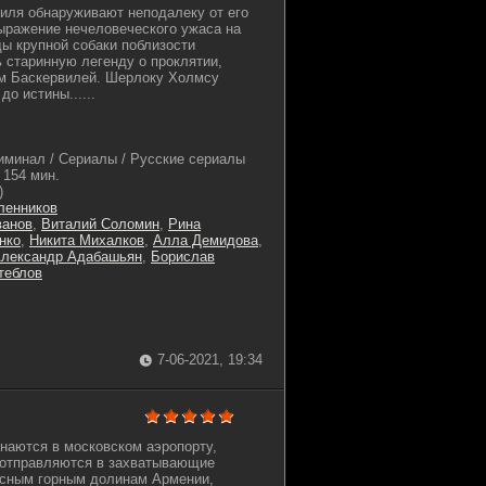
иля обнаруживают неподалеку от его
ыражение нечеловеческого ужаса на
ды крупной собаки поблизости
 старинную легенду о проклятии,
м Баскервилей. Шерлоку Холмсу
до истины......
иминал / Сериалы / Русские сериалы
154 мин.
)
ленников
ванов
,
Виталий Соломин
,
Рина
нко
,
Никита Михалков
,
Алла Демидова
,
лександр Адабашьян
,
Борислав
теблов
7-06-2021, 19:34
наются в московском аэропорту,
 отправляются в захватывающие
исным горным долинам Армении,