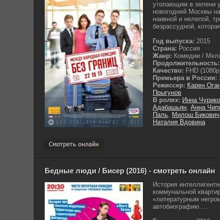
утопающим в зелени 
новогодней Москвы на
наивной и нелепой, тр
безрассудной, которая 
Год выпуска:
2015
Страна:
Россия
Жанр:
Комедии / Мел
Продолжительность:
Качество:
FHD (1080p
Премьера в России:
Режиссер:
Карен Ога
Прыгунов
В ролях:
Инна Чурико
Адабашьян
,
Анна Чип
Паль
,
Милош Бикович
Наталия Вдовина
Бедные люди / Бисер (2016) - смотреть онлайн
История интеллигентн
коммунальной квартир
«литературным негром
автобиографию....