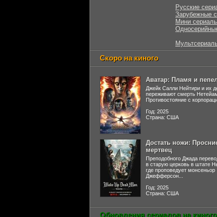
Русские сери
Зарубежные 
Мини сериал
Односерийны
Мультсериал
Скоро на киного
Аватар: Пламя и пепе
Джейк Салли Нейтири и их д
переживают смерть Нетейа
Противостояние с корпораци
Год: 2025
Страна: США
Достать ножи: Просни
мертвец
Преподобного Джада перево
в старую церковь в штате 
где проповедует монсеньор
Джефферсон...
Год: 2025
Страна: США
Обновления сериалов на киного