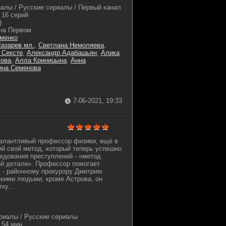
алы / Русские сериалы / Первый канал
16 серий
)
на Первом
менко
азарев мл.
,
Светлана Немоляева
,
 Сексте
,
Александр Адабашьян
,
Алика
лова
,
Алла Криницына
,
Анна
ина Семенова
7-06-2021, 19:33
талантливый профессор физики, ещё в
й свой метод, который теперь успешно
едования преступлений - «метод
й детали». Профессор помогает
 - районному прокурору Дмитрию
кими людьми, кроме Астрова, он
ку...
риалы / Русские сериалы
54 мин.