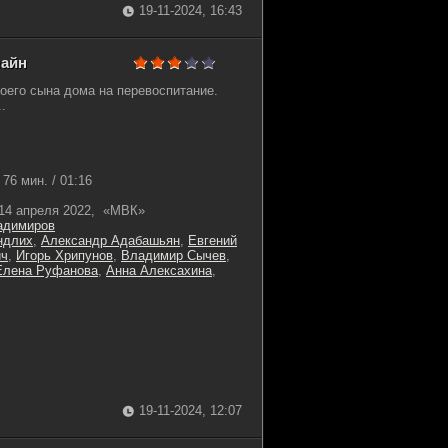
19-11-2024, 16:43
лайн
оего сына дома на перевоспитание.
..
76 мин. / 01:16
14 апреля 2022, «МВК»
адимиров
ндлих
,
Александр Адабашьян
,
Евгений
ич
,
Игорь Хрипунов
,
Владимир Сычев
,
Елена Руфанова
,
Анна Алексахина
,
19-11-2024, 12:07