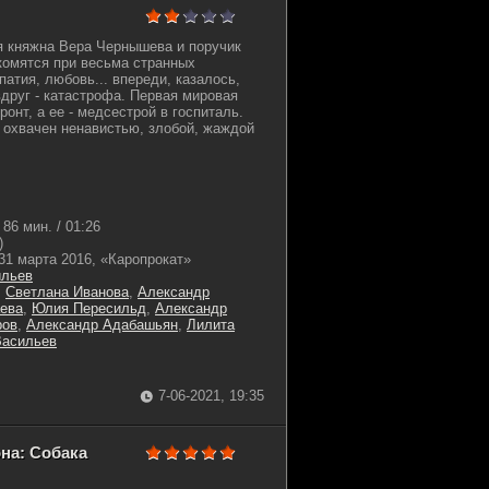
я княжна Вера Чернышева и поручик
комятся при весьма странных
атия, любовь... впереди, казалось,
вдруг - катастрофа. Первая мировая
ронт, а ее - медсестрой в госпиталь.
 охвачен ненавистью, злобой, жаждой
86 мин. / 01:26
)
31 марта 2016, «Каропрокат»
ильев
,
Светлана Иванова
,
Александр
ева
,
Юлия Пересильд
,
Александр
ров
,
Александр Адабашьян
,
Лилита
Васильев
7-06-2021, 19:35
на: Собака