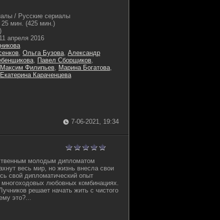
алы / Русские сериалы
25 мин. (425 мин.)
)
11 апреля 2016
никова
сенков
,
Ольга Бузова
,
Александр
ебенщикова
,
Павел Сборщиков
,
Максим Филипьев
,
Марина Богатова
,
Екатерина Караченцева
7-06-2021, 19:34
мственным молодым дипломатом
хнут весь мир, но жизнь внесла свои
есь свой дипломатический опыт
в многоходовых любовных комбинациях.
Лучников решает начать жить с чистого
ему это?...