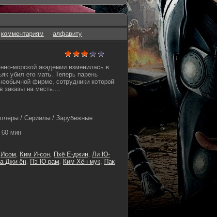
комментариям
алфавиту
нно-морской академии изменилась в
ьяк убил его мать. Теперь парень
 необычной фирме, сотрудники которой
 заказы на месть....
ллеры / Сериалы / Зарубежные
60 мин
,
Исом
,
Ким И-сон
,
Пхё Е-джин
,
Ли Ю-
а Джи-ён
,
Пэ Ю-рам
,
Ким Хён-мук
,
Пак