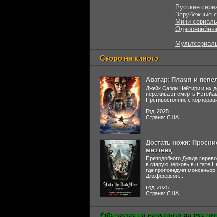
Русские сери
Зарубежные 
Мини сериал
Односерийны
Мультсериал
Скоро на киного
Аватар: Пламя и пепе
Джейк Салли Нейтири и их д
переживают смерть Нетейа
Противостояние с корпораци
Год: 2025
Страна: США
Достать ножи: Просни
мертвец
Преподобного Джада перево
в старую церковь в штате 
где проповедует монсеньор
Джефферсон...
Год: 2025
Страна: США
Обновления сериалов на киного