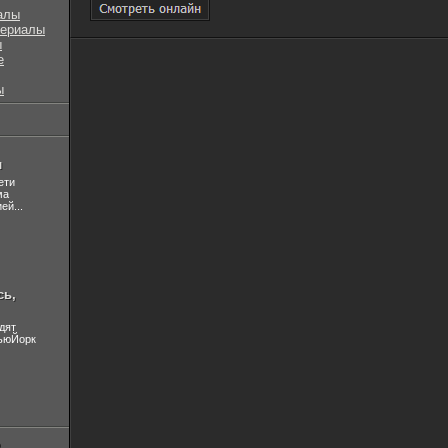
алы
сериалы
ы
е
ы
л
ети
ма
ей...
сь,
дят
НьюЙорк