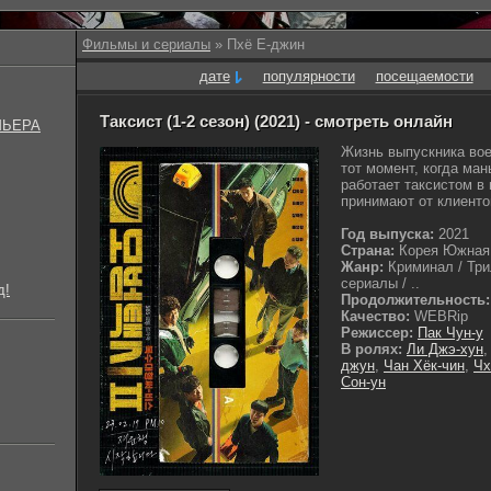
Фильмы и сериалы
» Пхё Е-джин
дате
популярности
посещаемости
Таксист (1-2 сезон) (2021) - смотреть онлайн
МЬЕРА
Жизнь выпускника вое
тот момент, когда ман
работает таксистом в
принимают от клиентов
Год выпуска:
2021
Страна:
Корея Южная
Жанр:
Криминал / Три
сериалы / ..
д!
Продолжительность:
Качество:
WEBRip
Режиссер:
Пак Чун-у
В ролях:
Ли Джэ-хун
джун
,
Чан Хёк-чин
,
Чх
Сон-ун