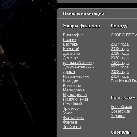
Панель навигации
Жанры фильмов
По году
Биография
СКОРО ПРЕ
Боевик
Вестерн
2017 года
Военный
2018 года
Детектив
2019 года
Детские
2020 года
фильмы(Сказки)
2021 года
Документальный
2022 года
Драма
2023 года
Исторический
2024 года
Комедия
Про Новый Го
Криминал
Мелодрама
Мультфильм
По странам
Приключения
Семейный
Российские
Триллер
Советские
Ужасы
Украина
Фантастика
Фэнтези
Трейлеры
Сериалы